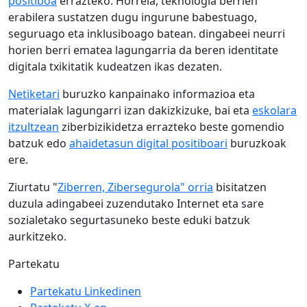
positiboa
errazteko. Horrela, teknologia berrien
erabilera sustatzen dugu ingurune babestuago,
seguruago eta inklusiboago batean. dingabeei neurri
horien berri ematea lagungarria da beren identitate
digitala txikitatik kudeatzen ikas dezaten.
Netiketari
buruzko kanpainako informazioa eta
materialak lagungarri izan dakizkizuke, bai eta
eskolara
itzultzean
ziberbizikidetza errazteko beste gomendio
batzuk edo
ahaidetasun digital positiboari
buruzkoak
ere.
Ziurtatu "
Ziberren, Zibersegurola" orria
bisitatzen
duzula adingabeei zuzendutako Internet eta sare
sozialetako segurtasuneko beste eduki batzuk
aurkitzeko.
Partekatu
Partekatu Linkedinen