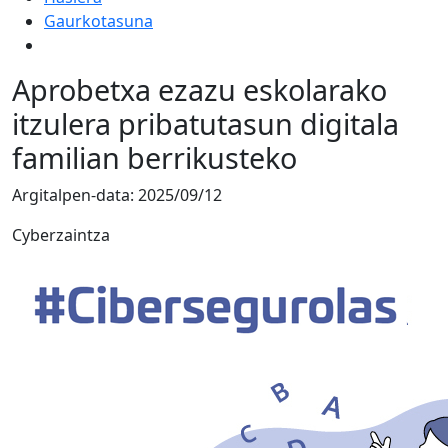
Gaurkotasuna
Aprobetxa ezazu eskolarako
itzulera pribatutasun digitala
familian berrikusteko
Argitalpen-data:
2025/09/12
Cyberzaintza