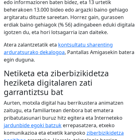
edo informazioren baten bidez, eta 13 urtetik
beherakoen 13.000 bideo edo argazki baino gehiago
argitaratu dituzte sareetan. Horrez gain, gurasoen
erdiak baino gehiagok (% 56) adingabeen eduki digitala
igotzen du, eta hori lotsagarria izan daiteke.
Atera zalantzetatik eta
kontsultatu sharenting
arduratsurako dekalogoa
, Pantallas Amigasekin batera
egin duguna.
Netiketa eta ziberbizikidetza
heziketa digitalaren zati
garrantiztsu bat
Aurten, motxila digital hau berrikustera animatzen
zaitugu, eta familiartean denbora bat ematera
pribatutasunari buruz hitz egitera eta Interneteko
jardunbide egoki batzuk
errepasatzera, etxeko
komunikazioa eta etxetik kanpoko
ziberbizikidetza