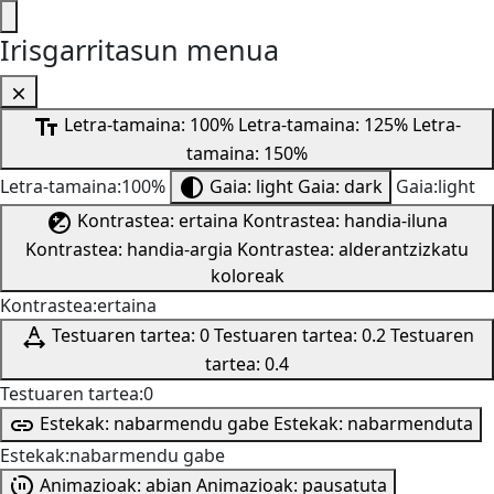
Irisgarritasun menua
Letra-tamaina: 100%
Letra-tamaina: 125%
Letra-
tamaina: 150%
Letra-tamaina:100%
Gaia: light
Gaia: dark
Gaia:light
Kontrastea: ertaina
Kontrastea: handia-iluna
Kontrastea: handia-argia
Kontrastea: alderantzizkatu
koloreak
Kontrastea:ertaina
Testuaren tartea: 0
Testuaren tartea: 0.2
Testuaren
tartea: 0.4
Testuaren tartea:0
Estekak: nabarmendu gabe
Estekak: nabarmenduta
Estekak:nabarmendu gabe
Animazioak: abian
Animazioak: pausatuta