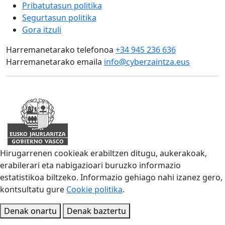
Pribatutasun politika
Segurtasun politika
Gora itzuli
Harremanetarako telefonoa
+34 945 236 636
Harremanetarako emaila
info@cyberzaintza.eus
Hirugarrenen cookieak erabiltzen ditugu, aukerakoak,
erabilerari eta nabigazioari buruzko informazio
estatistikoa biltzeko. Informazio gehiago nahi izanez gero,
kontsultatu gure
Cookie politika
.
Denak onartu
Denak baztertu