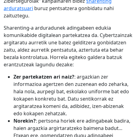
Zibersegurolak” kanpainaren bidez
sharenting
arduratsuari
buruz pentsatzera gonbidatu nahi
zaituztegu.
Sharenting-a arduradunek adingabeen edukia
komunikabide digitalean partekatzea da. Cybertzainzak
argitaratu aurretik une batez gelditzera gonbidatzen
zaitu, aldez aurretik pentsatuta, aztertuta eta behar
bezala kontrolatua. Horrela egiteko galdera batzuk
erantzutzeak lagundu dezake:
Zer partekatzen ari naiz?
: argazkian zer
informazioa agertzen den zuzenean edo zeharka,
hala nola, aurpegi bat, eskolako uniforme bat edo
kokapen konkretu bat. Datu sentikorrak ez
argitaratzea komeni da, adibidez, izen-abizenak
edo kokapen zehatzak.
Norekin?
: pertsona horiek ere adingabeak badira,
haien argazkia argirtaratzeko baimena badut...
Etxean ere, gomendatzen dugu adingabeei