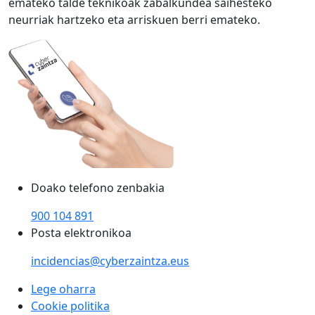
emateko talde teknikoak zabalkundea saihesteko
neurriak hartzeko eta arriskuen berri emateko.
Doako telefono zenbakia
900 104 891
Posta elektronikoa
incidencias@cyberzaintza.eus
Lege oharra
Cookie politika