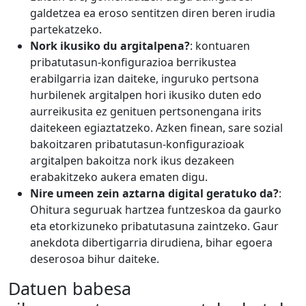
galdetzea ea eroso sentitzen diren beren irudia
partekatzeko.
Nork ikusiko du argitalpena?
: kontuaren
pribatutasun-konfigurazioa berrikustea
erabilgarria izan daiteke, inguruko pertsona
hurbilenek argitalpen hori ikusiko duten edo
aurreikusita ez genituen pertsonengana irits
daitekeen egiaztatzeko. Azken finean, sare sozial
bakoitzaren pribatutasun-konfigurazioak
argitalpen bakoitza nork ikus dezakeen
erabakitzeko aukera ematen digu.
Nire umeen zein aztarna digital geratuko da?
:
Ohitura seguruak hartzea funtzeskoa da gaurko
eta etorkizuneko pribatutasuna zaintzeko. Gaur
anekdota dibertigarria dirudiena, bihar egoera
deserosoa bihur daiteke.
Datuen babesa