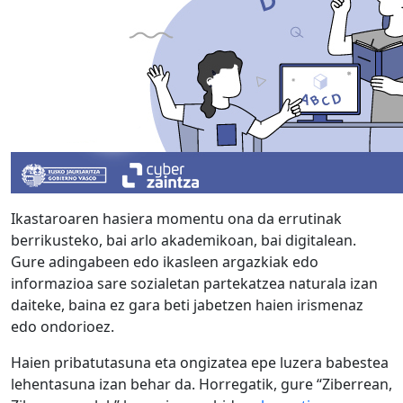
Ikastaroaren hasiera momentu ona da errutinak
berrikusteko, bai arlo akademikoan, bai digitalean.
Gure adingabeen edo ikasleen argazkiak edo
informazioa sare sozialetan partekatzea naturala izan
daiteke, baina ez gara beti jabetzen haien irismenaz
edo ondorioez.
Haien pribatutasuna eta ongizatea epe luzera babestea
lehentasuna izan behar da. Horregatik, gure “Ziberrean,