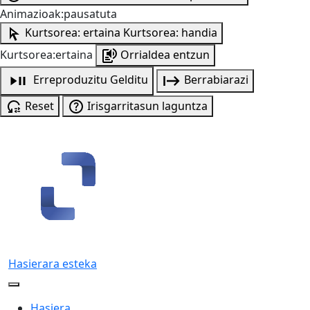
Animazioak:pausatuta
Kurtsorea: ertaina
Kurtsorea: handia
Kurtsorea:ertaina
Orrialdea entzun
Erreproduzitu
Gelditu
Berrabiarazi
Reset
Irisgarritasun laguntza
Hasierara esteka
Hasiera