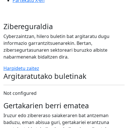
Partekatu X-en
Zibereguraldia
Cyberzaintzan, hilero buletin bat argitaratu dugu
informazio garrantzitsuenarekin. Bertan,
zibersegurtasunaren sektoreari buruzko albiste
nabarmenenak bidaltzen dira.
Harpidetu zaitez
Argitaratutako buletinak
Not configured
Gertakarien berri ematea
Iruzur edo zibereraso saiakeraren bat antzeman
baduzu, eman abisua guri, gertakariei erantzuna