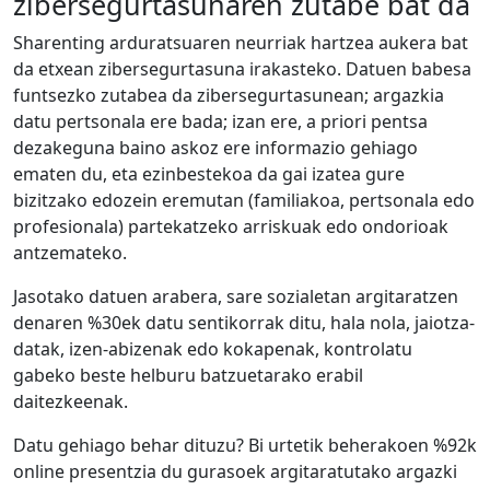
zibersegurtasunaren zutabe bat da
Sharenting arduratsuaren neurriak hartzea aukera bat
da etxean zibersegurtasuna irakasteko. Datuen babesa
funtsezko zutabea da zibersegurtasunean; argazkia
datu pertsonala ere bada; izan ere, a priori pentsa
dezakeguna baino askoz ere informazio gehiago
ematen du, eta ezinbestekoa da gai izatea gure
bizitzako edozein eremutan (familiakoa, pertsonala edo
profesionala) partekatzeko arriskuak edo ondorioak
antzemateko.
Jasotako datuen arabera, sare sozialetan argitaratzen
denaren %30ek datu sentikorrak ditu, hala nola, jaiotza-
datak, izen-abizenak edo kokapenak, kontrolatu
gabeko beste helburu batzuetarako erabil
daitezkeenak.
Datu gehiago behar dituzu? Bi urtetik beherakoen %92k
online presentzia du gurasoek argitaratutako argazki