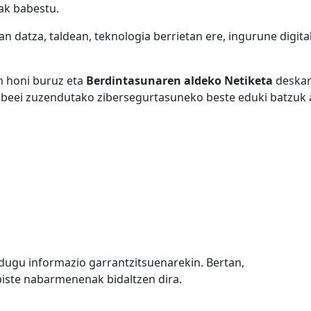
ak babestu.
an datza, taldean, teknologia berrietan ere, ingurune digit
 honi buruz eta
Berdintasunaren aldeko Netiketa
deskarg
abeei zuzendutako zibersegurtasuneko beste eduki batzuk 
u dugu informazio garrantzitsuenarekin. Bertan,
iste nabarmenenak bidaltzen dira.