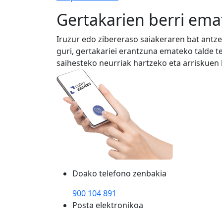
Gertakarien berri ema
Iruzur edo zibereraso saiakeraren bat ant
guri, gertakariei erantzuna emateko talde 
saihesteko neurriak hartzeko eta arriskuen
Doako telefono zenbakia
900 104 891
Posta elektronikoa