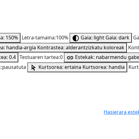
na: 150%
Letra-tamaina:100%
Gaia: light
Gaia: dark
Ga
a: handia-argia
Kontrastea: alderantzizkatu koloreak
Kont
ea: 0.4
Testuaren tartea:0
Estekak: nabarmendu gab
:pausatuta
Kurtsorea: ertaina
Kurtsorea: handia
Kurt
Hasierara este