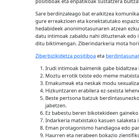
positiboak eta enpatikoak sustatzera bultza
Sare berdinzaleago bat eraikitzea komunikat
gure erreakzioen eta konektatutako espazi
hedabideek anonimotasunaren atzean ezkutat
datu intimoak zabaldu nahi dituztenak edo i
ditu biktimengan. Ziberindarkeria mota hor
Ziberbizikidetza positiboa
eta
berdintasunar
Irudi intimoak baimenik gabe bidaltzea 
Moztu errotik txiste edo meme matxista
Emakumeak eta neskak modu sexualizatua
Hizkuntzaren erabilera ez-sexista lehen
Beste pertsona batzuk berdintasunezkoa
jabetzen.
Ez babestu beren bikotekideen gaineko
Indarkeria matxistako kasuen salaketa i
Eman protagonismo handiagoa edo part
Haurren eta nerabeen bokazio zientifik