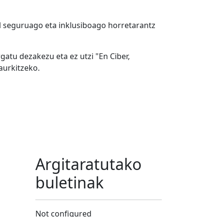
al seguruago eta inklusiboago horretarantz
atu dezakezu eta ez utzi "En Ciber,
aurkitzeko.
Argitaratutako
buletinak
Not configured