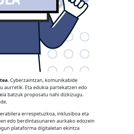
stea
. Cyberzaintzan, komunikabide
tu aurretik. Eta edukia partekatzen edo
deia batzuk proposatu nahi dizkizugu.
lde.
erabilera errespetuzkoa, inklusiboa eta
aren edo berdintasunaren aurkako edozein
tugun plataforma digitaletan ekintza