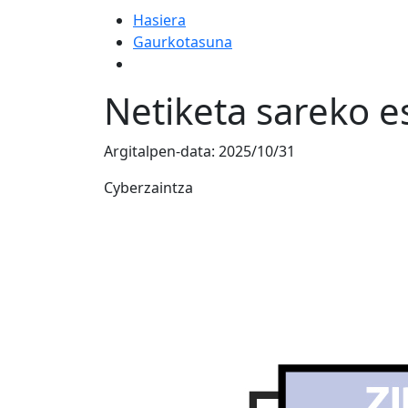
Hasiera
Gaurkotasuna
Netiketa sareko e
Argitalpen-data:
2025/10/31
Cyberzaintza