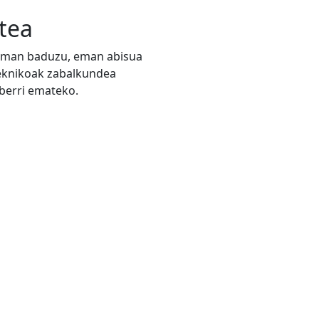
tea
zeman baduzu, eman abisua
teknikoak zabalkundea
 berri emateko.