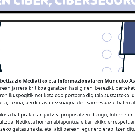
betizazio Mediatiko eta Informazionalaren Munduko A
ean jarrera kritikoa garatzen hasi ginen, bereziki, parteka
en ikuspegitik netiketa edo portaera digitala sustatzeko i
eta, jakina, berdintasunezkoagoa den sare-espazio baten a
keta bat praktikan jartzea proposatzen dizugu, Interneten 
multzoa. Netiketa horren abiapuntua elkarrekiko errespetu
tzeko gaitasuna da, eta, aldi berean, egunero erabiltzen di