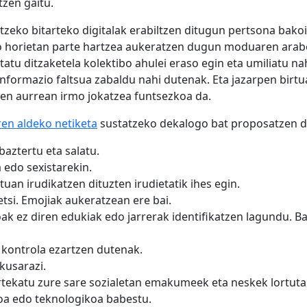
tzen gaitu.
zeko bitarteko digitalak erabiltzen ditugun pertsona bako
o horietan parte hartzea aukeratzen dugun moduaren arabe
u ditzaketela kolektibo ahulei eraso egin eta umiliatu nah
nformazio faltsua zabaldu nahi dutenak. Eta jazarpen birtua
ien aurrean irmo jokatzea funtsezkoa da.
en aldeko netiketa
sustatzeko dekalogo bat proposatzen 
baztertu eta salatu.
 edo sexistarekin.
n irudikatzen dituzten irudietatik ihes egin.
etsi. Emojiak aukeratzean ere bai.
k ez diren edukiak edo jarrerak identifikatzen lagundu. Ba
 kontrola ezartzen dutenak.
kusarazi.
ekatu zure sare sozialetan emakumeek eta neskek lortuta
oa edo teknologikoa babestu.