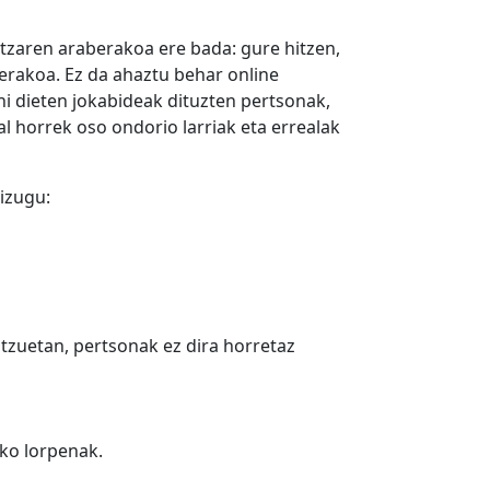
itzaren araberakoa ere bada: gure hitzen,
rakoa. Ez da ahaztu behar online
i dieten jokabideak dituzten pertsonak,
l horrek oso ondorio larriak eta errealak
dizugu:
tzuetan, pertsonak ez dira horretaz
ko lorpenak.