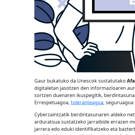
Gaur bukatuko da Unescok sustatutako
Afa
digitaletan jasotzen den informazioaren aurr
sortzen duenaren ikuspegitik, berdintasunar
Errespetuagoa,
toleranteagoa
, seguruagoa 
Cyberzaintzatik berdintasunaren aldeko neti
arduratsua sustatzeko jarraibide errazen 
jarrera edo eduki identifikatzeko eta bazter