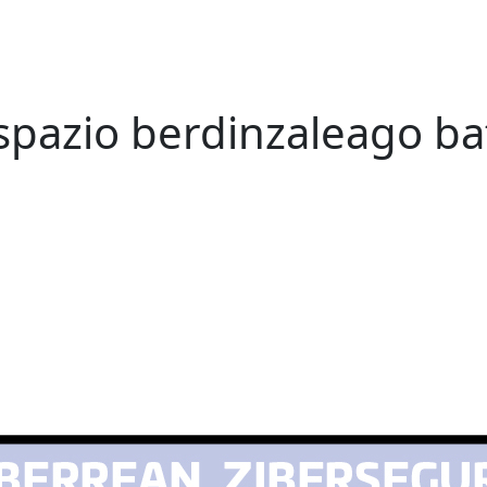
spazio berdinzaleago ba