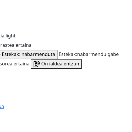
ia:light
rastea:ertaina
e
Estekak: nabarmenduta
Estekak:nabarmendu gabe
sorea:ertaina
Orrialdea entzun
ka