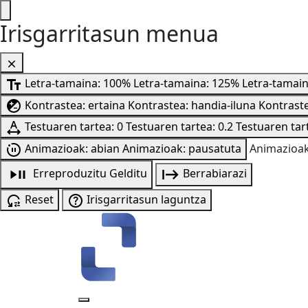
Irisgarritasun menua
Letra-tamaina: 100%
Letra-tamaina: 125%
Letra-tamai
Kontrastea: ertaina
Kontrastea: handia-iluna
Kontraste
Testuaren tartea: 0
Testuaren tartea: 0.2
Testuaren tart
Animazioak: abian
Animazioak: pausatuta
Animazioak
Erreproduzitu
Gelditu
Berrabiarazi
Reset
Irisgarritasun laguntza