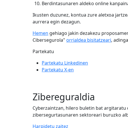
Berdintasunaren aldeko online kanpain
Ikusten duzunez, kontua zure aletxoa jartze
aurrera egin dezagun.
Hemen
gehiago jakin dezakezu proposamen
Cibersegurola"
orrialdea bisitatzeari
, ading
Partekatu
Partekatu Linkedinen
Partekatu X-en
Zibereguraldia
Cyberzaintzan, hilero buletin bat argitarat
zibersegurtasunaren sektoreari buruzko alb
Harpidetu zaitez