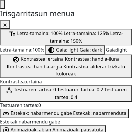
Irisgarritasun menua
Letra-tamaina: 100%
Letra-tamaina: 125%
Letra-
tamaina: 150%
Letra-tamaina:100%
Gaia: light
Gaia: dark
Gaia:light
Kontrastea: ertaina
Kontrastea: handia-iluna
Kontrastea: handia-argia
Kontrastea: alderantzizkatu
koloreak
Kontrastea:ertaina
Testuaren tartea: 0
Testuaren tartea: 0.2
Testuaren
tartea: 0.4
Testuaren tartea:0
Estekak: nabarmendu gabe
Estekak: nabarmenduta
Estekak:nabarmendu gabe
Animazioak: abian
Animazioak: pausatuta