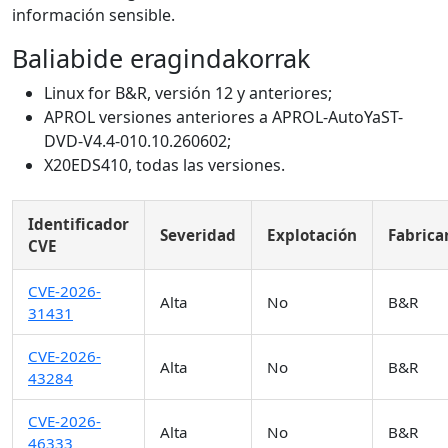
información sensible.
Baliabide eragindakorrak
Linux for B&R, versión 12 y anteriores;
APROL versiones anteriores a APROL-AutoYaST-
DVD-V4.4-010.10.260602;
X20EDS410, todas las versiones.
Identificador
Severidad
Explotación
Fabrica
CVE
CVE-2026-
Alta
No
B&R
31431
CVE-2026-
Alta
No
B&R
43284
CVE-2026-
Alta
No
B&R
46333