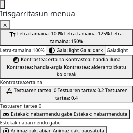
Irisgarritasun menua
Letra-tamaina: 100%
Letra-tamaina: 125%
Letra-
tamaina: 150%
Letra-tamaina:100%
Gaia: light
Gaia: dark
Gaia:light
Kontrastea: ertaina
Kontrastea: handia-iluna
Kontrastea: handia-argia
Kontrastea: alderantzizkatu
koloreak
Kontrastea:ertaina
Testuaren tartea: 0
Testuaren tartea: 0.2
Testuaren
tartea: 0.4
Testuaren tartea:0
Estekak: nabarmendu gabe
Estekak: nabarmenduta
Estekak:nabarmendu gabe
Animazioak: abian
Animazioak: pausatuta