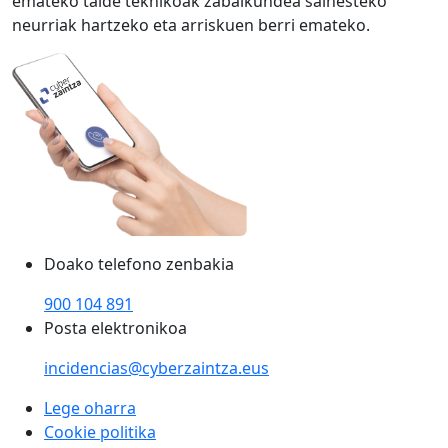
emateko talde teknikoak zabalkundea saihesteko
neurriak hartzeko eta arriskuen berri emateko.
Doako telefono zenbakia
900 104 891
Posta elektronikoa
incidencias@cyberzaintza.eus
Lege oharra
Cookie politika