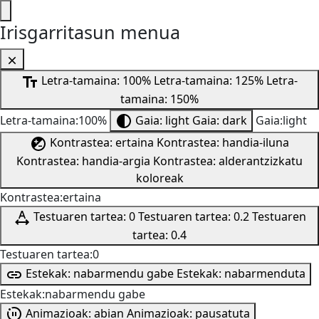
Irisgarritasun menua
Letra-tamaina: 100%
Letra-tamaina: 125%
Letra-
tamaina: 150%
Letra-tamaina:100%
Gaia: light
Gaia: dark
Gaia:light
Kontrastea: ertaina
Kontrastea: handia-iluna
Kontrastea: handia-argia
Kontrastea: alderantzizkatu
koloreak
Kontrastea:ertaina
Testuaren tartea: 0
Testuaren tartea: 0.2
Testuaren
tartea: 0.4
Testuaren tartea:0
Estekak: nabarmendu gabe
Estekak: nabarmenduta
Estekak:nabarmendu gabe
Animazioak: abian
Animazioak: pausatuta