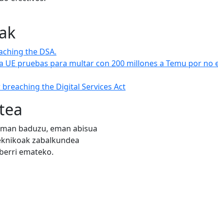
iak
aching the DSA.
 la UE pruebas para multar con 200 millones a Temu por no e
breaching the Digital Services Act
tea
zeman baduzu, eman abisua
teknikoak zabalkundea
 berri emateko.