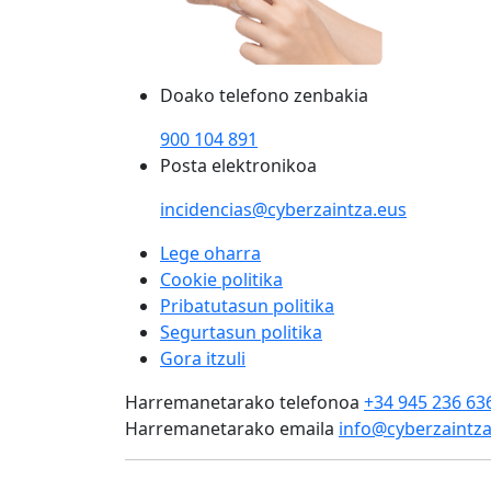
Doako telefono zenbakia
900 104 891
Posta elektronikoa
incidencias@cyberzaintza.eus
Lege oharra
Cookie politika
Pribatutasun politika
Segurtasun politika
Gora itzuli
Harremanetarako telefonoa
+34 945 236 63
Harremanetarako emaila
info@cyberzaintza