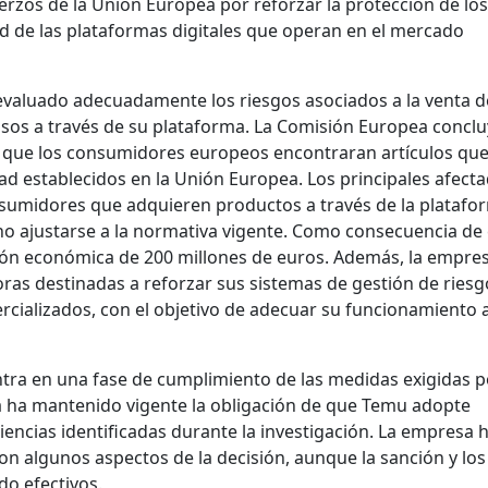
erzos de la Unión Europea por reforzar la protección de los
 de las plataformas digitales que operan en el mercado
evaluado adecuadamente los riesgos asociados a la venta d
osos a través de su plataforma. La Comisión Europea concl
de que los consumidores europeos encontraran artículos qu
dad establecidos en la Unión Europea. Los principales afect
nsumidores que adquieren productos a través de la platafor
o ajustarse a la normativa vigente. Como consecuencia de 
ión económica de 200 millones de euros. Además, la empre
ras destinadas a reforzar sus sistemas de gestión de riesg
rcializados, con el objetivo de adecuar su funcionamiento a
ntra en una fase de cumplimiento de las medidas exigidas p
 ha mantenido vigente la obligación de que Temu adopte
iencias identificadas durante la investigación. La empresa 
 algunos aspectos de la decisión, aunque la sanción y los
do efectivos.