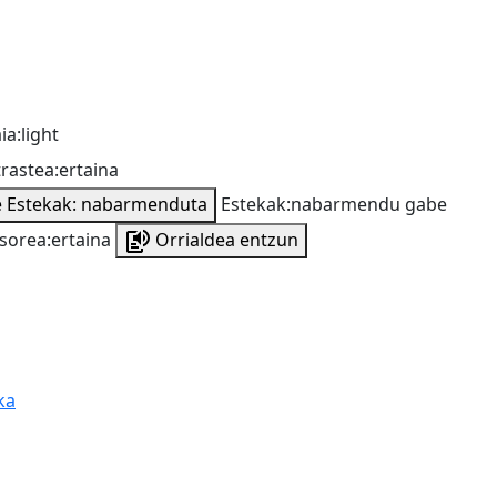
ia:light
rastea:ertaina
e
Estekak: nabarmenduta
Estekak:nabarmendu gabe
sorea:ertaina
Orrialdea entzun
ka