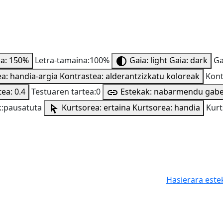
na: 150%
Letra-tamaina:100%
Gaia: light
Gaia: dark
Ga
a: handia-argia
Kontrastea: alderantzizkatu koloreak
Kont
ea: 0.4
Testuaren tartea:0
Estekak: nabarmendu gab
:pausatuta
Kurtsorea: ertaina
Kurtsorea: handia
Kurt
Hasierara este