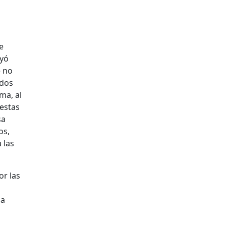
e
uyó
e no
ados
ma, al
estas
sa
os,
 las
or las
ha