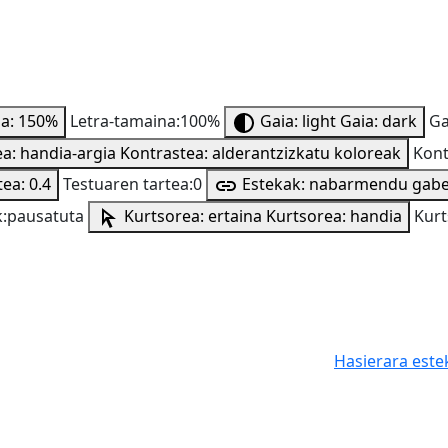
na: 150%
Letra-tamaina:100%
Gaia: light
Gaia: dark
Ga
a: handia-argia
Kontrastea: alderantzizkatu koloreak
Kont
ea: 0.4
Testuaren tartea:0
Estekak: nabarmendu gab
:pausatuta
Kurtsorea: ertaina
Kurtsorea: handia
Kurt
Hasierara este