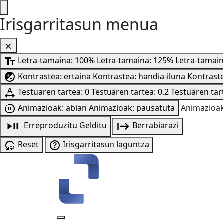
Irisgarritasun menua
Letra-tamaina: 100%
Letra-tamaina: 125%
Letra-tamai
Kontrastea: ertaina
Kontrastea: handia-iluna
Kontraste
Testuaren tartea: 0
Testuaren tartea: 0.2
Testuaren tart
Animazioak: abian
Animazioak: pausatuta
Animazioak
Erreproduzitu
Gelditu
Berrabiarazi
Reset
Irisgarritasun laguntza