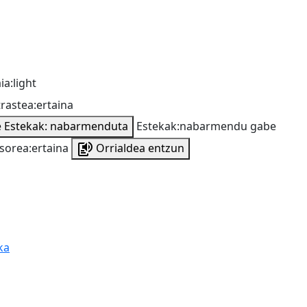
ia:light
rastea:ertaina
e
Estekak: nabarmenduta
Estekak:nabarmendu gabe
sorea:ertaina
Orrialdea entzun
ka