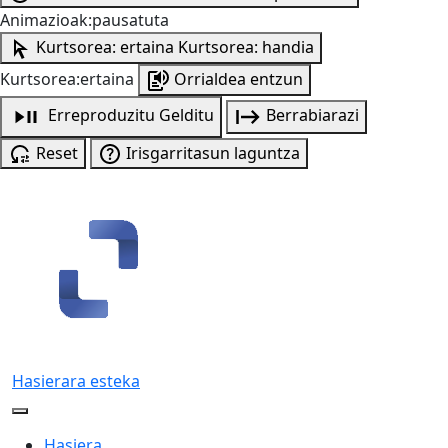
Animazioak:pausatuta
Kurtsorea: ertaina
Kurtsorea: handia
Kurtsorea:ertaina
Orrialdea entzun
Erreproduzitu
Gelditu
Berrabiarazi
Reset
Irisgarritasun laguntza
Hasierara esteka
Hasiera