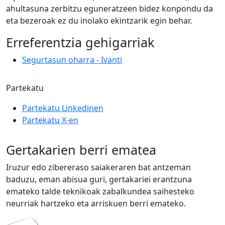
ahultasuna zerbitzu eguneratzeen bidez konpondu da
eta bezeroak ez du inolako ekintzarik egin behar.
Erreferentzia gehigarriak
Segurtasun oharra - Ivanti
Partekatu
Partekatu Linkedinen
Partekatu X-en
Gertakarien berri ematea
Iruzur edo zibereraso saiakeraren bat antzeman
baduzu, eman abisua guri, gertakariei erantzuna
emateko talde teknikoak zabalkundea saihesteko
neurriak hartzeko eta arriskuen berri emateko.