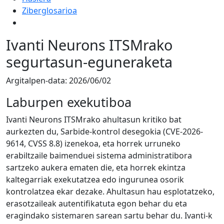
Ziberglosarioa
Ivanti Neurons ITSMrako
segurtasun-eguneraketa
Argitalpen-data:
2026/06/02
Laburpen exekutiboa
Ivanti Neurons ITSMrako ahultasun kritiko bat
aurkezten du, Sarbide-kontrol desegokia (CVE-2026-
9614, CVSS 8.8) izenekoa, eta horrek urruneko
erabiltzaile baimenduei sistema administratibora
sartzeko aukera ematen die, eta horrek ekintza
kaltegarriak exekutatzea edo ingurunea osorik
kontrolatzea ekar dezake. Ahultasun hau esplotatzeko,
erasotzaileak autentifikatuta egon behar du eta
eragindako sistemaren sarean sartu behar du. Ivanti-k