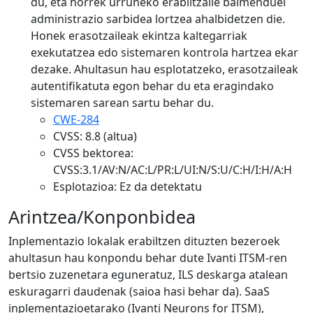
du, eta horrek urruneko erabiltzaile baimenduei
administrazio sarbidea lortzea ahalbidetzen die.
Honek erasotzaileak ekintza kaltegarriak
exekutatzea edo sistemaren kontrola hartzea ekar
dezake. Ahultasun hau esplotatzeko, erasotzaileak
autentifikatuta egon behar du eta eragindako
sistemaren sarean sartu behar du.
CWE-284
CVSS: 8.8 (altua)
CVSS bektorea:
CVSS:3.1/AV:N/AC:L/PR:L/UI:N/S:U/C:H/I:H/A:H
Esplotazioa: Ez da detektatu
Arintzea/Konponbidea
Inplementazio lokalak erabiltzen dituzten bezeroek
ahultasun hau konpondu behar dute Ivanti ITSM-ren
bertsio zuzenetara eguneratuz, ILS deskarga atalean
eskuragarri daudenak (saioa hasi behar da). SaaS
inplementazioetarako (Ivanti Neurons for ITSM),