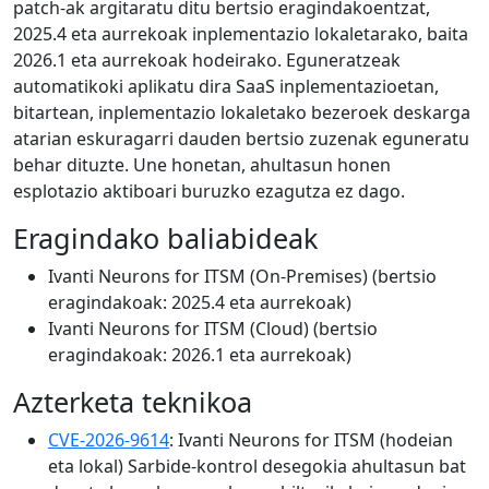
patch-ak argitaratu ditu bertsio eragindakoentzat,
2025.4 eta aurrekoak inplementazio lokaletarako, baita
2026.1 eta aurrekoak hodeirako. Eguneratzeak
automatikoki aplikatu dira SaaS inplementazioetan,
bitartean, inplementazio lokaletako bezeroek deskarga
atarian eskuragarri dauden bertsio zuzenak eguneratu
behar dituzte. Une honetan, ahultasun honen
esplotazio aktiboari buruzko ezagutza ez dago.
Eragindako baliabideak
Ivanti Neurons for ITSM (On-Premises) (bertsio
eragindakoak: 2025.4 eta aurrekoak)
Ivanti Neurons for ITSM (Cloud) (bertsio
eragindakoak: 2026.1 eta aurrekoak)
Azterketa teknikoa
CVE-2026-9614
: Ivanti Neurons for ITSM (hodeian
eta lokal) Sarbide-kontrol desegokia ahultasun bat