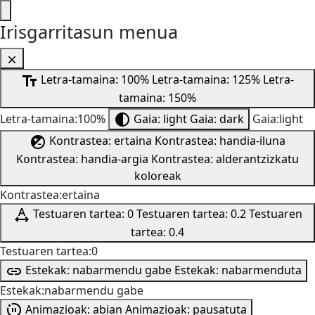
Irisgarritasun menua
Letra-tamaina: 100%
Letra-tamaina: 125%
Letra-
tamaina: 150%
Letra-tamaina:100%
Gaia: light
Gaia: dark
Gaia:light
Kontrastea: ertaina
Kontrastea: handia-iluna
Kontrastea: handia-argia
Kontrastea: alderantzizkatu
koloreak
Kontrastea:ertaina
Testuaren tartea: 0
Testuaren tartea: 0.2
Testuaren
tartea: 0.4
Testuaren tartea:0
Estekak: nabarmendu gabe
Estekak: nabarmenduta
Estekak:nabarmendu gabe
Animazioak: abian
Animazioak: pausatuta