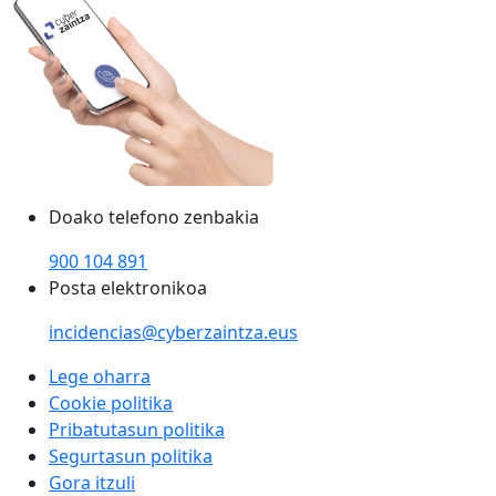
Doako telefono zenbakia
900 104 891
Posta elektronikoa
incidencias@cyberzaintza.eus
Lege oharra
Cookie politika
Pribatutasun politika
Segurtasun politika
Gora itzuli