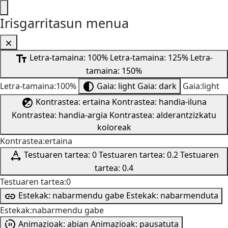
Irisgarritasun menua
Letra-tamaina: 100%
Letra-tamaina: 125%
Letra-
tamaina: 150%
Letra-tamaina:100%
Gaia: light
Gaia: dark
Gaia:light
Kontrastea: ertaina
Kontrastea: handia-iluna
Kontrastea: handia-argia
Kontrastea: alderantzizkatu
koloreak
Kontrastea:ertaina
Testuaren tartea: 0
Testuaren tartea: 0.2
Testuaren
tartea: 0.4
Testuaren tartea:0
Estekak: nabarmendu gabe
Estekak: nabarmenduta
Estekak:nabarmendu gabe
Animazioak: abian
Animazioak: pausatuta