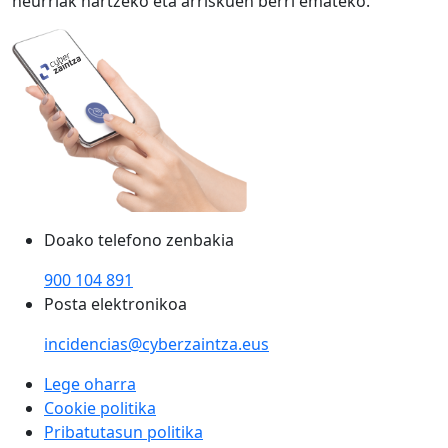
neurriak hartzeko eta arriskuen berri emateko.
Doako telefono zenbakia
900 104 891
Posta elektronikoa
incidencias@cyberzaintza.eus
Lege oharra
Cookie politika
Pribatutasun politika