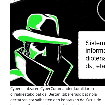
Cyberzaintzaren CyberCommander komikiaren
orrialdeetako bat da. Bertan, zibereraso bat nola
gertatzen eta saihesten den kontatzen da. Orrialde