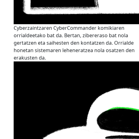
Cyberzaintzaren CyberCommander komikiaren
orrialdeetako bat da. Bertan, zibereraso bat nola
gertatzen eta saihesten den kontatzen da. Orrialde
honetan sistemaren leheneratzea nola osatzen den
erakusten da.