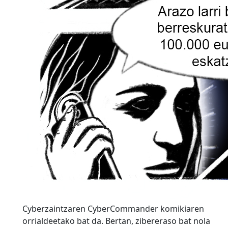
Cyberzaintzaren CyberCommander komikiaren
orrialdeetako bat da. Bertan, zibereraso bat nola