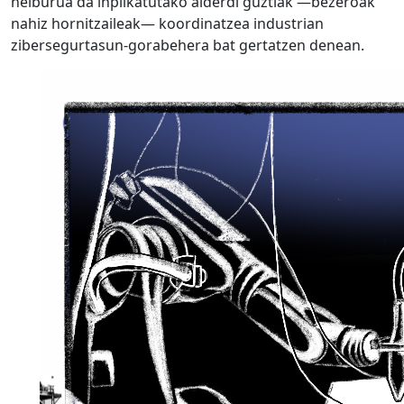
helburua da inplikatutako alderdi guztiak —bezeroak
nahiz hornitzaileak— koordinatzea industrian
zibersegurtasun-gorabehera bat gertatzen denean.