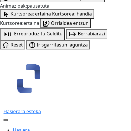
Animazioak:pausatuta
Kurtsorea: ertaina
Kurtsorea: handia
Kurtsorea:ertaina
Orrialdea entzun
Erreproduzitu
Gelditu
Berrabiarazi
Reset
Irisgarritasun laguntza
Hasierara esteka
Hasiera