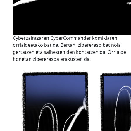
Cyberzaintzaren CyberCommander komikiaren
orrialdeetako bat da. Bertan, zibereraso bat nola
gertatzen eta saihesten den kontatzen da. Orrialde
honetan zibererasoa erakusten da.