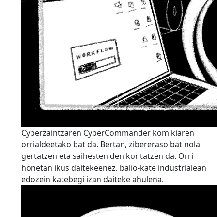
Cyberzaintzaren CyberCommander komikiaren
orrialdeetako bat da. Bertan, zibereraso bat nola
gertatzen eta saihesten den kontatzen da. Orri
honetan ikus daitekeenez, balio-kate industrialean
edozein katebegi izan daiteke ahulena.