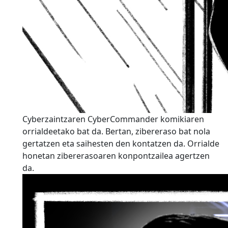
Cyberzaintzaren CyberCommander komikiaren
orrialdeetako bat da. Bertan, zibereraso bat nola
gertatzen eta saihesten den kontatzen da. Orrialde
honetan zibererasoaren konpontzailea agertzen
da.