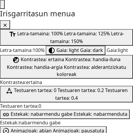
Irisgarritasun menua
Letra-tamaina: 100%
Letra-tamaina: 125%
Letra-
tamaina: 150%
Letra-tamaina:100%
Gaia: light
Gaia: dark
Gaia:light
Kontrastea: ertaina
Kontrastea: handia-iluna
Kontrastea: handia-argia
Kontrastea: alderantzizkatu
koloreak
Kontrastea:ertaina
Testuaren tartea: 0
Testuaren tartea: 0.2
Testuaren
tartea: 0.4
Testuaren tartea:0
Estekak: nabarmendu gabe
Estekak: nabarmenduta
Estekak:nabarmendu gabe
Animazioak: abian
Animazioak: pausatuta