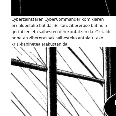
Cyberzaintzaren CyberCommander komikiaren
orrialdeetako bat da. Bertan, zibereraso bat nola
gertatzen eta saihesten den kontatzen da. Orrialde
honetan zibererasoak saihesteko antolatutako
krisi-kabinetea erakusten da.