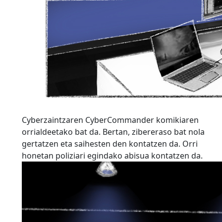
Cyberzaintzaren CyberCommander komikiaren
orrialdeetako bat da. Bertan, zibereraso bat nola
gertatzen eta saihesten den kontatzen da. Orri
honetan poliziari egindako abisua kontatzen da.