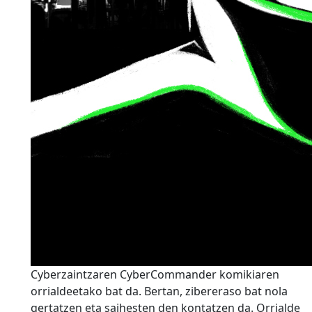
Cyberzaintzaren CyberCommander komikiaren
orrialdeetako bat da. Bertan, zibereraso bat nola
gertatzen eta saihesten den kontatzen da. Orrialde