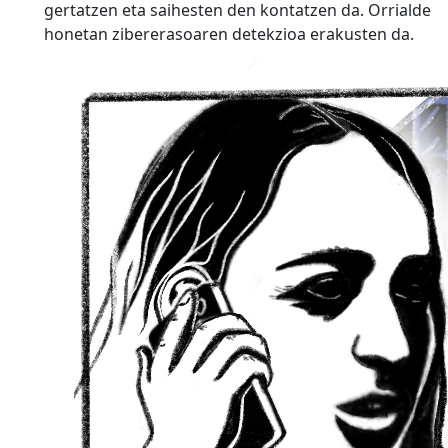
gertatzen eta saihesten den kontatzen da. Orrialde
honetan zibererasoaren detekzioa erakusten da.