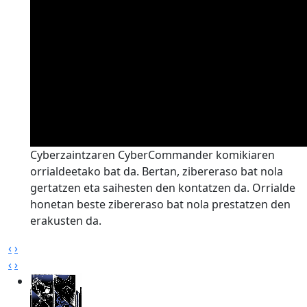
Cyberzaintzaren CyberCommander komikiaren
orrialdeetako bat da. Bertan, zibereraso bat nola
gertatzen eta saihesten den kontatzen da. Orrialde
honetan beste zibereraso bat nola prestatzen den
erakusten da.
‹
›
‹
›