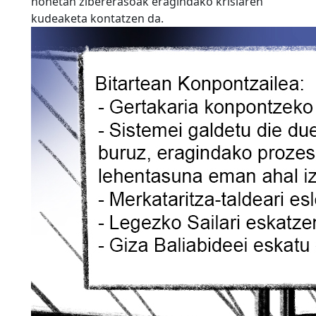
honetan zibererasoak eragindako krisiaren
kudeaketa kontatzen da.