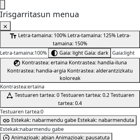
Irisgarritasun menua
Letra-tamaina: 100%
Letra-tamaina: 125%
Letra-
tamaina: 150%
Letra-tamaina:100%
Gaia: light
Gaia: dark
Gaia:light
Kontrastea: ertaina
Kontrastea: handia-iluna
Kontrastea: handia-argia
Kontrastea: alderantzizkatu
koloreak
Kontrastea:ertaina
Testuaren tartea: 0
Testuaren tartea: 0.2
Testuaren
tartea: 0.4
Testuaren tartea:0
Estekak: nabarmendu gabe
Estekak: nabarmenduta
Estekak:nabarmendu gabe
Animazioak: abian
Animazioak: pausatuta