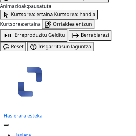
Animazioak:pausatuta
Kurtsorea: ertaina
Kurtsorea: handia
Kurtsorea:ertaina
Orrialdea entzun
Erreproduzitu
Gelditu
Berrabiarazi
Reset
Irisgarritasun laguntza
Hasierara esteka
Hasiera