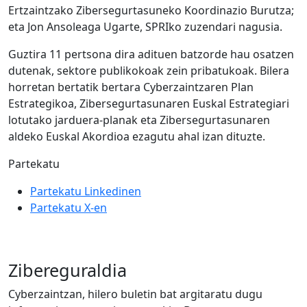
Ertzaintzako Zibersegurtasuneko Koordinazio Burutza;
eta Jon Ansoleaga Ugarte, SPRIko zuzendari nagusia.
Guztira 11 pertsona dira adituen batzorde hau osatzen
dutenak, sektore publikokoak zein pribatukoak. Bilera
horretan bertatik bertara Cyberzaintzaren Plan
Estrategikoa, Zibersegurtasunaren Euskal Estrategiari
lotutako jarduera-planak eta Zibersegurtasunaren
aldeko Euskal Akordioa ezagutu ahal izan dituzte.
Partekatu
Partekatu Linkedinen
Partekatu X-en
Zibereguraldia
Cyberzaintzan, hilero buletin bat argitaratu dugu