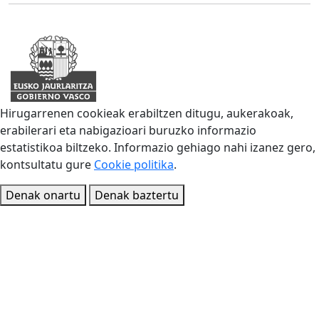
Hirugarrenen cookieak erabiltzen ditugu, aukerakoak,
erabilerari eta nabigazioari buruzko informazio
estatistikoa biltzeko. Informazio gehiago nahi izanez gero,
kontsultatu gure
Cookie politika
.
Denak onartu
Denak baztertu