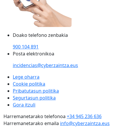
Doako telefono zenbakia
900 104 891
Posta elektronikoa
incidencias@cyberzaintza.eus
Lege oharra
Cookie politika
Pribatutasun politika
Segurtasun politika
Gora itzuli
Harremanetarako telefonoa
+34 945 236 636
Harremanetarako emaila
info@cyberzaintza.eus