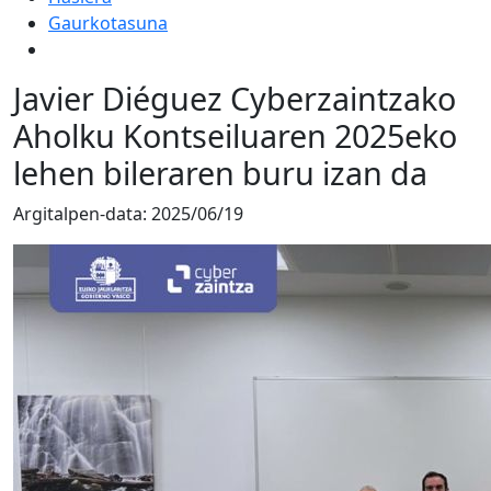
Gaurkotasuna
Javier Diéguez Cyberzaintzako
Aholku Kontseiluaren 2025eko
lehen bileraren buru izan da
Argitalpen-data:
2025/06/19