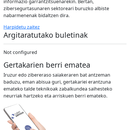
informazio garrantzitsuenarekin. Bertan,
zibersegurtasunaren sektoreari buruzko albiste
nabarmenenak bidaltzen dira.
Harpidetu zaitez
Argitaratutako buletinak
Not configured
Gertakarien berri ematea
Iruzur edo zibereraso saiakeraren bat antzeman
baduzu, eman abisua guri, gertakariei erantzuna
emateko talde teknikoak zabalkundea saihesteko
neurriak hartzeko eta arriskuen berri emateko.