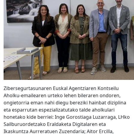
Zibersegurtasunaren Euskal Agentziaren Kontseilu
Aholku-emailearen urteko lehen bileraren ondoren,
ongietorria eman nahi diegu bereziki hainbat diziplina
eta esparrutan espezializatutako talde aholkulari
honetako kide berriei: Inge Gorostiaga Luzarraga, LHko
Sailburuordetzako Eraldaketa Digitalaren eta
Ikaskuntza Aurreratuen Zuzendaria; Aitor Ercilla,