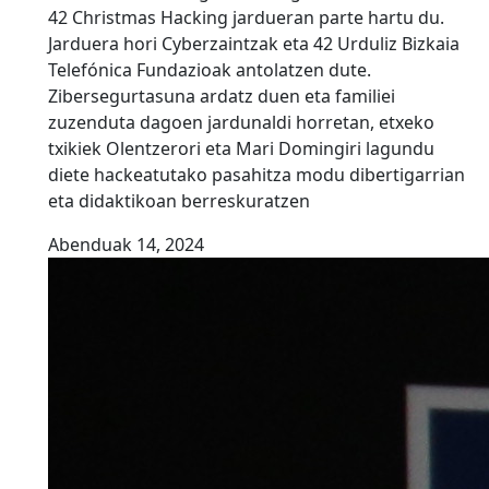
42 Christmas Hacking jardueran parte hartu du.
Jarduera hori Cyberzaintzak eta 42 Urduliz Bizkaia
Telefónica Fundazioak antolatzen dute.
Zibersegurtasuna ardatz duen eta familiei
zuzenduta dagoen jardunaldi horretan, etxeko
txikiek Olentzerori eta Mari Domingiri lagundu
diete hackeatutako pasahitza modu dibertigarrian
eta didaktikoan berreskuratzen
Abenduak 14, 2024