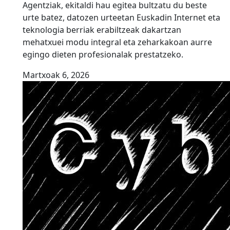
Agentziak, ekitaldi hau egitea bultzatu du beste
urte batez, datozen urteetan Euskadin Internet eta
teknologia berriak erabiltzeak dakartzan
mehatxuei modu integral eta zeharkakoan aurre
egingo dieten profesionalak prestatzeko.
Martxoak 6, 2026