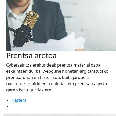
Prentsa aretoa
Cyberzaintza erakundeak prentsa material osoa
eskaintzen du, bai webgune honetan argitaratutako
prentsa-oharren historikoa, baita jarduera-
txostenak, multimedia galeriak eta prentsan agertu
garen kasu guztiak ere.
Hasiera