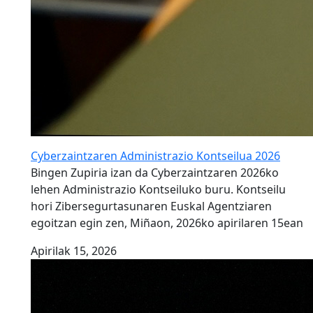
Cyberzaintzaren Administrazio Kontseilua 2026
Bingen Zupiria izan da Cyberzaintzaren 2026ko
lehen Administrazio Kontseiluko buru. Kontseilu
hori Zibersegurtasunaren Euskal Agentziaren
egoitzan egin zen, Miñaon, 2026ko apirilaren 15ean
Apirilak 15, 2026