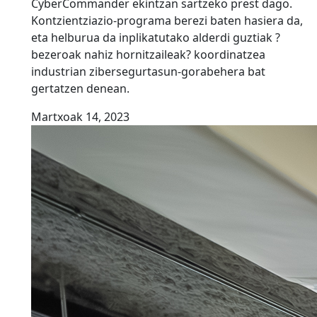
CyberCommander ekintzan sartzeko prest dago.
Kontzientziazio-programa berezi baten hasiera da,
eta helburua da inplikatutako alderdi guztiak ?
bezeroak nahiz hornitzaileak? koordinatzea
industrian zibersegurtasun-gorabehera bat
gertatzen denean.
Martxoak 14, 2023