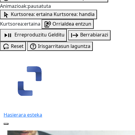
Animazioak:pausatuta
Kurtsorea: ertaina
Kurtsorea: handia
Kurtsorea:ertaina
Orrialdea entzun
Erreproduzitu
Gelditu
Berrabiarazi
Reset
Irisgarritasun laguntza
Hasierara esteka