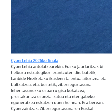
CyberLehia 2026ko finala
CyberLehia antolatzearekin, Eusko Jaurlaritzak bi
helburu estrategikori erantzuten die: batetik,
Lanbide Heziketako ikasleen talentua aitortzea eta
bultzatzea, eta, bestetik, zibersegurtasuna
lehentasunezko esparru gisa kokatzea,
prestakuntza espezializatua eta etengabeko
eguneratzea eskatzen duen heinean. Era berean,
Cyberzaintzak, Zibersegurtasunaren Euskal