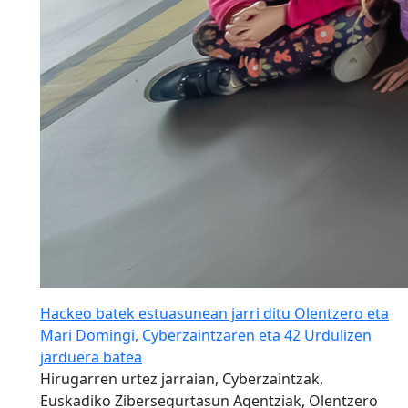
Hackeo batek estuasunean jarri ditu Olentzero eta
Mari Domingi, Cyberzaintzaren eta 42 Urdulizen
jarduera batea
Hirugarren urtez jarraian, Cyberzaintzak,
Euskadiko Zibersegurtasun Agentziak, Olentzero