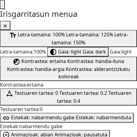
Irisgarritasun menua
Letra-tamaina: 100%
Letra-tamaina: 125%
Letra-
tamaina: 150%
Letra-tamaina:100%
Gaia: light
Gaia: dark
Gaia:light
Kontrastea: ertaina
Kontrastea: handia-iluna
Kontrastea: handia-argia
Kontrastea: alderantzizkatu
koloreak
Kontrastea:ertaina
Testuaren tartea: 0
Testuaren tartea: 0.2
Testuaren
tartea: 0.4
Testuaren tartea:0
Estekak: nabarmendu gabe
Estekak: nabarmenduta
Estekak:nabarmendu gabe
Animazioak: abian
Animazioak: pausatuta