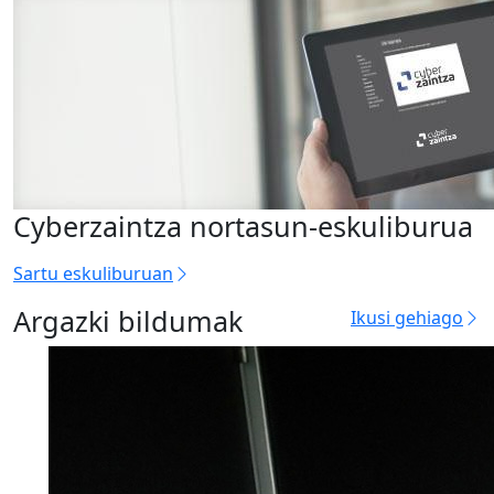
Cyberzaintza nortasun-eskuliburua
Sartu eskuliburuan
Argazki bildumak
Ikusi gehiago