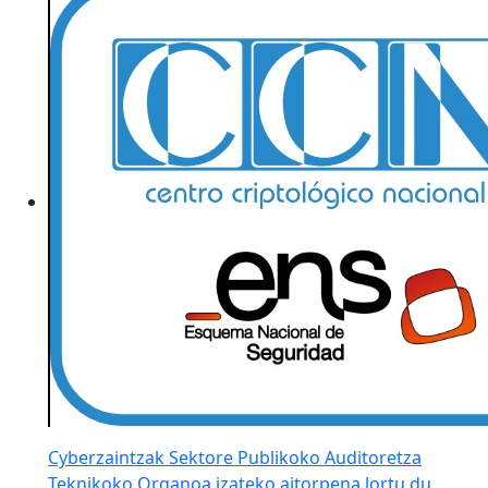
Cyberzaintzak Sektore Publikoko Auditoretza
Teknikoko Organoa izateko aitorpena lortu du