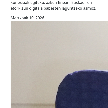
konexioak egiteko; azken finean, Euskadiren
etorkizun digitala babesten laguntzeko asmoz.
Martxoak 10, 2026