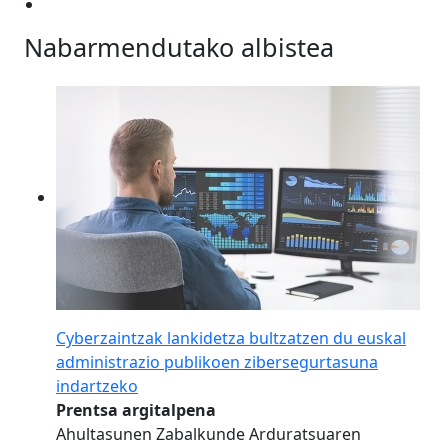
Nabarmendutako albistea
Cyberzaintzak lankidetza bultzatzen du euskal
administrazio publikoen zibersegurtasuna
indartzeko
Prentsa argitalpena
Ahultasunen Zabalkunde Arduratsuaren