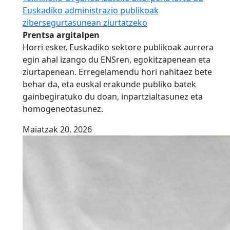
Euskadiko administrazio publikoak
zibersegurtasunean ziurtatzeko
Prentsa argitalpen
Horri esker, Euskadiko sektore publikoak aurrera
egin ahal izango du ENSren, egokitzapenean eta
ziurtapenean. Erregelamendu hori nahitaez bete
behar da, eta euskal erakunde publiko batek
gainbegiratuko du doan, inpartzialtasunez eta
homogeneotasunez.
Maiatzak 20, 2026