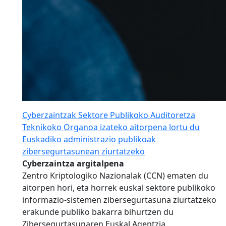
Cyberzaintzak Sektore Publikoko Auditoretza
Teknikoko Organoa izateko aitorpena lortu du
Euskadiko administrazio publikoak
zibersegurtasunean ziurtatzeko
Cyberzaintza argitalpena
Zentro Kriptologiko Nazionalak (CCN) ematen du
aitorpen hori, eta horrek euskal sektore publikoko
informazio-sistemen zibersegurtasuna ziurtatzeko
erakunde publiko bakarra bihurtzen du
Zibersegurtasunaren Euskal Agentzia.