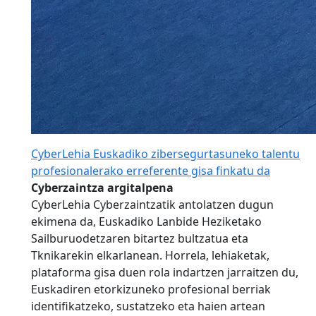
CyberLehia Euskadiko zibersegurtasuneko talentu
profesionalerako erreferente gisa finkatu da
Cyberzaintza argitalpena
CyberLehia Cyberzaintzatik antolatzen dugun
ekimena da, Euskadiko Lanbide Heziketako
Sailburuodetzaren bitartez bultzatua eta
Tknikarekin elkarlanean. Horrela, lehiaketak,
plataforma gisa duen rola indartzen jarraitzen du,
Euskadiren etorkizuneko profesional berriak
identifikatzeko, sustatzeko eta haien artean