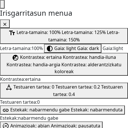
Irisgarritasun menua
Letra-tamaina: 100%
Letra-tamaina: 125%
Letra-
tamaina: 150%
Letra-tamaina:100%
Gaia: light
Gaia: dark
Gaia:light
Kontrastea: ertaina
Kontrastea: handia-iluna
Kontrastea: handia-argia
Kontrastea: alderantzizkatu
koloreak
Kontrastea:ertaina
Testuaren tartea: 0
Testuaren tartea: 0.2
Testuaren
tartea: 0.4
Testuaren tartea:0
Estekak: nabarmendu gabe
Estekak: nabarmenduta
Estekak:nabarmendu gabe
Animazioak: abian
Animazioak: pausatuta