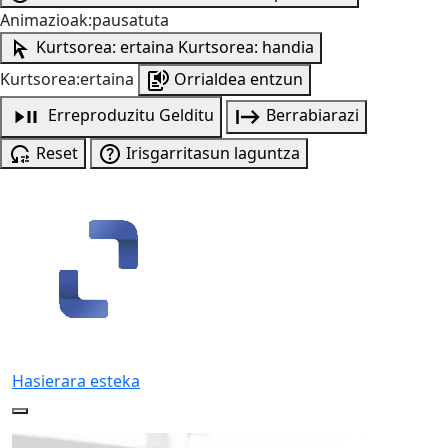
Animazioak:pausatuta
Kurtsorea: ertaina
Kurtsorea: handia
Kurtsorea:ertaina
Orrialdea entzun
Erreproduzitu
Gelditu
Berrabiarazi
Reset
Irisgarritasun laguntza
Hasierara esteka