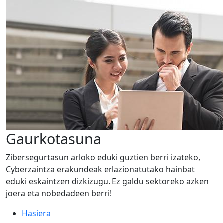
Gaurkotasuna
Zibersegurtasun arloko eduki guztien berri izateko,
Cyberzaintza erakundeak erlazionatutako hainbat
eduki eskaintzen dizkizugu. Ez galdu sektoreko azken
joera eta nobedadeen berri!
Hasiera