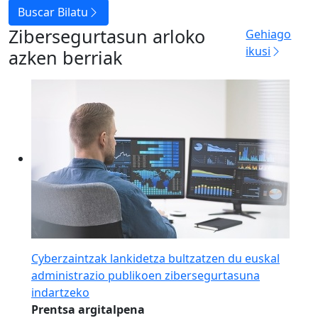
Buscar Bilatu
Zibersegurtasun arloko
Gehiago
ikusi
azken berriak
Cyberzaintzak lankidetza bultzatzen du euskal
administrazio publikoen zibersegurtasuna
indartzeko
Prentsa argitalpena