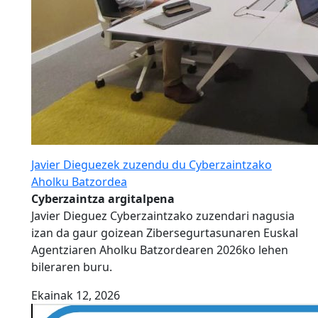
Javier Dieguezek zuzendu du Cyberzaintzako
Aholku Batzordea
Cyberzaintza argitalpena
Javier Dieguez Cyberzaintzako zuzendari nagusia
izan da gaur goizean Zibersegurtasunaren Euskal
Agentziaren Aholku Batzordearen 2026ko lehen
bileraren buru.
Ekainak 12, 2026