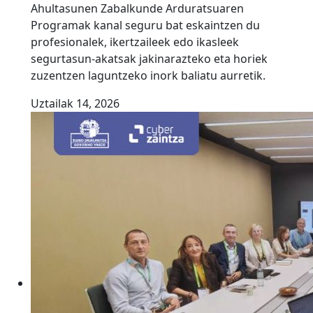
Ahultasunen Zabalkunde Arduratsuaren
Programak kanal seguru bat eskaintzen du
profesionalek, ikertzaileek edo ikasleek
segurtasun-akatsak jakinarazteko eta horiek
zuzentzen laguntzeko inork baliatu aurretik.
Uztailak 14, 2026