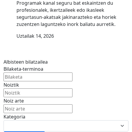
Programak kanal seguru bat eskaintzen du
profesionalek, ikertzaileek edo ikasleek
segurtasun-akatsak jakinarazteko eta horiek
zuzentzen laguntzeko inork baliatu aurretik.
Uztailak 14, 2026
Albisteen bilatzailea
Bilaketa-terminoa
Noiztik
Noiz arte
Kategoria