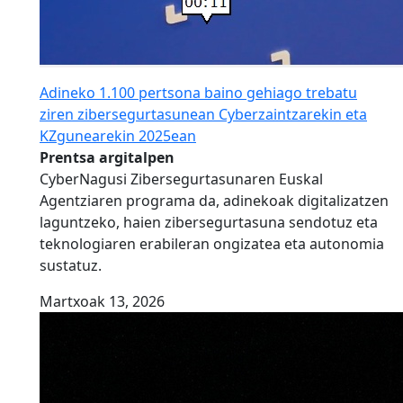
Adineko 1.100 pertsona baino gehiago trebatu
ziren zibersegurtasunean Cyberzaintzarekin eta
KZgunearekin 2025ean
Prentsa argitalpen
CyberNagusi Zibersegurtasunaren Euskal
Agentziaren programa da, adinekoak digitalizatzen
laguntzeko, haien zibersegurtasuna sendotuz eta
teknologiaren erabileran ongizatea eta autonomia
sustatuz.
Martxoak 13, 2026