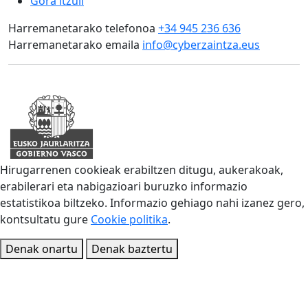
Gora itzuli
Harremanetarako telefonoa
+34 945 236 636
Harremanetarako emaila
info@cyberzaintza.eus
Hirugarrenen cookieak erabiltzen ditugu, aukerakoak,
erabilerari eta nabigazioari buruzko informazio
estatistikoa biltzeko. Informazio gehiago nahi izanez gero,
kontsultatu gure
Cookie politika
.
Denak onartu
Denak baztertu