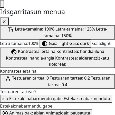
Irisgarritasun menua
Letra-tamaina: 100%
Letra-tamaina: 125%
Letra-
tamaina: 150%
Letra-tamaina:100%
Gaia: light
Gaia: dark
Gaia:light
Kontrastea: ertaina
Kontrastea: handia-iluna
Kontrastea: handia-argia
Kontrastea: alderantzizkatu
koloreak
Kontrastea:ertaina
Testuaren tartea: 0
Testuaren tartea: 0.2
Testuaren
tartea: 0.4
Testuaren tartea:0
Estekak: nabarmendu gabe
Estekak: nabarmenduta
Estekak:nabarmendu gabe
Animazioak: abian
Animazioak: pausatuta