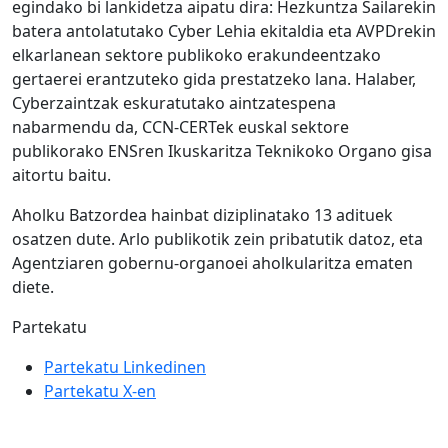
egindako bi lankidetza aipatu dira: Hezkuntza Sailarekin
batera antolatutako Cyber Lehia ekitaldia eta AVPDrekin
elkarlanean sektore publikoko erakundeentzako
gertaerei erantzuteko gida prestatzeko lana. Halaber,
Cyberzaintzak eskuratutako aintzatespena
nabarmendu da, CCN-CERTek euskal sektore
publikorako ENSren Ikuskaritza Teknikoko Organo gisa
aitortu baitu.
Aholku Batzordea hainbat diziplinatako 13 adituek
osatzen dute. Arlo publikotik zein pribatutik datoz, eta
Agentziaren gobernu-organoei aholkularitza ematen
diete.
Partekatu
Partekatu Linkedinen
Partekatu X-en