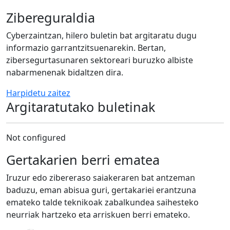
Zibereguraldia
Cyberzaintzan, hilero buletin bat argitaratu dugu
informazio garrantzitsuenarekin. Bertan,
zibersegurtasunaren sektoreari buruzko albiste
nabarmenenak bidaltzen dira.
Harpidetu zaitez
Argitaratutako buletinak
Not configured
Gertakarien berri ematea
Iruzur edo zibereraso saiakeraren bat antzeman
baduzu, eman abisua guri, gertakariei erantzuna
emateko talde teknikoak zabalkundea saihesteko
neurriak hartzeko eta arriskuen berri emateko.