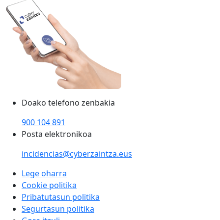
Doako telefono zenbakia
900 104 891
Posta elektronikoa
incidencias@cyberzaintza.eus
Lege oharra
Cookie politika
Pribatutasun politika
Segurtasun politika