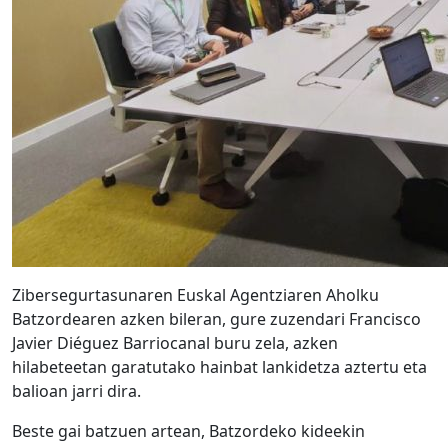
Zibersegurtasunaren Euskal Agentziaren Aholku
Batzordearen azken bileran, gure zuzendari Francisco
Javier Diéguez Barriocanal buru zela, azken
hilabeteetan garatutako hainbat lankidetza aztertu eta
balioan jarri dira.
Beste gai batzuen artean, Batzordeko kideekin