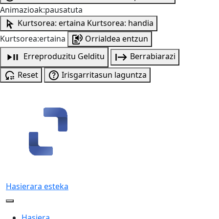
Animazioak:pausatuta
Kurtsorea: ertaina
Kurtsorea: handia
Kurtsorea:ertaina
Orrialdea entzun
Erreproduzitu
Gelditu
Berrabiarazi
Reset
Irisgarritasun laguntza
Hasierara esteka
Hasiera