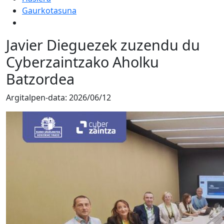
Gaurkotasuna
Javier Dieguezek zuzendu du
Cyberzaintzako Aholku
Batzordea
Argitalpen-data:
2026/06/12