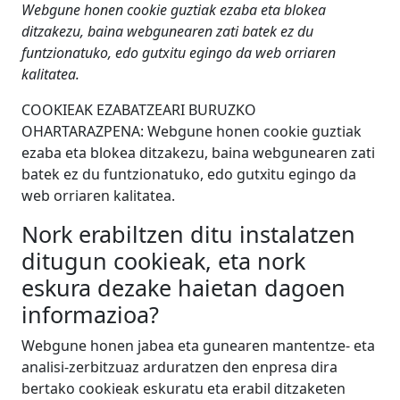
Webgune honen cookie guztiak ezaba eta blokea
ditzakezu, baina webgunearen zati batek ez du
funtzionatuko, edo gutxitu egingo da web orriaren
kalitatea.
COOKIEAK EZABATZEARI BURUZKO
OHARTARAZPENA: Webgune honen cookie guztiak
ezaba eta blokea ditzakezu, baina webgunearen zati
batek ez du funtzionatuko, edo gutxitu egingo da
web orriaren kalitatea.
Nork erabiltzen ditu instalatzen
ditugun cookieak, eta nork
eskura dezake haietan dagoen
informazioa?
Webgune honen jabea eta gunearen mantentze- eta
analisi-zerbitzuaz arduratzen den enpresa dira
bertako cookieak eskuratu eta erabil ditzaketen