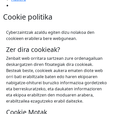
Cookie politika
Cyberzaintzak azaldu egiten dizu nolakoa den
cookieen erabilera bere webgunean.
Zer dira cookieak?
Zenbait web orritara sartzean zure ordenagailuan
deskargatzen diren fitxategiak dira cookieak.
Besteak beste, cookieek aukera ematen diote web
orri bati erabiltzaile baten edo haren ekipoaren
nabigatze-ohiturei buruzko informazioa gordetzeko
eta berreskuratzeko, eta daukaten informazioren
eta ekipoa erabiltzen den moduaren arabera,
erabiltzailea ezagutzeko erabil daitezke.
Cookie Motak