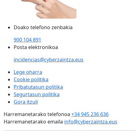
Doako telefono zenbakia
900 104 891
Posta elektronikoa
incidencias@cyberzaintza.eus
Lege oharra
Cookie politika
Pribatutasun politika
Segurtasun politika
Gora itzuli
Harremanetarako telefonoa
+34 945 236 636
Harremanetarako emaila
info@cyberzaintza.eus