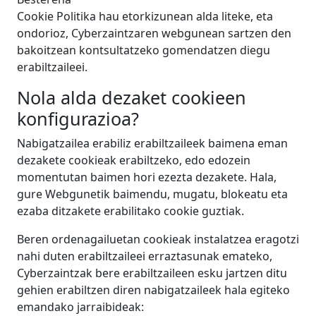
Cookie Politika hau etorkizunean alda liteke, eta
ondorioz, Cyberzaintzaren webgunean sartzen den
bakoitzean kontsultatzeko gomendatzen diegu
erabiltzaileei.
Nola alda dezaket cookieen
konfigurazioa?
Nabigatzailea erabiliz erabiltzaileek baimena eman
dezakete cookieak erabiltzeko, edo edozein
momentutan baimen hori ezezta dezakete. Hala,
gure Webgunetik baimendu, mugatu, blokeatu eta
ezaba ditzakete erabilitako cookie guztiak.
Beren ordenagailuetan cookieak instalatzea eragotzi
nahi duten erabiltzaileei erraztasunak emateko,
Cyberzaintzak bere erabiltzaileen esku jartzen ditu
gehien erabiltzen diren nabigatzaileek hala egiteko
emandako jarraibideak: