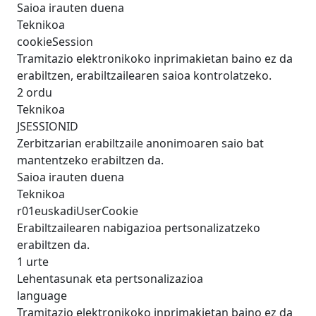
Saioa irauten duena
Teknikoa
cookieSession
Tramitazio elektronikoko inprimakietan baino ez da
erabiltzen, erabiltzailearen saioa kontrolatzeko.
2 ordu
Teknikoa
JSESSIONID
Zerbitzarian erabiltzaile anonimoaren saio bat
mantentzeko erabiltzen da.
Saioa irauten duena
Teknikoa
r01euskadiUserCookie
Erabiltzailearen nabigazioa pertsonalizatzeko
erabiltzen da.
1 urte
Lehentasunak eta pertsonalizazioa
language
Tramitazio elektronikoko inprimakietan baino ez da