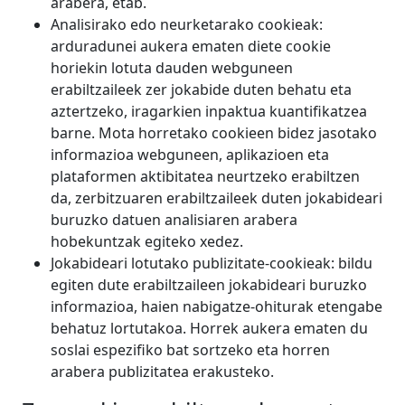
arabera, etab.
Analisirako edo neurketarako cookieak:
arduradunei aukera ematen diete cookie
horiekin lotuta dauden webguneen
erabiltzaileek zer jokabide duten behatu eta
aztertzeko, iragarkien inpaktua kuantifikatzea
barne. Mota horretako cookieen bidez jasotako
informazioa webguneen, aplikazioen eta
plataformen aktibitatea neurtzeko erabiltzen
da, zerbitzuaren erabiltzaileek duten jokabideari
buruzko datuen analisiaren arabera
hobekuntzak egiteko xedez.
Jokabideari lotutako publizitate-cookieak: bildu
egiten dute erabiltzaileen jokabideari buruzko
informazioa, haien nabigatze-ohiturak etengabe
behatuz lortutakoa. Horrek aukera ematen du
soslai espezifiko bat sortzeko eta horren
arabera publizitatea erakusteko.