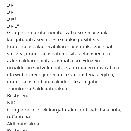
_ga
_gat
_gid
_ga_*
Google-ren bisita monitorizatzeko zerbitzuak
kargatu ditzakeen beste cookie posibleak
Erabiltzaile bakar erabiliaren identifikatzaile bat
sortzea, erabiltzaile baten bisitak eta lehen eta
azken aldiaren datak zenbatzeko. Edozein
orrialdetan sartzeko data eta ordua erregistratzea
eta webguneen joerei buruzko txostenak egitea,
erabiltzaile indibidualak identifikatu gabe.
Iraunkorra / aldi baterakoa
Besterena
NID
Google zerbitzuek kargatutako cookieak, hala nola,
reCaptcha.
Aldi baterakoa
Besterena