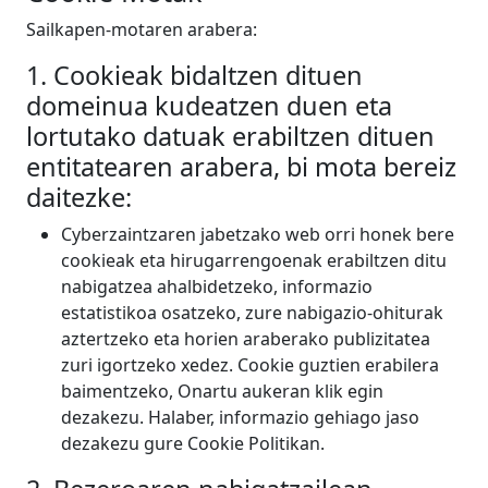
Sailkapen-motaren arabera:
1. Cookieak bidaltzen dituen
domeinua kudeatzen duen eta
lortutako datuak erabiltzen dituen
entitatearen arabera, bi mota bereiz
daitezke:
Cyberzaintzaren jabetzako web orri honek bere
cookieak eta hirugarrengoenak erabiltzen ditu
nabigatzea ahalbidetzeko, informazio
estatistikoa osatzeko, zure nabigazio-ohiturak
aztertzeko eta horien araberako publizitatea
zuri igortzeko xedez. Cookie guztien erabilera
baimentzeko, Onartu aukeran klik egin
dezakezu. Halaber, informazio gehiago jaso
dezakezu gure Cookie Politikan.