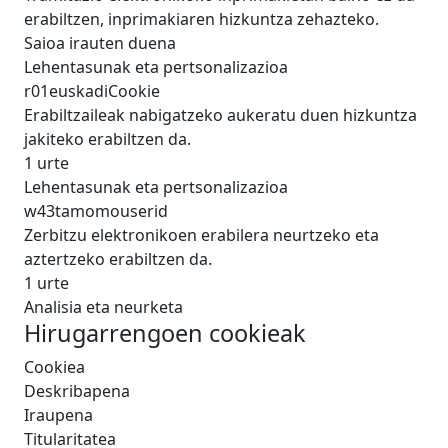
erabiltzen, inprimakiaren hizkuntza zehazteko.
Saioa irauten duena
Lehentasunak eta pertsonalizazioa
r01euskadiCookie
Erabiltzaileak nabigatzeko aukeratu duen hizkuntza
jakiteko erabiltzen da.
1 urte
Lehentasunak eta pertsonalizazioa
w43tamomouserid
Zerbitzu elektronikoen erabilera neurtzeko eta
aztertzeko erabiltzen da.
1 urte
Analisia eta neurketa
Hirugarrengoen cookieak
Cookiea
Deskribapena
Iraupena
Titularitatea