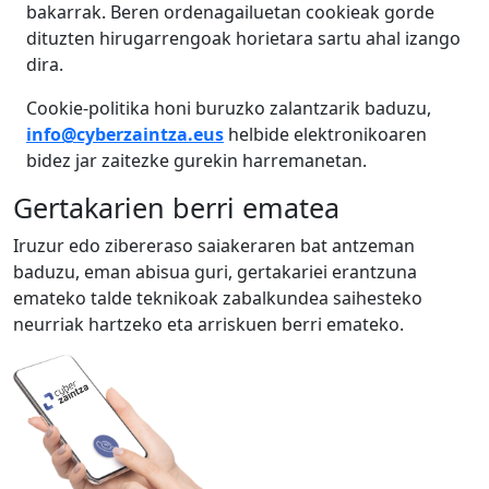
bakarrak. Beren ordenagailuetan cookieak gorde
dituzten hirugarrengoak horietara sartu ahal izango
dira.
Cookie-politika honi buruzko zalantzarik baduzu,
info@cyberzaintza.eus
helbide elektronikoaren
bidez jar zaitezke gurekin harremanetan.
Gertakarien berri ematea
Iruzur edo zibereraso saiakeraren bat antzeman
baduzu, eman abisua guri, gertakariei erantzuna
emateko talde teknikoak zabalkundea saihesteko
neurriak hartzeko eta arriskuen berri emateko.