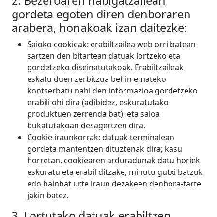
2. Bezeroaren nabigatzailean
gordeta egoten diren denboraren
arabera, honakoak izan daitezke:
Saioko cookieak: erabiltzailea web orri batean
sartzen den bitartean datuak lortzeko eta
gordetzeko diseinatutakoak. Erabiltzaileak
eskatu duen zerbitzua behin emateko
kontserbatu nahi den informazioa gordetzeko
erabili ohi dira (adibidez, eskuratutako
produktuen zerrenda bat), eta saioa
bukatutakoan desagertzen dira.
Cookie iraunkorrak: datuak terminalean
gordeta mantentzen dituztenak dira; kasu
horretan, cookiearen arduradunak datu horiek
eskuratu eta erabil ditzake, minutu gutxi batzuk
edo hainbat urte iraun dezakeen denbora-tarte
jakin batez.
3. Lortutako datuak erabiltzen