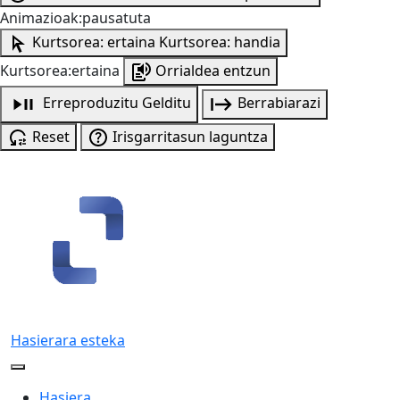
Animazioak:pausatuta
Kurtsorea: ertaina
Kurtsorea: handia
Kurtsorea:ertaina
Orrialdea entzun
Erreproduzitu
Gelditu
Berrabiarazi
Reset
Irisgarritasun laguntza
Hasierara esteka
Hasiera