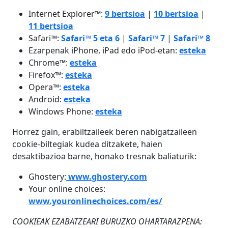
Internet Explorer™:
9 bertsioa
|
10 bertsioa
|
11 bertsioa
Safari™:
Safari™ 5 eta 6
|
Safari™ 7
|
Safari™ 8
Ezarpenak iPhone, iPad edo iPod-etan:
esteka
Chrome™:
esteka
Firefox™:
esteka
Opera™:
esteka
Android:
esteka
Windows Phone:
esteka
Horrez gain, erabiltzaileek beren nabigatzaileen
cookie-biltegiak kudea ditzakete, haien
desaktibazioa barne, honako tresnak baliaturik:
Ghostery:
www.ghostery.com
Your online choices:
www.youronlinechoices.com/es/
COOKIEAK EZABATZEARI BURUZKO OHARTARAZPENA: