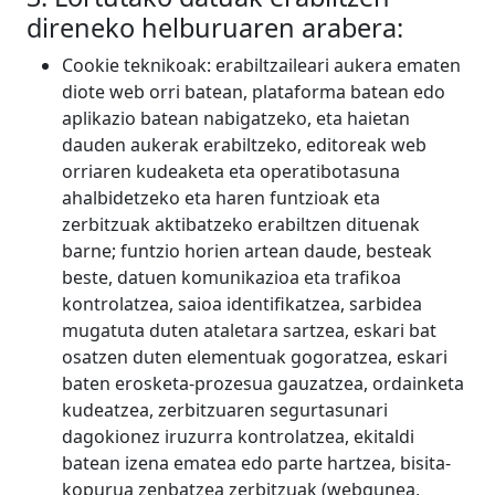
direneko helburuaren arabera:
Cookie teknikoak: erabiltzaileari aukera ematen
diote web orri batean, plataforma batean edo
aplikazio batean nabigatzeko, eta haietan
dauden aukerak erabiltzeko, editoreak web
orriaren kudeaketa eta operatibotasuna
ahalbidetzeko eta haren funtzioak eta
zerbitzuak aktibatzeko erabiltzen dituenak
barne; funtzio horien artean daude, besteak
beste, datuen komunikazioa eta trafikoa
kontrolatzea, saioa identifikatzea, sarbidea
mugatuta duten ataletara sartzea, eskari bat
osatzen duten elementuak gogoratzea, eskari
baten erosketa-prozesua gauzatzea, ordainketa
kudeatzea, zerbitzuaren segurtasunari
dagokionez iruzurra kontrolatzea, ekitaldi
batean izena ematea edo parte hartzea, bisita-
kopurua zenbatzea zerbitzuak (webgunea,