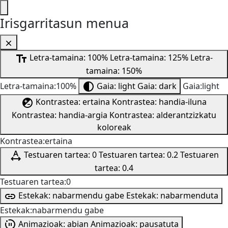
Irisgarritasun menua
Letra-tamaina: 100%
Letra-tamaina: 125%
Letra-
tamaina: 150%
Letra-tamaina:100%
Gaia: light
Gaia: dark
Gaia:light
Kontrastea: ertaina
Kontrastea: handia-iluna
Kontrastea: handia-argia
Kontrastea: alderantzizkatu
koloreak
Kontrastea:ertaina
Testuaren tartea: 0
Testuaren tartea: 0.2
Testuaren
tartea: 0.4
Testuaren tartea:0
Estekak: nabarmendu gabe
Estekak: nabarmenduta
Estekak:nabarmendu gabe
Animazioak: abian
Animazioak: pausatuta