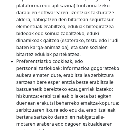
plataforma edo aplikazioa) funtzionatzeko
darabilen softwarearen lizentziak fakturatze
aldera, nabigatzen den bitartean segurtasun-
elementuak erabiltzea, edukiak biltegiratzea
bideoak edo soinua zabaltzeko, eduki
dinamikoak gaitzea (esaterako, testu edo irudi
baten karga-animazioa), eta sare sozialen
bitartez edukiak partekatzea.
Preferentziazko cookieak, edo
pertsonalizaziokoak: informazioa gogoratzeko
aukera ematen dute, erabiltzailea zerbitzura
sartzean bere esperientzia beste erabiltzaile
batzuenetik bereizteko ezaugarriak izateko:
hizkuntza; erabiltzaileak bilaketa bat egiten
duenean erakutsi beharreko emaitza-kopurua;
zerbitzuaren itxura edo edukia, erabiltzaileak
bertara sartzeko darabilen nabigatzaile-
motaren arabera edo dagoen eskualdearen