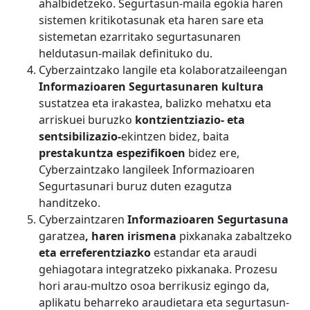
ahalbidetzeko. Segurtasun-maila egokia haren
sistemen kritikotasunak eta haren sare eta
sistemetan ezarritako segurtasunaren
heldutasun-mailak definituko du.
Cyberzaintzako langile eta kolaboratzaileengan
Informazioaren Segurtasunaren kultura
sustatzea eta irakastea, balizko mehatxu eta
arriskuei buruzko
kontzientziazio- eta
sentsibilizazio-
ekintzen bidez, baita
prestakuntza espezifikoen
bidez ere,
Cyberzaintzako langileek Informazioaren
Segurtasunari buruz duten ezagutza
handitzeko.
Cyberzaintzaren
Informazioaren Segurtasuna
garatzea
, haren irismena
pixkanaka zabaltzeko
eta erreferentziazko
estandar eta araudi
gehiagotara integratzeko pixkanaka. Prozesu
hori arau-multzo osoa berrikusiz egingo da,
aplikatu beharreko araudietara eta segurtasun-