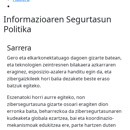
Informazioaren Segurtasun
Politika
Sarrera
Gero eta elkarkonektatuago dagoen gizarte batean,
eta teknologien zeintresnen bilakaera azkarraren
eraginez, esposizio-azalera handitu egin da, eta
zibergaizkileek hori balia dezakete beste eraso
batzuk egiteko.
Eszenatoki horri aurre egiteko, non
zibersegurtasuna gizarte osoari eragiten dion
erronka baita, beharrezkoa da zibersegurtasunaren
kudeaketa globala ezartzea, bai eta koordinazio-
mekanismoak edukitzea ere, parte hartzen duten