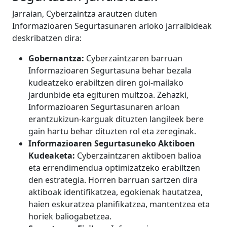
Jarraian, Cyberzaintza arautzen duten
Informazioaren Segurtasunaren arloko jarraibideak
deskribatzen dira:
Gobernantza:
Cyberzaintzaren barruan
Informazioaren Segurtasuna behar bezala
kudeatzeko erabiltzen diren goi-mailako
jardunbide eta egituren multzoa. Zehazki,
Informazioaren Segurtasunaren arloan
erantzukizun-karguak dituzten langileek bere
gain hartu behar dituzten rol eta zereginak.
Informazioaren Segurtasuneko Aktiboen
Kudeaketa:
Cyberzaintzaren aktiboen balioa
eta errendimendua optimizatzeko erabiltzen
den estrategia. Horren barruan sartzen dira
aktiboak identifikatzea, egokienak hautatzea,
haien eskuratzea planifikatzea, mantentzea eta
horiek baliogabetzea.