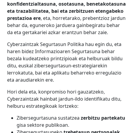
konfidentzialtasuna, osotasuna, benetakotasuna
eta trazabilitatea, bai eta zerbitzuen etengabeko
prestazioa ere
, eta, horretarako, prebentzioz jardun
behar da, eguneroko jarduera gainbegiratu behar
da eta gertakariei azkar erantzun behar zaie.
Cyberzaintzak Segurtasun Politika hau egin du, eta
haren bidez Informazioaren Segurtasuna behar
bezala kudeatzeko printzipioak eta helburuak bildu
ditu, euskal zibersegurtasun-estrategiarekin
lerrokatuta, bai eta aplikatu beharreko erregulazio
eta araudiarekin ere.
Hori dela eta, konpromiso hori gauzatzeko,
Cyberzaintzak hainbat jardun-ildo identifikatu ditu,
helburu estrategikoak lortzeko:
Zibersegurtasuna sustatzea
zerbitzu partekatu
gisa sektore publikoan.
Zibersegurtasuneko
trebetasun pertsonalak