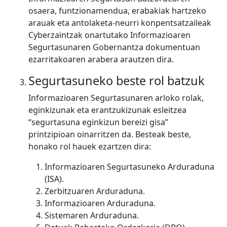
osaera, funtzionamendua, erabakiak hartzeko
arauak eta antolaketa-neurri konpentsatzaileak
Cyberzaintzak onartutako Informazioaren
Segurtasunaren Gobernantza dokumentuan
ezarritakoaren arabera arautzen dira.
Segurtasuneko beste rol batzuk
Informazioaren Segurtasunaren arloko rolak,
eginkizunak eta erantzukizunak esleitzea
“segurtasuna eginkizun bereizi gisa”
printzipioan oinarritzen da. Besteak beste,
honako rol hauek ezartzen dira:
Informazioaren Segurtasuneko Arduraduna
(ISA).
Zerbitzuaren Arduraduna.
Informazioaren Arduraduna.
Sistemaren Arduraduna.