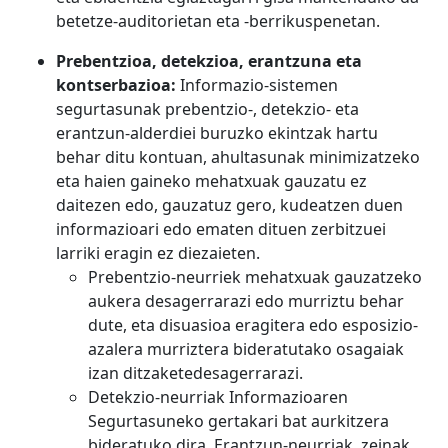
betetze-auditorietan eta -berrikuspenetan.
Prebentzioa, detekzioa, erantzuna eta
kontserbazioa:
Informazio-sistemen
segurtasunak prebentzio-, detekzio- eta
erantzun-alderdiei buruzko ekintzak hartu
behar ditu kontuan, ahultasunak minimizatzeko
eta haien gaineko mehatxuak gauzatu ez
daitezen edo, gauzatuz gero, kudeatzen duen
informazioari edo ematen dituen zerbitzuei
larriki eragin ez diezaieten.
Prebentzio-neurriek mehatxuak gauzatzeko
aukera desagerrarazi edo murriztu behar
dute, eta disuasioa eragitera edo esposizio-
azalera murriztera bideratutako osagaiak
izan ditzaketedesagerrarazi.
Detekzio-neurriak Informazioaren
Segurtasuneko gertakari bat aurkitzera
bideratuko dira. Erantzun-neurriak, zeinak