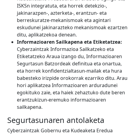
ISKSn integratuta, eta horrek detekzio-,
jakinarazpen-, azterketa-, erantzun- eta
berreskuratze-mekanismoak eta agintari
eskudunei jakinarazteko mekanismoak ezartzen
ditu, aplikatzekoa denean.
Informazioaren Sailkapena eta Etiketatzea:
Cyberzaintzak Informazioa Sailkatzeko eta
Etiketatzeko Araua izango du, Informazioaren
Segurtasun Batzordeak definitua eta onartua,
eta horrek konfidentzialtasun-mailak eta hura
babesteko irizpide orokorrak ezarriko ditu. Arau
hori aplikatzea Informazioaren arduradunei
egokituko zaie, eta haiek zehaztuko dute beren
erantzukizun-eremuko informazioaren
sailkapena.
Segurtasunaren antolaketa
Cyberzaintzak Gobernu eta Kudeaketa Eredua