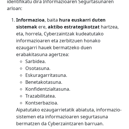
identifikatu dira Informazioaren Segurtasunaren
arloan:
Informazioa
, baita
hura euskarri duten
sistemak
ere,
aktibo estrategikotzat
hartzea,
eta, horrela, Cyberzaintzak kudeatutako
informazioaren eta zerbitzuen honako
ezaugarri hauek bermatzeko duen
erabakitasuna agertzea:
Sarbidea.
Osotasuna.
Eskuragarritasuna.
Benetakotasuna.
Konfidentzialtasuna.
Trazabilitatea.
Kontserbazioa.
Aipatutako ezaugarrietatik abiatuta, informazio-
sistemen eta informazioaren segurtasuna
bermatzen da Cyberzaintzaren barruan.