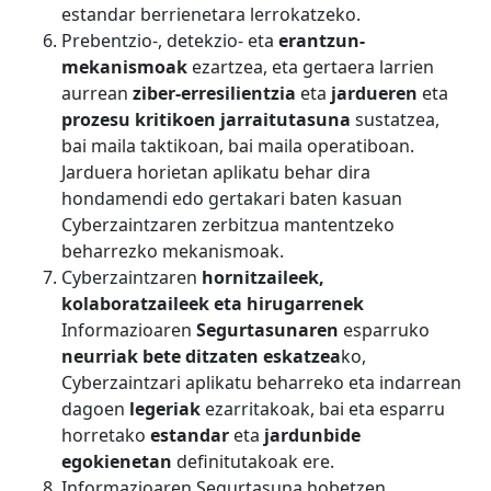
estandar berrienetara lerrokatzeko.
Prebentzio-, detekzio- eta
erantzun-
mekanismoak
ezartzea, eta gertaera larrien
aurrean
ziber-erresilientzia
eta
jardueren
eta
prozesu kritikoen jarraitutasuna
sustatzea,
bai maila taktikoan, bai maila operatiboan.
Jarduera horietan aplikatu behar dira
hondamendi edo gertakari baten kasuan
Cyberzaintzaren zerbitzua mantentzeko
beharrezko mekanismoak.
Cyberzaintzaren
hornitzaileek,
kolaboratzaileek eta hirugarrenek
Informazioaren
Segurtasunaren
esparruko
neurriak bete ditzaten
eskatzea
ko,
Cyberzaintzari aplikatu beharreko eta indarrean
dagoen
legeriak
ezarritakoak, bai eta esparru
horretako
estandar
eta
jardunbide
egokienetan
definitutakoak ere.
Informazioaren Segurtasuna hobetzen