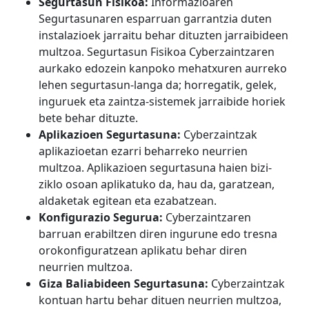
Segurtasun Fisikoa:
Informazioaren
Segurtasunaren esparruan garrantzia duten
instalazioek jarraitu behar dituzten jarraibideen
multzoa. Segurtasun Fisikoa Cyberzaintzaren
aurkako edozein kanpoko mehatxuren aurreko
lehen segurtasun-langa da; horregatik, gelek,
inguruek eta zaintza-sistemek jarraibide horiek
bete behar dituzte.
Aplikazioen Segurtasuna:
Cyberzaintzak
aplikazioetan ezarri beharreko neurrien
multzoa. Aplikazioen segurtasuna haien bizi-
ziklo osoan aplikatuko da, hau da, garatzean,
aldaketak egitean eta ezabatzean.
Konfigurazio Segurua:
Cyberzaintzaren
barruan erabiltzen diren ingurune edo tresna
orokonfiguratzean aplikatu behar diren
neurrien multzoa.
Giza Baliabideen Segurtasuna:
Cyberzaintzak
kontuan hartu behar dituen neurrien multzoa,