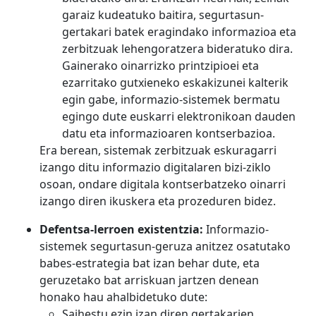
garaiz kudeatuko baitira, segurtasun-
gertakari batek eragindako informazioa eta
zerbitzuak lehengoratzera bideratuko dira.
Gainerako oinarrizko printzipioei eta
ezarritako gutxieneko eskakizunei kalterik
egin gabe, informazio-sistemek bermatu
egingo dute euskarri elektronikoan dauden
datu eta informazioaren kontserbazioa.
Era berean, sistemak zerbitzuak eskuragarri
izango ditu informazio digitalaren bizi-ziklo
osoan, ondare digitala kontserbatzeko oinarri
izango diren ikuskera eta prozeduren bidez.
Defentsa-lerroen existentzia:
Informazio-
sistemek segurtasun-geruza anitzez osatutako
babes-estrategia bat izan behar dute, eta
geruzetako bat arriskuan jartzen denean
honako hau ahalbidetuko dute:
Saihestu ezin izan diren gertakarien