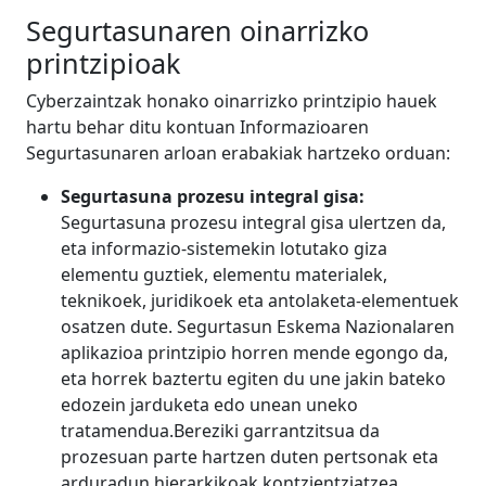
Segurtasunaren oinarrizko
printzipioak
Cyberzaintzak honako oinarrizko printzipio hauek
hartu behar ditu kontuan Informazioaren
Segurtasunaren arloan erabakiak hartzeko orduan:
Segurtasuna prozesu integral gisa:
Segurtasuna prozesu integral gisa ulertzen da,
eta informazio-sistemekin lotutako giza
elementu guztiek, elementu materialek,
teknikoek, juridikoek eta antolaketa-elementuek
osatzen dute. Segurtasun Eskema Nazionalaren
aplikazioa printzipio horren mende egongo da,
eta horrek baztertu egiten du une jakin bateko
edozein jarduketa edo unean uneko
tratamendua.Bereziki garrantzitsua da
prozesuan parte hartzen duten pertsonak eta
arduradun hierarkikoak kontzientziatzea, ,