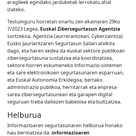
eragileek egindako jarduketak lerrokatu ahal
izateko.
Testuinguru horretan onartu zen ekainaren 29ko
7/2023 Legea,
Euskal Zibersegurtasun Agentzia
sortzekoa. Agentzia (aurrerantzean, Cyberzaintza)
Eusko Jaurlaritzaren Segurtasun Sailari atxikita
dago, eta haren xedea da euskal sektore publikoan
zibersegurtasuna sustatzea eta koordinatzea,
sektore horren eskumeneko informazio-sistemen
eta sare elektronikoen segurtasunaren esparruan,
eta Euskal Autonomia Erkidegoa, bertako
administrazio publikoa, herritarrak eta enpresa-
sarea zibersegurtasunean eta garapen digital
seguruan treba daitezen babestea eta bultzatzea.
Helburua
Informazioaren segurtasunaren helburua honako
hau bermatzea da:
informazioaren