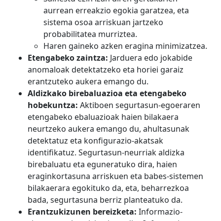
aurrean erreakzio egokia garatzea, eta
sistema osoa arriskuan jartzeko
probabilitatea murriztea.
Haren gaineko azken eragina minimizatzea.
Etengabeko zaintza:
Jarduera edo jokabide
anomaloak detektatzeko eta horiei garaiz
erantzuteko aukera emango du.
Aldizkako birebaluazioa eta etengabeko
hobekuntza:
Aktiboen segurtasun-egoeraren
etengabeko ebaluazioak haien bilakaera
neurtzeko aukera emango du, ahultasunak
detektatuz eta konfigurazio-akatsak
identifikatuz. Segurtasun-neurriak aldizka
birebaluatu eta eguneratuko dira, haien
eraginkortasuna arriskuen eta babes-sistemen
bilakaerara egokituko da, eta, beharrezkoa
bada, segurtasuna berriz planteatuko da.
Erantzukizunen bereizketa:
Informazio-