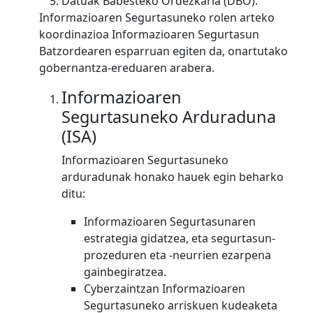
Datuak Babesteko Ordezkaria (DBO).
Informazioaren Segurtasuneko rolen arteko
koordinazioa Informazioaren Segurtasun
Batzordearen esparruan egiten da, onartutako
gobernantza-ereduaren arabera.
Informazioaren
Segurtasuneko Arduraduna
(ISA)
Informazioaren Segurtasuneko
arduradunak honako hauek egin beharko
ditu:
Informazioaren Segurtasunaren
estrategia gidatzea, eta segurtasun-
prozeduren eta -neurrien ezarpena
gainbegiratzea.
Cyberzaintzan Informazioaren
Segurtasuneko arriskuen kudeaketa