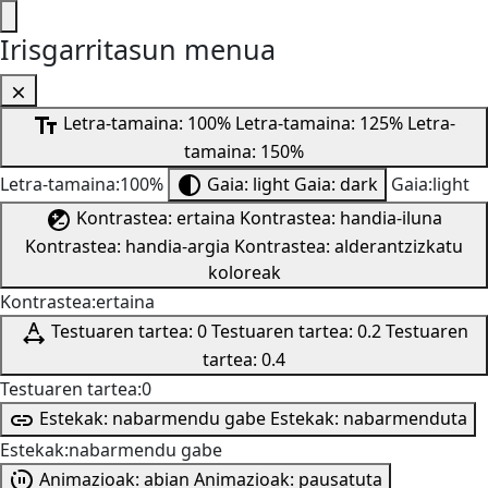
Irisgarritasun menua
Letra-tamaina: 100%
Letra-tamaina: 125%
Letra-
tamaina: 150%
Letra-tamaina:100%
Gaia: light
Gaia: dark
Gaia:light
Kontrastea: ertaina
Kontrastea: handia-iluna
Kontrastea: handia-argia
Kontrastea: alderantzizkatu
koloreak
Kontrastea:ertaina
Testuaren tartea: 0
Testuaren tartea: 0.2
Testuaren
tartea: 0.4
Testuaren tartea:0
Estekak: nabarmendu gabe
Estekak: nabarmenduta
Estekak:nabarmendu gabe
Animazioak: abian
Animazioak: pausatuta