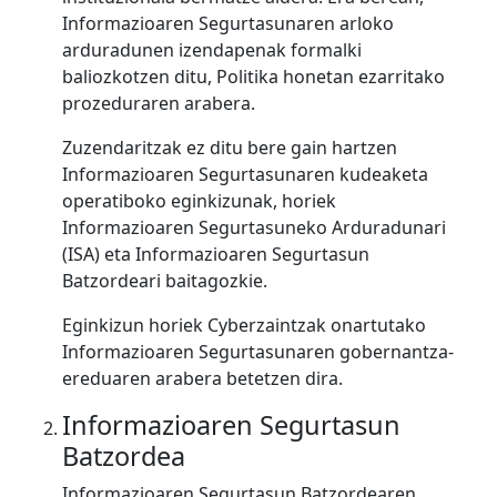
Informazioaren Segurtasunaren arloko
arduradunen izendapenak formalki
baliozkotzen ditu, Politika honetan ezarritako
prozeduraren arabera.
Zuzendaritzak ez ditu bere gain hartzen
Informazioaren Segurtasunaren kudeaketa
operatiboko eginkizunak, horiek
Informazioaren Segurtasuneko Arduradunari
(ISA) eta Informazioaren Segurtasun
Batzordeari baitagozkie.
Eginkizun horiek Cyberzaintzak onartutako
Informazioaren Segurtasunaren gobernantza-
ereduaren arabera betetzen dira.
Informazioaren Segurtasun
Batzordea
Informazioaren Segurtasun Batzordearen