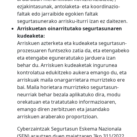
ezjakintasunak, antolaketa- eta koordinazio-
faltak edo jarraibide egokien faltak
segurtasunerako arrisku-iturri izan ez daitezen.
Arriskuetan oinarritutako segurtasunaren
kudeaketa:
Arriskuen azterketa eta kudeaketa segurtasun-
prozesuaren funtsezko zatia da, eta etengabeko
eta etengabe eguneratutako jarduera izan
behar du. Arriskuen kudeaketak ingurunea
kontrolatua edukitzeko aukera emango du, eta
arriskuak maila onargarrietara murrizteko ere
bai. Maila horietara murrizteko segurtasun-
neurriak behar bezala aplikatuko dira, modu
orekatuan eta tratatutako informazioaren,
emango diren zerbitzuen eta jasandako
arriskuen araberako proportzioan.
Cyberzaintzak Segurtasun Eskema Nazionala
(SEN) arautzen duen maiatzaren 3ko 311/2022