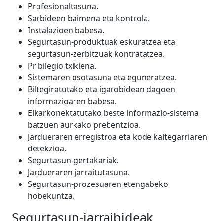
Profesionaltasuna.
Sarbideen baimena eta kontrola.
Instalazioen babesa.
Segurtasun-produktuak eskuratzea eta
segurtasun-zerbitzuak kontratatzea.
Pribilegio txikiena.
Sistemaren osotasuna eta eguneratzea.
Biltegiratutako eta igarobidean dagoen
informazioaren babesa.
Elkarkonektatutako beste informazio-sistema
batzuen aurkako prebentzioa.
Jardueraren erregistroa eta kode kaltegarriaren
detekzioa.
Segurtasun-gertakariak.
Jardueraren jarraitutasuna.
Segurtasun-prozesuaren etengabeko
hobekuntza.
Segurtasun-jarraibideak