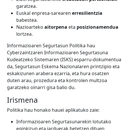
garatzea.
Euskal enpresa-sarearen
erresilientzia
babestea.
Nazioarteko
aitorpena
eta
posizionamendua
lortzea.
Informazioaren Segurtasun Politika hau
Cyberzaintzaren Informazioaren Segurtasuna
Kudeatzeko Sistemaren (ISKS) esparru-dokumentua
da, Segurtasun Eskema Nazionalaren printzipio eta
eskakizunen arabera ezarria, eta hura osatzen
duten arau, prozedura eta kontrolen multzoa
garatzeko oinarri gisa balio du.
Irismena
Politika hau honako hauei aplikatuko zaie:
Informazioaren Segurtasunarekin lotutako
eginkizun eta jarduerak betetzen dituen