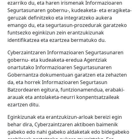
ezarriko du, eta haren irismenak Informazioaren
Segurtasunaren gobernu-, kudeaketa- eta eragiketa-
geruzak definitzeko eta integratzeko aukera
emango du, eta segurtasun-prozedurak garatzeko
funtsezko eginkizun zein erantzukizunak
identifikatzea eta ezartzea bermatuko du.
Cyberzaintzaren Informazioaren Segurtasunaren
gobernu- eta kudeaketa-eredua Agentziak
onartutako Informazioaren Segurtasunaren
Gobernantza dokumentuan garatzen eta zehazten
da, eta horrek Informazioaren Segurtasun
Batzordearen egitura, funtzionamendua, erabaki-
arauak eta antolaketa-neurri konpentsatzaileak
ezartzen ditu.
Eginkizunak eta erantzukizun-arloak bereizi egin
behar dira, Cyberzaintzaren aktiboen baimenik
gabeko edo nahi gabeko aldaketak edo bidegabeko