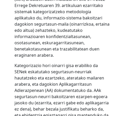
Errege Dekretuaren 39. artikuluan ezarritako
sistemak kategorizatzeko metodologia
aplikatuko du, informazio-sistema bakoitzari
dagokion segurtasun-maila (oinarrizkoa, ertaina
edo altua) zehazteko, kudeatutako
informazioaren konfidentzialtasunean,
osotasunean, eskuragarritasunean,
benetakotasunean eta trazabilitatean duen
eraginaren arabera.
Kategorizazio hori oinarri gisa erabiliko da
SENek eskatutako segurtasun-neurriak
hautatzeko eta ezartzeko, ateratako mailaren
arabera, eta dagokion Aplikagarritasun
Adierazpenean (AA) dokumentatuko da. AAk
segurtasun-neurri bakoitzaren ezarpen-egoera
jasoko du (ezarrita, ezarri gabe edo aplikagarria
ez dena), behar bezala justifikatu beharko da,
eta ebidentzia egiaztagarri gisa mantenduko da