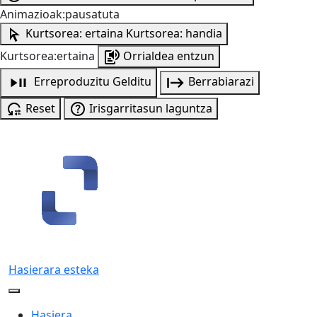
Animazioak:pausatuta
Kurtsorea: ertaina
Kurtsorea: handia
Kurtsorea:ertaina
Orrialdea entzun
Erreproduzitu
Gelditu
Berrabiarazi
Reset
Irisgarritasun laguntza
Hasierara esteka
Hasiera