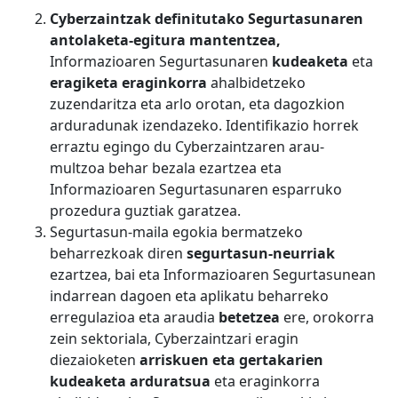
Cyberzaintzak definitutako Segurtasunaren
antolaketa-egitura mantentzea,
Informazioaren Segurtasunaren
kudeaketa
eta
eragiketa eraginkorra
ahalbidetzeko
zuzendaritza eta arlo orotan, eta dagozkion
arduradunak izendazeko. Identifikazio horrek
erraztu egingo du Cyberzaintzaren arau-
multzoa behar bezala ezartzea eta
Informazioaren Segurtasunaren esparruko
prozedura guztiak garatzea.
Segurtasun-maila egokia bermatzeko
beharrezkoak diren
segurtasun-neurriak
ezartzea, bai eta Informazioaren Segurtasunean
indarrean dagoen eta aplikatu beharreko
erregulazioa eta araudia
betetzea
ere, orokorra
zein sektoriala, Cyberzaintzari eragin
diezaioketen
arriskuen eta gertakarien
kudeaketa arduratsua
eta eraginkorra