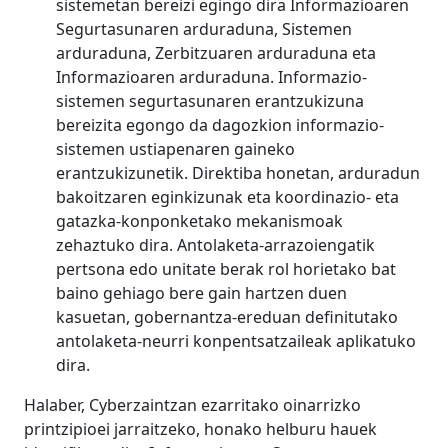
sistemetan bereizi egingo dira Informazioaren
Segurtasunaren arduraduna, Sistemen
arduraduna, Zerbitzuaren arduraduna eta
Informazioaren arduraduna. Informazio-
sistemen segurtasunaren erantzukizuna
bereizita egongo da dagozkion informazio-
sistemen ustiapenaren gaineko
erantzukizunetik. Direktiba honetan, arduradun
bakoitzaren eginkizunak eta koordinazio- eta
gatazka-konponketako mekanismoak
zehaztuko dira. Antolaketa-arrazoiengatik
pertsona edo unitate berak rol horietako bat
baino gehiago bere gain hartzen duen
kasuetan, gobernantza-ereduan definitutako
antolaketa-neurri konpentsatzaileak aplikatuko
dira.
Halaber, Cyberzaintzan ezarritako oinarrizko
printzipioei jarraitzeko, honako helburu hauek