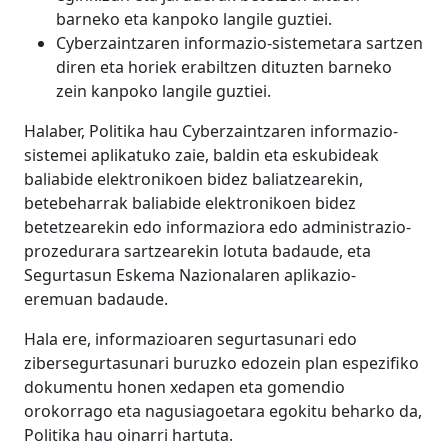
barneko eta kanpoko langile guztiei.
Cyberzaintzaren informazio-sistemetara sartzen
diren eta horiek erabiltzen dituzten barneko
zein kanpoko langile guztiei.
Halaber, Politika hau Cyberzaintzaren informazio-
sistemei aplikatuko zaie, baldin eta eskubideak
baliabide elektronikoen bidez baliatzearekin,
betebeharrak baliabide elektronikoen bidez
betetzearekin edo informaziora edo administrazio-
prozedurara sartzearekin lotuta badaude, eta
Segurtasun Eskema Nazionalaren aplikazio-
eremuan badaude.
Hala ere, informazioaren segurtasunari edo
zibersegurtasunari buruzko edozein plan espezifiko
dokumentu honen xedapen eta gomendio
orokorrago eta nagusiagoetara egokitu beharko da,
Politika hau oinarri hartuta.