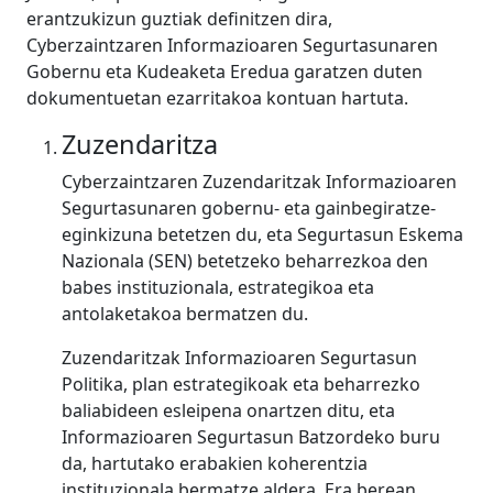
erantzukizun guztiak definitzen dira,
Cyberzaintzaren Informazioaren Segurtasunaren
Gobernu eta Kudeaketa Eredua garatzen duten
dokumentuetan ezarritakoa kontuan hartuta.
Zuzendaritza
Cyberzaintzaren Zuzendaritzak Informazioaren
Segurtasunaren gobernu- eta gainbegiratze-
eginkizuna betetzen du, eta Segurtasun Eskema
Nazionala (SEN) betetzeko beharrezkoa den
babes instituzionala, estrategikoa eta
antolaketakoa bermatzen du.
Zuzendaritzak Informazioaren Segurtasun
Politika, plan estrategikoak eta beharrezko
baliabideen esleipena onartzen ditu, eta
Informazioaren Segurtasun Batzordeko buru
da, hartutako erabakien koherentzia
instituzionala bermatze aldera. Era berean,