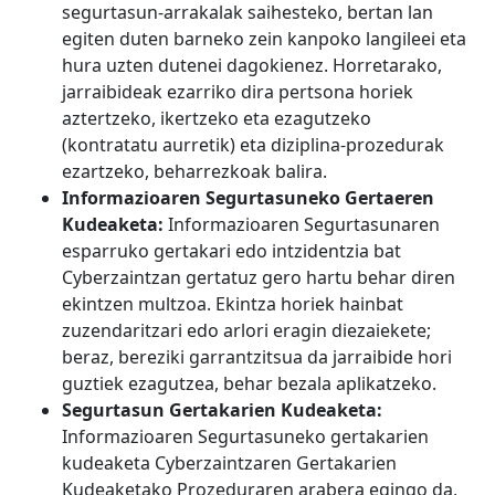
segurtasun-arrakalak saihesteko, bertan lan
egiten duten barneko zein kanpoko langileei eta
hura uzten dutenei dagokienez. Horretarako,
jarraibideak ezarriko dira pertsona horiek
aztertzeko, ikertzeko eta ezagutzeko
(kontratatu aurretik) eta diziplina-prozedurak
ezartzeko, beharrezkoak balira.
Informazioaren Segurtasuneko Gertaeren
Kudeaketa:
Informazioaren Segurtasunaren
esparruko gertakari edo intzidentzia bat
Cyberzaintzan gertatuz gero hartu behar diren
ekintzen multzoa. Ekintza horiek hainbat
zuzendaritzari edo arlori eragin diezaiekete;
beraz, bereziki garrantzitsua da jarraibide hori
guztiek ezagutzea, behar bezala aplikatzeko.
Segurtasun Gertakarien Kudeaketa:
Informazioaren Segurtasuneko gertakarien
kudeaketa Cyberzaintzaren Gertakarien
Kudeaketako Prozeduraren arabera egingo da,