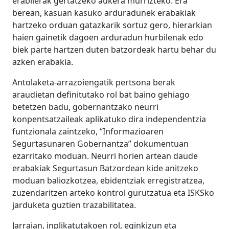
erabilerak gertatzeko aukera murrizteko. Era
berean, kasuan kasuko arduradunek erabakiak
hartzeko orduan gatazkarik sortuz gero, hierarkian
haien gainetik dagoen arduradun hurbilenak edo
biek parte hartzen duten batzordeak hartu behar du
azken erabakia.
Antolaketa-arrazoiengatik pertsona berak
araudietan definitutako rol bat baino gehiago
betetzen badu, gobernantzako neurri
konpentsatzaileak aplikatuko dira independentzia
funtzionala zaintzeko, “Informazioaren
Segurtasunaren Gobernantza” dokumentuan
ezarritako moduan. Neurri horien artean daude
erabakiak Segurtasun Batzordean kide anitzeko
moduan baliozkotzea, ebidentziak erregistratzea,
zuzendaritzen arteko kontrol gurutzatua eta ISKSko
jarduketa guztien trazabilitatea.
Jarraian, inplikatutakoen rol, eginkizun eta