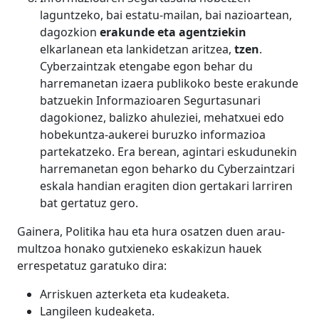
laguntzeko, bai estatu-mailan, bai nazioartean,
dagozkion
erakunde eta agentziekin
elkarlanean eta lankidetzan aritzea,
tzen
.
Cyberzaintzak etengabe egon behar du
harremanetan izaera publikoko beste erakunde
batzuekin Informazioaren Segurtasunari
dagokionez, balizko ahuleziei, mehatxuei edo
hobekuntza-aukerei buruzko informazioa
partekatzeko. Era berean, agintari eskudunekin
harremanetan egon beharko du Cyberzaintzari
eskala handian eragiten dion gertakari larriren
bat gertatuz gero.
Gainera, Politika hau eta hura osatzen duen arau-
multzoa honako gutxieneko eskakizun hauek
errespetatuz garatuko dira:
Arriskuen azterketa eta kudeaketa.
Langileen kudeaketa.