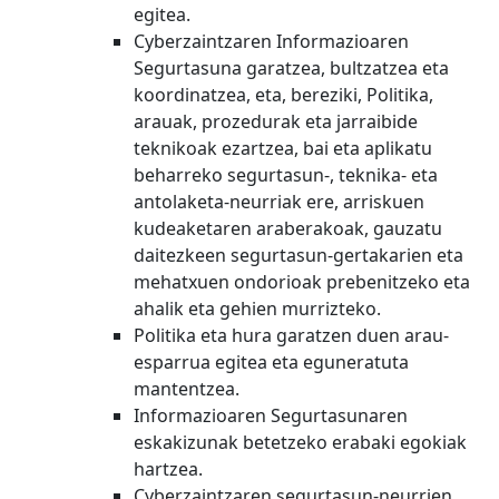
egitea.
Cyberzaintzaren Informazioaren
Segurtasuna garatzea, bultzatzea eta
koordinatzea, eta, bereziki, Politika,
arauak, prozedurak eta jarraibide
teknikoak ezartzea, bai eta aplikatu
beharreko segurtasun-, teknika- eta
antolaketa-neurriak ere, arriskuen
kudeaketaren araberakoak, gauzatu
daitezkeen segurtasun-gertakarien eta
mehatxuen ondorioak prebenitzeko eta
ahalik eta gehien murrizteko.
Politika eta hura garatzen duen arau-
esparrua egitea eta eguneratuta
mantentzea.
Informazioaren Segurtasunaren
eskakizunak betetzeko erabaki egokiak
hartzea.
Cyberzaintzaren segurtasun-neurrien