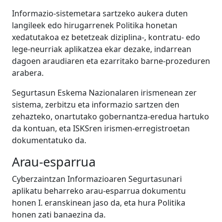
Informazio-sistemetara sartzeko aukera duten
langileek edo hirugarrenek Politika honetan
xedatutakoa ez betetzeak diziplina-, kontratu- edo
lege-neurriak aplikatzea ekar dezake, indarrean
dagoen araudiaren eta ezarritako barne-prozeduren
arabera.
Segurtasun Eskema Nazionalaren irismenean zer
sistema, zerbitzu eta informazio sartzen den
zehazteko, onartutako gobernantza-eredua hartuko
da kontuan, eta ISKSren irismen-erregistroetan
dokumentatuko da.
Arau-esparrua
Cyberzaintzan Informazioaren Segurtasunari
aplikatu beharreko arau-esparrua dokumentu
honen I. eranskinean jaso da, eta hura Politika
honen zati banaezina da.