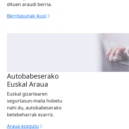
dituen araudi berria.
Berritasunak ikusi
Autobabeserako
Euskal Araua
Euskal gizartearen
segurtasun-maila hobetu
nahi du, autobabeserako
betebeharrak ezarriz.
Araua ezagutu