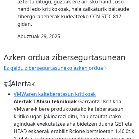
aztertu ditugu, guztiak ere arrisku handi, oso
handi edo kritikokoak, hala sailkaturik baitaude
zibergorabeherak kudeatzeko CCN-STIC 817
gidan.
Abuztuak 29, 2025
Azken ordua zibersegurtasunean
Ez galdu zibersegurtasuneko azken
ordua
Alertak
VMWaren kalteberatasun kritikoak
Alertak I Abisu teknikoak
Garrantzi: Kritikoa
VMware-k bere produktuetako kalteberatasun
kritiko ugari jakinarazi ditu, hau ezautatutako
aginduak exekutatzea ahalbidetzen duena GET eta
HEAD eskaerak erabiliz Rclone bertsioetan 1.46.0tik
1.74.3ra, sistema konprometitzen du prozesuaren