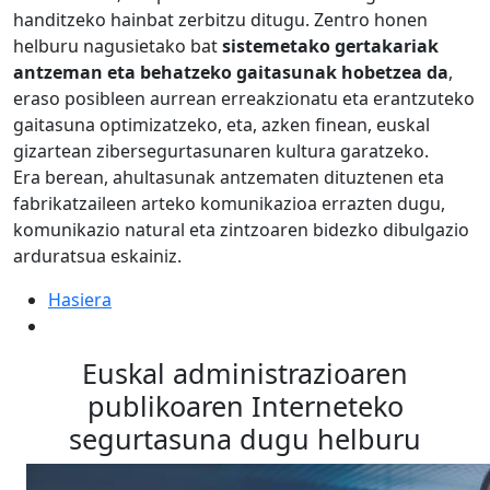
handitzeko hainbat zerbitzu ditugu. Zentro honen
helburu nagusietako bat
sistemetako gertakariak
antzeman eta behatzeko gaitasunak hobetzea da
,
eraso posibleen aurrean erreakzionatu eta erantzuteko
gaitasuna optimizatzeko, eta, azken finean, euskal
gizartean zibersegurtasunaren kultura garatzeko.
Era berean, ahultasunak antzematen dituztenen eta
fabrikatzaileen arteko komunikazioa errazten dugu,
komunikazio natural eta zintzoaren bidezko dibulgazio
arduratsua eskainiz.
Hasiera
Euskal administrazioaren
publikoaren Interneteko
segurtasuna dugu helburu