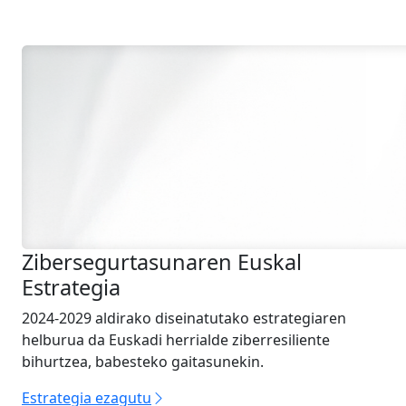
Zibersegurtasunaren Euskal
Estrategia
2024-2029 aldirako diseinatutako estrategiaren
helburua da Euskadi herrialde ziberresiliente
bihurtzea, babesteko gaitasunekin.
Estrategia ezagutu