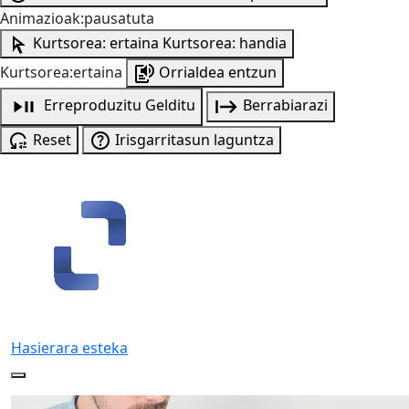
Animazioak:pausatuta
Kurtsorea: ertaina
Kurtsorea: handia
Kurtsorea:ertaina
Orrialdea entzun
Erreproduzitu
Gelditu
Berrabiarazi
Reset
Irisgarritasun laguntza
Hasierara esteka