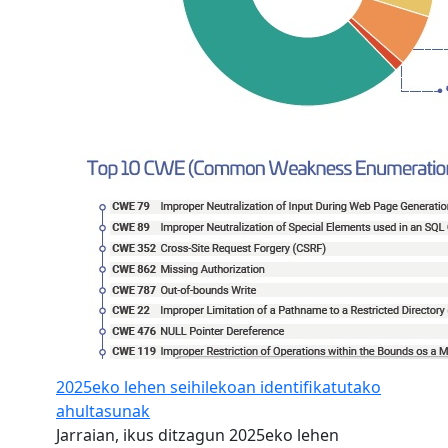
2025eko lehen seihilekoan identifikatutako
ahultasunak
Jarraian, ikus ditzagun 2025eko lehen