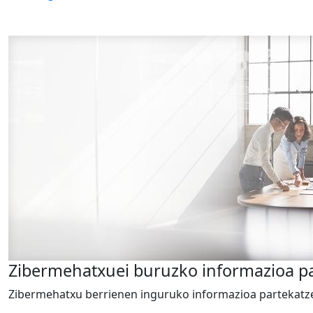
Zibermehatxuei buruzko informazioa p
Zibermehatxu berrienen inguruko informazioa partekatz