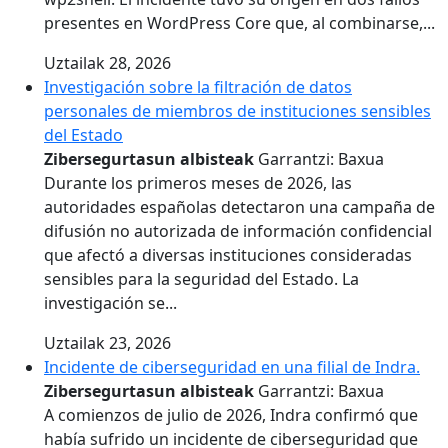
presentes en WordPress Core que, al combinarse,...
Uztailak 28, 2026
Investigación sobre la filtración de datos
personales de miembros de instituciones sensibles
del Estado
Zibersegurtasun albisteak
Garrantzi: Baxua
Durante los primeros meses de 2026, las
autoridades españolas detectaron una campaña de
difusión no autorizada de información confidencial
que afectó a diversas instituciones consideradas
sensibles para la seguridad del Estado. La
investigación se...
Uztailak 23, 2026
Incidente de ciberseguridad en una filial de Indra.
Zibersegurtasun albisteak
Garrantzi: Baxua
A comienzos de julio de 2026, Indra confirmó que
había sufrido un incidente de ciberseguridad que