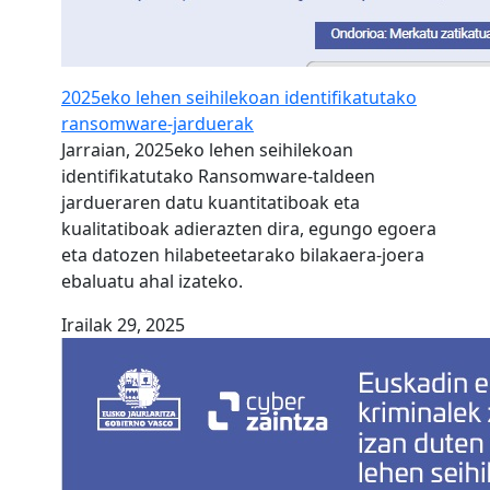
2025eko lehen seihilekoan identifikatutako
ransomware-jarduerak
Jarraian, 2025eko lehen seihilekoan
identifikatutako Ransomware-taldeen
jardueraren datu kuantitatiboak eta
kualitatiboak adierazten dira, egungo egoera
eta datozen hilabeteetarako bilakaera-joera
ebaluatu ahal izateko.
Irailak 29, 2025