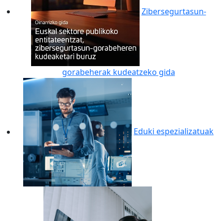
Zibersegurtasun-
gorabeherak kudeatzeko gida
Eduki espezializatuak