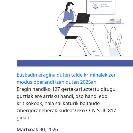
Euskadin eragina duten talde kriminalek zer
modus operandi izan duten 2025an
Eragin handiko 127 gertakari aztertu ditugu,
guztiak ere arrisku handi, oso handi edo
kritikokoak, hala sailkaturik baitaude
zibergorabeherak kudeatzeko CCN-STIC 817
gidan.
Martxoak 30, 2026