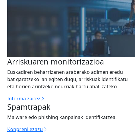
Arriskuaren monitorizazioa
Euskadiren beharrizanen araberako adimen eredu
bat garatzeko lan egiten dugu, arriskuak identifikatu
eta horien arintzeko neurriak hartu ahal izateko.
Informa zaitez
Spamtrapak
Malware edo phishing kanpainak identifikatzea.
Konpreni ezazu