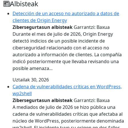
Albisteak
Detección de un acceso no autorizado a datos de
clientes de Origin Energy
Zibersegurtasun albisteak
Garrantzi: Baxua
Durante el mes de julio de 2026, Origin Energy
detectó indicios de un posible incidente de
ciberseguridad relacionado con el acceso no
autorizado a información de clientes. La compañía
indicó posteriormente que llevaba revisando una
posible amenaza...
Uztailak 30, 2026
Cadena de vulnerabilidades críticas en WordPress,
wp2shell
Zibersegurtasun albisteak
Garrantzi: Baxua
A mediados de julio de 2026 se hizo pública una
cadena de vulnerabilidades críticas que afectaba al
núcleo de WordPress, posteriormente denominada
wp2shell. El incidente tuvo su origen en dos fallos