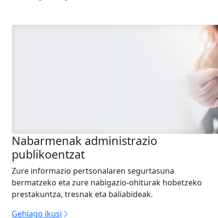
Nabarmenak administrazio
publikoentzat
Zure informazio pertsonalaren segurtasuna
bermatzeko eta zure nabigazio-ohiturak hobetzeko
prestakuntza, tresnak eta baliabideak.
Gehiago ikusi