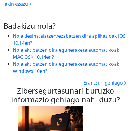
Jakin ezazu
Badakizu nola?
Nola desinstalatzen/ezabatzen dira aplikazioak iOS
10.14en?
Nola aktibatzen dira eguneraketa automatikoak
MAC OSX 10.14en?
Nola aktibatzen dira eguneraketa automatikoak
Windows 10en?
Erantzun gehiago
Zibersegurtasunari buruzko
informazio gehiago nahi duzu?