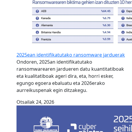
2025ean identifikatutako ransomware jarduerak
Ondoren, 2025an identifikatutako
ransomwarearen jardueren datu kuantitatiboak
eta kualitatiboak ageri dira, eta, horri esker,
egungo egoera ebaluatu eta 2026erako
aurreikuspenak egin ditzakegu.
Otsailak 24, 2026