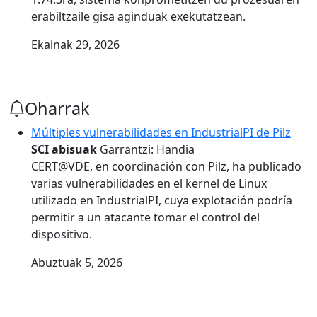
erabiltzaile gisa aginduak exekutatzean.
Ekainak 29, 2026
Oharrak
Múltiples vulnerabilidades en IndustrialPI de Pilz
SCI abisuak
Garrantzi: Handia
CERT@VDE, en coordinación con Pilz, ha publicado
varias vulnerabilidades en el kernel de Linux
utilizado en IndustrialPI, cuya explotación podría
permitir a un atacante tomar el control del
dispositivo.
Abuztuak 5, 2026