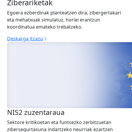
Ziberariketak
Egoera ezberdinak planteatzen dira, zibergertakari
eta mehatxuak simulatuz, horiei erantzun
koordinatua emateko trebatzeko.
Deskarga itzazu
NIS2 zuzentaraua
Sektore kritikoetan eta funtsezko zerbitzuetan
zibersegurtasuna indartzeko neurriak ezartzen