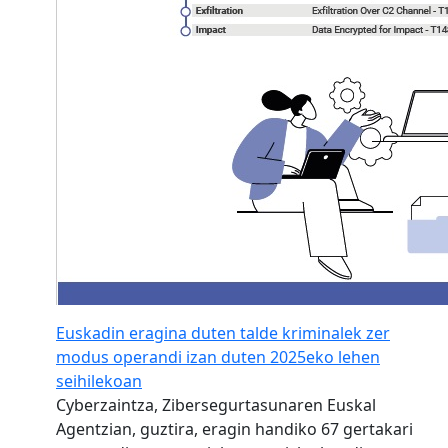
Euskadin eragina duten talde kriminalek zer
modus operandi izan duten 2025eko lehen
seihilekoan
Cyberzaintza, Zibersegurtasunaren Euskal
Agentzian, guztira, eragin handiko 67 gertakari