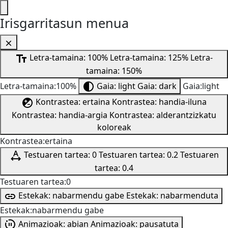
Irisgarritasun menua
Letra-tamaina: 100%
Letra-tamaina: 125%
Letra-
tamaina: 150%
Letra-tamaina:100%
Gaia: light
Gaia: dark
Gaia:light
Kontrastea: ertaina
Kontrastea: handia-iluna
Kontrastea: handia-argia
Kontrastea: alderantzizkatu
koloreak
Kontrastea:ertaina
Testuaren tartea: 0
Testuaren tartea: 0.2
Testuaren
tartea: 0.4
Testuaren tartea:0
Estekak: nabarmendu gabe
Estekak: nabarmenduta
Estekak:nabarmendu gabe
Animazioak: abian
Animazioak: pausatuta