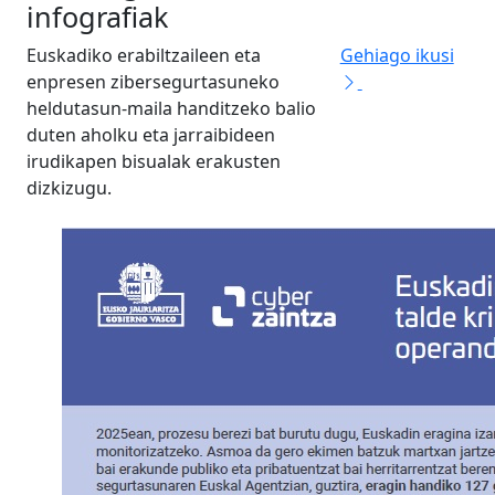
infografiak
Euskadiko erabiltzaileen eta
Gehiago ikusi
enpresen zibersegurtasuneko
heldutasun-maila handitzeko balio
duten aholku eta jarraibideen
irudikapen bisualak erakusten
dizkizugu.