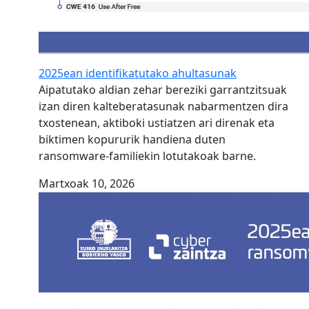
2025ean identifikatutako ahultasunak
Aipatutako aldian zehar bereziki garrantzitsuak
izan diren kalteberatasunak nabarmentzen dira
txostenean, aktiboki ustiatzen ari direnak eta
biktimen kopururik handiena duten
ransomware-familiekin lotutakoak barne.
Martxoak 10, 2026