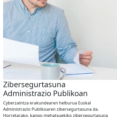
Zibersegurtasuna
Administrazio Publikoan
Cyberzaintza erakundearen helburua Euskal
Administrazio Publikoaren zibersegurtasuna da.
Horretarako, kanpo mehatxuekiko zibersegurtasuna