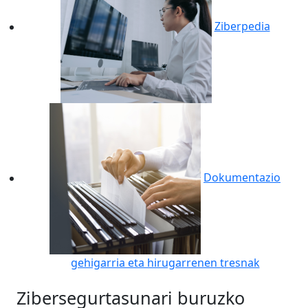
Ziberpedia
Dokumentazio
gehigarria eta hirugarrenen tresnak
Zibersegurtasunari buruzko