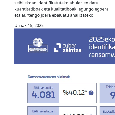
seihilekoan identifikatutako ahulezien datu
kuantitatiboak eta kualitatiboak, egungo egoera
eta aurtengo joera ebaluatu ahal izateko.
Urriak 15, 2025