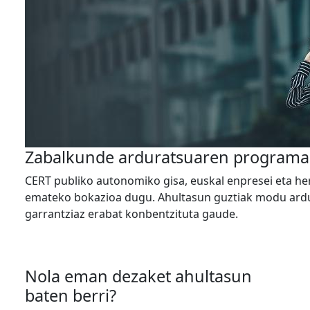
Zabalkunde arduratsuaren programa
CERT publiko autonomiko gisa, euskal enpresei eta her
emateko bokazioa dugu. Ahultasun guztiak modu ard
garrantziaz erabat konbentzituta gaude.
Nola eman dezaket ahultasun
baten berri?