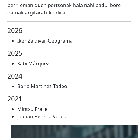
berri eman duen pertsonak hala nahi badu, bere
datuak argitaratuko dira.
2026
Iker Zaldivar-Geograma
2025
Xabi Márquez
2024
Borja Martinez Tadeo
2021
Mintxu Fraile
Juanan Pereira Varela