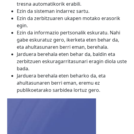
tresna automatikorik erabili.
Ezin da sisteman indarrez sartu.
Ezin da zerbitzuaren ukapen motako erasorik
egin.
Ezin da informazio pertsonalik eskuratu. Nahi
gabe eskuratuz gero, ikerketa eten behar da,
eta ahultasunaren berri eman, berehala.
Jarduera berehala eten behar da, baldin eta
zerbitzuen eskuragarritasunari eragin diola uste
bada.
Jarduera berehala eten beharko da, eta
ahultasunaren berri eman, eremu ez
publikoetarako sarbidea lortuz gero.