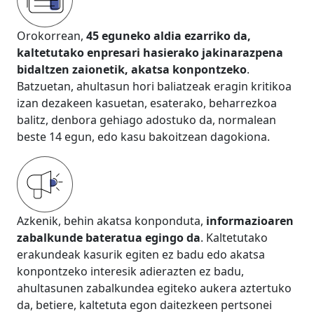
Orokorrean,
45 eguneko aldia ezarriko da,
kaltetutako enpresari hasierako jakinarazpena
bidaltzen zaionetik, akatsa konpontzeko
.
Batzuetan, ahultasun hori baliatzeak eragin kritikoa
izan dezakeen kasuetan, esaterako, beharrezkoa
balitz, denbora gehiago adostuko da, normalean
beste 14 egun, edo kasu bakoitzean dagokiona.
Azkenik, behin akatsa konponduta,
informazioaren
zabalkunde bateratua egingo da
. Kaltetutako
erakundeak kasurik egiten ez badu edo akatsa
konpontzeko interesik adierazten ez badu,
ahultasunen zabalkundea egiteko aukera aztertuko
da, betiere, kaltetuta egon daitezkeen pertsonei