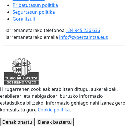
Pribatutasun politika
Segurtasun politika
Gora itzuli
Harremanetarako telefonoa
+34 945 236 636
Harremanetarako emaila
info@cyberzaintza.eus
Hirugarrenen cookieak erabiltzen ditugu, aukerakoak,
erabilerari eta nabigazioari buruzko informazio
estatistikoa biltzeko. Informazio gehiago nahi izanez gero,
kontsultatu gure
Cookie politika
.
Denak onartu
Denak baztertu