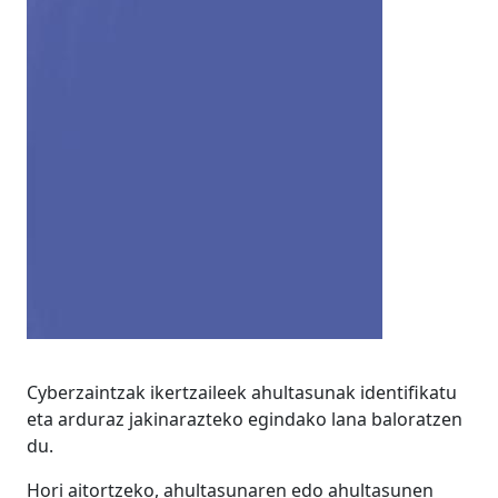
Eskerrak
Cyberzaintzak ikertzaileek ahultasunak identifikatu
eta arduraz jakinarazteko egindako lana baloratzen
du.
Hori aitortzeko, ahultasunaren edo ahultasunen