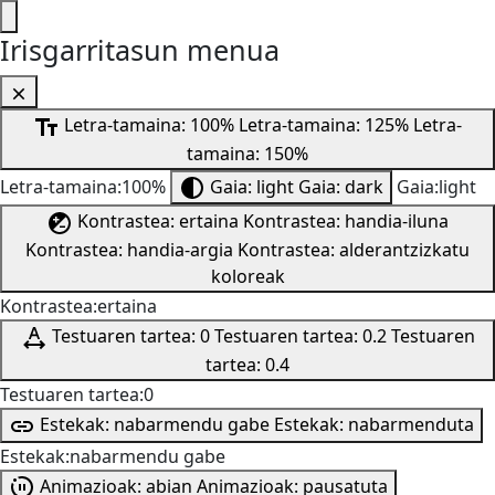
Irisgarritasun menua
Letra-tamaina: 100%
Letra-tamaina: 125%
Letra-
tamaina: 150%
Letra-tamaina:100%
Gaia: light
Gaia: dark
Gaia:light
Kontrastea: ertaina
Kontrastea: handia-iluna
Kontrastea: handia-argia
Kontrastea: alderantzizkatu
koloreak
Kontrastea:ertaina
Testuaren tartea: 0
Testuaren tartea: 0.2
Testuaren
tartea: 0.4
Testuaren tartea:0
Estekak: nabarmendu gabe
Estekak: nabarmenduta
Estekak:nabarmendu gabe
Animazioak: abian
Animazioak: pausatuta