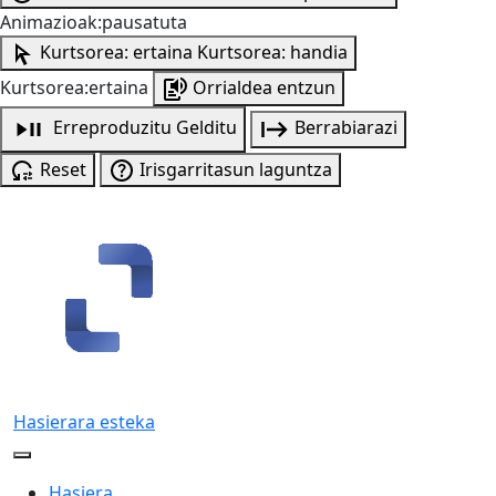
Animazioak:pausatuta
Kurtsorea: ertaina
Kurtsorea: handia
Kurtsorea:ertaina
Orrialdea entzun
Erreproduzitu
Gelditu
Berrabiarazi
Reset
Irisgarritasun laguntza
Hasierara esteka
Hasiera