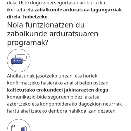
dela. Uste dugu zibersegurtasunari buruzko
ikerketa eta
zabalkunde arduratsua lagungarriak
direla, hobetzeko
.
Nola funtzionatzen du
zabalkunde arduratsuaren
programak?
Ahultasunak jasotzeko unean, eta horiek
konfirmatzeko hasierako analisi baten ostean,
kaltetutako erakundeei jakinarazten diegu
komunikazio-bide seguruen bidez, akatsa
aztertzeko eta konponbiderako dagozkion neurriak
hartu ahal izateko denbora nahikoa izan dezaten.