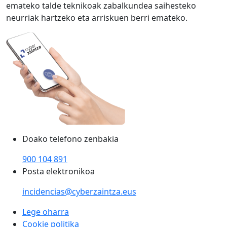
emateko talde teknikoak zabalkundea saihesteko
neurriak hartzeko eta arriskuen berri emateko.
Doako telefono zenbakia
900 104 891
Posta elektronikoa
incidencias@cyberzaintza.eus
Lege oharra
Cookie politika