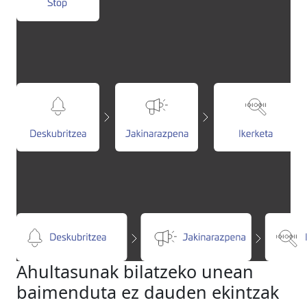
Ahultasunak bilatzeko unean
baimenduta ez dauden ekintzak