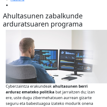
Ahultasunen zabalkunde
arduratsuaren programa
Cyberzaintza erakundeak
ahultasunen berri
arduraz emateko politika
bat jarraitzen du; izan
ere, uste dugu zibermehatxuen aurrean gizarte
seguru eta babestuagoa izateko modurik onena