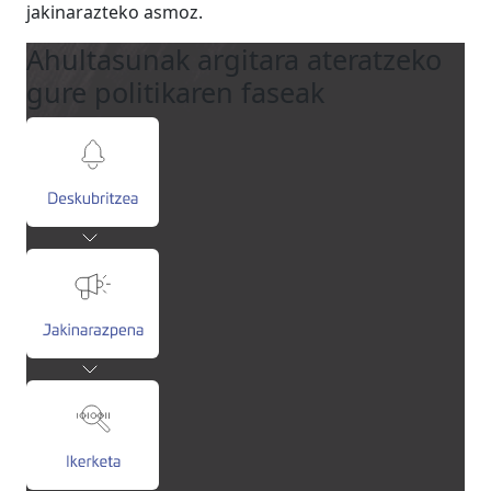
jakinarazteko asmoz.
Ahultasunak argitara ateratzeko
gure politikaren faseak