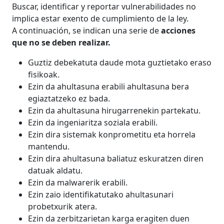
Buscar, identificar y reportar vulnerabilidades no
implica estar exento de cumplimiento de la ley.
A continuación, se indican una serie de
acciones
que no se deben realizar.
Guztiz debekatuta daude mota guztietako eraso
fisikoak.
Ezin da ahultasuna erabili ahultasuna bera
egiaztatzeko ez bada.
Ezin da ahultasuna hirugarrenekin partekatu.
Ezin da ingeniaritza soziala erabili.
Ezin dira sistemak konprometitu eta horrela
mantendu.
Ezin dira ahultasuna baliatuz eskuratzen diren
datuak aldatu.
Ezin da malwarerik erabili.
Ezin zaio identifikatutako ahultasunari
probetxurik atera.
Ezin da zerbitzarietan karga eragiten duen