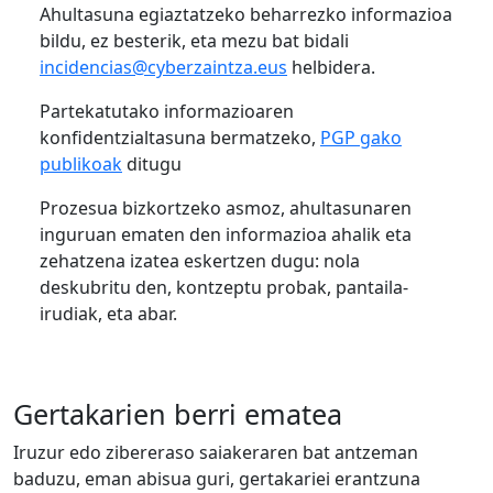
Ahultasuna egiaztatzeko beharrezko informazioa
bildu, ez besterik, eta mezu bat bidali
incidencias@cyberzaintza.eus
helbidera.
Partekatutako informazioaren
konfidentzialtasuna bermatzeko,
PGP gako
publikoak
ditugu
Prozesua bizkortzeko asmoz, ahultasunaren
inguruan ematen den informazioa ahalik eta
zehatzena izatea eskertzen dugu: nola
deskubritu den, kontzeptu probak, pantaila-
irudiak, eta abar.
Gertakarien berri ematea
Iruzur edo zibereraso saiakeraren bat antzeman
baduzu, eman abisua guri, gertakariei erantzuna