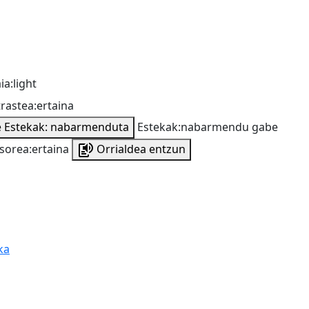
ia:light
rastea:ertaina
e
Estekak: nabarmenduta
Estekak:nabarmendu gabe
sorea:ertaina
Orrialdea entzun
ka