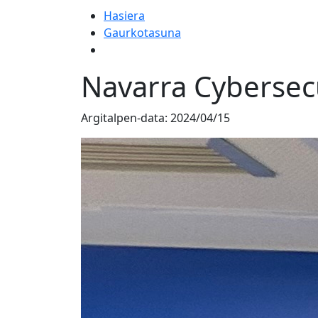
Hasiera
Gaurkotasuna
Navarra Cybersecu
Argitalpen-data:
2024/04/15