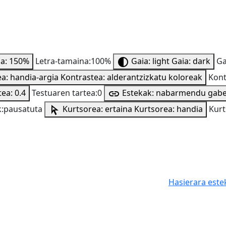
na: 150%
Letra-tamaina:100%
Gaia: light
Gaia: dark
Ga
a: handia-argia
Kontrastea: alderantzizkatu koloreak
Kont
ea: 0.4
Testuaren tartea:0
Estekak: nabarmendu gab
:pausatuta
Kurtsorea: ertaina
Kurtsorea: handia
Kurt
Hasierara este