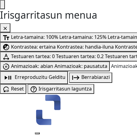
Irisgarritasun menua
Letra-tamaina: 100%
Letra-tamaina: 125%
Letra-tamai
Kontrastea: ertaina
Kontrastea: handia-iluna
Kontraste
Testuaren tartea: 0
Testuaren tartea: 0.2
Testuaren tart
Animazioak: abian
Animazioak: pausatuta
Animazioak
Erreproduzitu
Gelditu
Berrabiarazi
Reset
Irisgarritasun laguntza