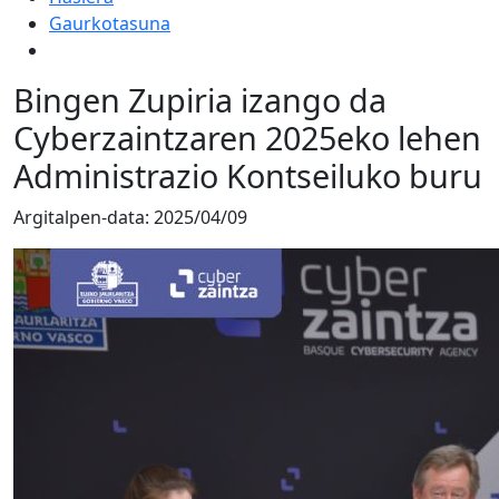
Gaurkotasuna
Bingen Zupiria izango da
Cyberzaintzaren 2025eko lehen
Administrazio Kontseiluko buru
Argitalpen-data:
2025/04/09