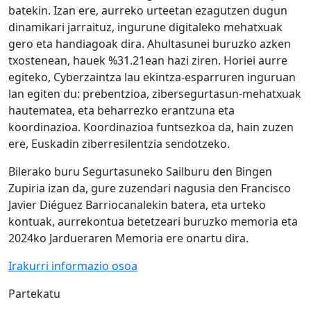
batekin. Izan ere, aurreko urteetan ezagutzen dugun
dinamikari jarraituz, ingurune digitaleko mehatxuak
gero eta handiagoak dira. Ahultasunei buruzko azken
txostenean, hauek %31.21ean hazi ziren. Horiei aurre
egiteko, Cyberzaintza lau ekintza-esparruren inguruan
lan egiten du: prebentzioa, zibersegurtasun-mehatxuak
hautematea, eta beharrezko erantzuna eta
koordinazioa. Koordinazioa funtsezkoa da, hain zuzen
ere, Euskadin ziberresilentzia sendotzeko.
Bilerako buru Segurtasuneko Sailburu den Bingen
Zupiria izan da, gure zuzendari nagusia den Francisco
Javier Diéguez Barriocanalekin batera, eta urteko
kontuak, aurrekontua betetzeari buruzko memoria eta
2024ko Jardueraren Memoria ere onartu dira.
Irakurri informazio osoa
Partekatu