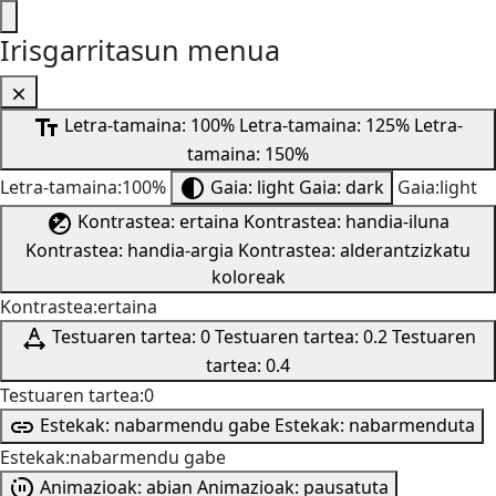
Irisgarritasun menua
Letra-tamaina: 100%
Letra-tamaina: 125%
Letra-
tamaina: 150%
Letra-tamaina:100%
Gaia: light
Gaia: dark
Gaia:light
Kontrastea: ertaina
Kontrastea: handia-iluna
Kontrastea: handia-argia
Kontrastea: alderantzizkatu
koloreak
Kontrastea:ertaina
Testuaren tartea: 0
Testuaren tartea: 0.2
Testuaren
tartea: 0.4
Testuaren tartea:0
Estekak: nabarmendu gabe
Estekak: nabarmenduta
Estekak:nabarmendu gabe
Animazioak: abian
Animazioak: pausatuta