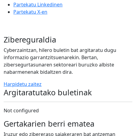
Partekatu Linkedinen
Partekatu X-en
Zibereguraldia
Cyberzaintzan, hilero buletin bat argitaratu dugu
informazio garrantzitsuenarekin. Bertan,
zibersegurtasunaren sektoreari buruzko albiste
nabarmenenak bidaltzen dira.
Harpidetu zaitez
Argitaratutako buletinak
Not configured
Gertakarien berri ematea
Iruzur edo zibereraso saiakeraren bat antzeman