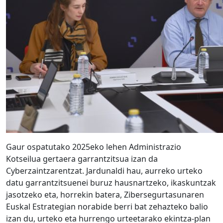
Gaur ospatutako 2025eko lehen Administrazio
Kotseilua gertaera garrantzitsua izan da
Cyberzaintzarentzat. Jardunaldi hau, aurreko urteko
datu garrantzitsuenei buruz hausnartzeko, ikaskuntzak
jasotzeko eta, horrekin batera, Zibersegurtasunaren
Euskal Estrategian norabide berri bat zehazteko balio
izan du, urteko eta hurrengo urteetarako ekintza-plan