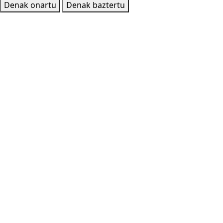
Denak onartu
Denak baztertu