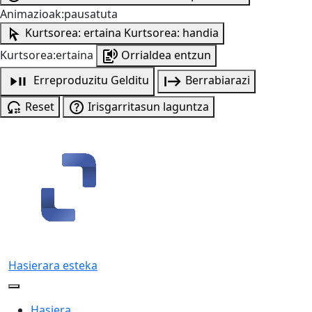
Animazioak:pausatuta
Kurtsorea: ertaina
Kurtsorea: handia
Kurtsorea:ertaina
Orrialdea entzun
Erreproduzitu
Gelditu
Berrabiarazi
Reset
Irisgarritasun laguntza
Hasierara esteka
Hasiera