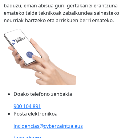
baduzu, eman abisua guri, gertakariei erantzuna
emateko talde teknikoak zabalkundea saihesteko
neurriak hartzeko eta arriskuen berri emateko.
Doako telefono zenbakia
900 104 891
Posta elektronikoa
incidencias@cyberzaintza.eus