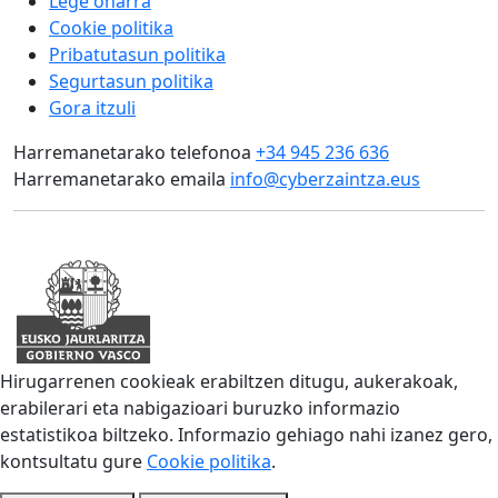
Lege oharra
Cookie politika
Pribatutasun politika
Segurtasun politika
Gora itzuli
Harremanetarako telefonoa
+34 945 236 636
Harremanetarako emaila
info@cyberzaintza.eus
Hirugarrenen cookieak erabiltzen ditugu, aukerakoak,
erabilerari eta nabigazioari buruzko informazio
estatistikoa biltzeko. Informazio gehiago nahi izanez gero,
kontsultatu gure
Cookie politika
.