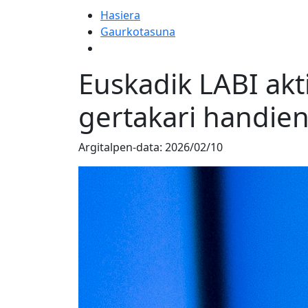
Hasiera
Gaurkotasuna
Euskadik LABI akt
gertakari handie
Argitalpen-data:
2026/02/10