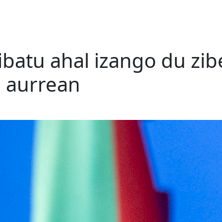
ibatu ahal izango du z
n aurrean