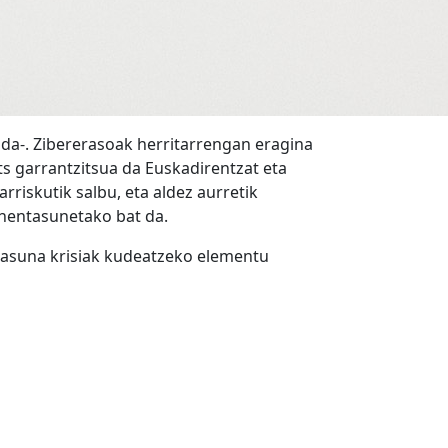
anda-. Zibererasoak herritarrengan eragina
ts garrantzitsua da Euskadirentzat eta
riskutik salbu, eta aldez aurretik
ehentasunetako bat da.
rtasuna krisiak kudeatzeko elementu