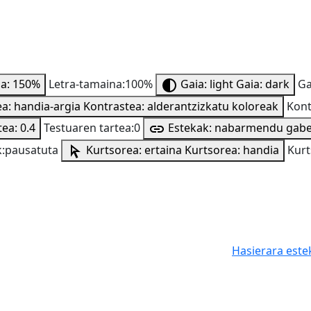
na: 150%
Letra-tamaina:100%
Gaia: light
Gaia: dark
Ga
a: handia-argia
Kontrastea: alderantzizkatu koloreak
Kont
ea: 0.4
Testuaren tartea:0
Estekak: nabarmendu gab
:pausatuta
Kurtsorea: ertaina
Kurtsorea: handia
Kurt
Hasierara este