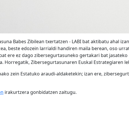
asuna Babes Zibilean txertatzen - LABI bat aktibatu ahal iz
ea, beste edozein larrialdi handiren maila berean, oso urra
at ere ez dago zibersegurtasuneko gertakari bat jasateko ar
ra. Horregatik, Zibersegurtasunaren Euskal Estrategiaren l
pako zein Estatuko araudi-aldaketekin; izan ere, zibersegu
en
irakurtzera gonbidatzen zaitugu.