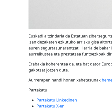
Euskadi aitzindaria da Estatuan zibersegurt
izan dezaketen ezkutuko arrisku gisa aitortz
euren segurtasunarentzat. Herrialde bakar b
aurreikustea eta prestatzea funtsezkoak di
Erabakia koherentea da, eta bat dator Euro
gakotzat jotzen dute.
Aurrerapen handi honen xehetasunak
hem
Partekatu
Partekatu Linkedinen
Partekatu X-en