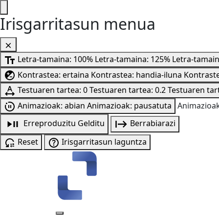
Irisgarritasun menua
Letra-tamaina: 100%
Letra-tamaina: 125%
Letra-tamai
Kontrastea: ertaina
Kontrastea: handia-iluna
Kontraste
Testuaren tartea: 0
Testuaren tartea: 0.2
Testuaren tart
Animazioak: abian
Animazioak: pausatuta
Animazioak
Erreproduzitu
Gelditu
Berrabiarazi
Reset
Irisgarritasun laguntza