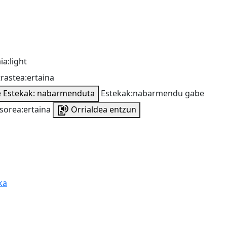
ia:light
rastea:ertaina
e
Estekak: nabarmenduta
Estekak:nabarmendu gabe
sorea:ertaina
Orrialdea entzun
ka