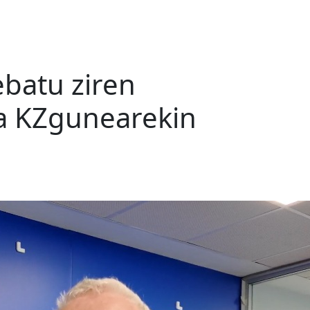
ebatu ziren
ta KZgunearekin