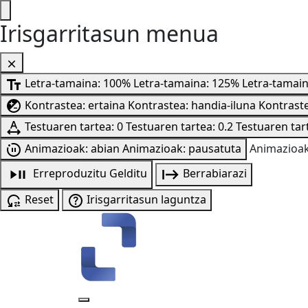
Irisgarritasun menua
Letra-tamaina: 100%
Letra-tamaina: 125%
Letra-tamai
Kontrastea: ertaina
Kontrastea: handia-iluna
Kontraste
Testuaren tartea: 0
Testuaren tartea: 0.2
Testuaren tart
Animazioak: abian
Animazioak: pausatuta
Animazioak
Erreproduzitu
Gelditu
Berrabiarazi
Reset
Irisgarritasun laguntza