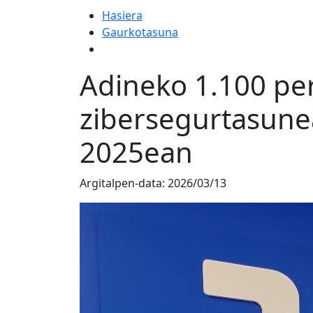
Hasiera
Gaurkotasuna
Adineko 1.100 per
zibersegurtasune
2025ean
Argitalpen-data:
2026/03/13