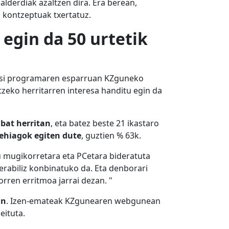
alderdiak azaltzen dira. Era berean,
 kontzeptuak txertatuz.
egin da 50 urtetik
agusi programaren esparruan KZguneko
tzeko herritarren interesa handitu egin da
nbat herritan
, eta batez beste 21 ikastaro
ehiagok
egiten dute
, guztien % 63k.
lu mugikorretara eta PCetara bideratuta
rabiliz konbinatuko da. Eta denborari
rren erritmoa jarrai dezan. "
an
. Izen-emateak KZgunearen webgunean
eituta.