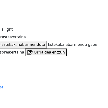
ia:light
rastea:ertaina
e
Estekak: nabarmenduta
Estekak:nabarmendu gabe
sorea:ertaina
Orrialdea entzun
ka