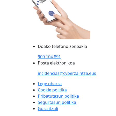
Doako telefono zenbakia
900 104 891
Posta elektronikoa
incidencias@cyberzaintza.eus
Lege oharra
Cookie politika
Pribatutasun politika
Segurtasun politika
Gora itzuli