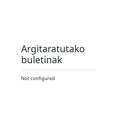
Argitaratutako
buletinak
Not configured