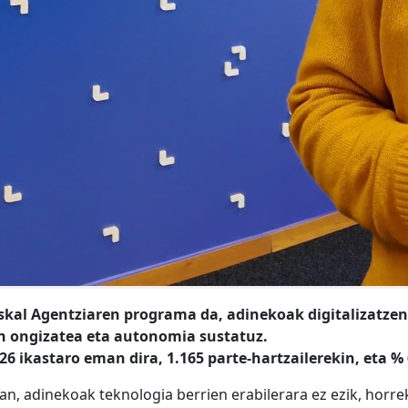
kal Agentziaren programa da, adinekoak digitalizatzen
an ongizatea eta autonomia sustatuz.
6 ikastaro eman dira, 1.165 parte-hartzailerekin, eta 
n, adinekoak teknologia berrien erabilerara ez ezik, horre