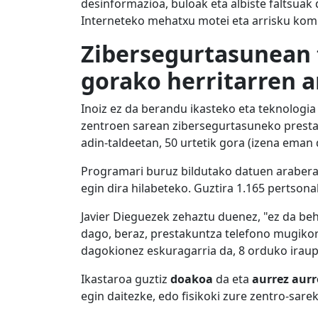
desinformazioa, buloak eta albiste faltsuak 
Interneteko mehatxu motei eta arrisku komu
Zibersegurtasunean t
gorako herritarren 
Inoiz ez da berandu ikasteko eta teknologi
zentroen sarean zibersegurtasuneko prest
adin-taldeetan, 50 urtetik gora (izena eman
Programari buruz bildutako datuen araber
egin dira hilabeteko. Guztira 1.165 pertson
Javier Dieguezek zehaztu duenez, "ez da beh
dago, beraz, prestakuntza telefono mugikor
dagokionez eskuragarria da, 8 orduko iraup
Ikastaroa guztiz
doakoa
da eta
aurrez aurr
egin daitezke, edo fisikoki zure zentro-sar