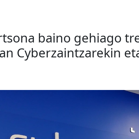
tsona baino gehiago tr
an Cyberzaintzarekin e