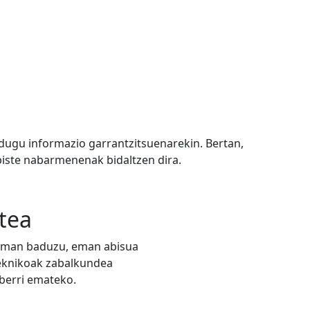
u dugu informazio garrantzitsuenarekin. Bertan,
iste nabarmenenak bidaltzen dira.
tea
zeman baduzu, eman abisua
teknikoak zabalkundea
 berri emateko.