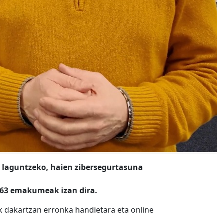
 laguntzeko, haien zibersegurtasuna
% 63 emakumeak izan dira.
k dakartzan erronka handietara eta online