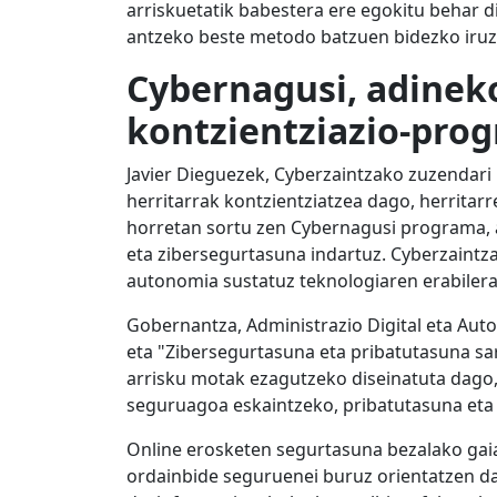
arriskuetatik babestera ere egokitu behar di
antzeko beste metodo batzuen bidezko iruz
Cybernagusi, adinek
kontzientziazio-pro
Javier Dieguezek, Cyberzaintzako zuzendari
herritarrak kontzientziatzea dago, herritar
horretan sortu zen Cybernagusi programa, a
eta zibersegurtasuna indartuz. Cyberzaintz
autonomia sustatuz teknologiaren erabilera
Gobernantza, Administrazio Digital eta Aut
eta "Zibersegurtasuna eta pribatutasuna sa
arrisku motak ezagutzeko diseinatuta dago,
seguruagoa eskaintzeko, pribatutasuna eta
Online erosketen segurtasuna bezalako gaiak
ordainbide seguruenei buruz orientatzen da.