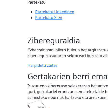
Partekatu
Partekatu Linkedinen
Partekatu X-en
Zibereguraldia
Cyberzaintzan, hilero buletin bat argitarat
zibersegurtasunaren sektoreari buruzko alb
Harpidetu zaitez
Gertakarien berri ema
Iruzur edo zibereraso saiakeraren bat ant
guri, gertakariei erantzuna emateko talde 
saihesteko neurriak hartzeko eta arriskuen