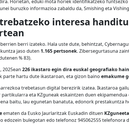
dira. Horietan, eduki mota horiek identifikatzeko funtsezko 
nei buruzko informazioa zabaldu da, Smishing eta Vishing
rebatzeko interesa handitu 
artean
a berrien berri izateko. Hala uste dute, behintzat, Cybern
akuntza jaso duten
1.165 pertsonek
. Zibersegurtasuna zain
 dutenen % 83).
a, 2025ean
226 ikastaro egin dira euskal geografiako hai
ak parte hartu dute ikastaroan, eta gizon baino
emakume g
arrezkoa trebetasun digital berezirik izatea. Ikastaroa gai
 partikularra eta KZguneak eskaintzen duen ekipamendua e
ena baitu, lau egunetan banatuta, edonork prestakuntza ho
e
ematen da Eusko Jaurlaritzak Euskadin dituen
KZguneet
eko edozein bulegotan edo telefonoz 945062555 telefonora d