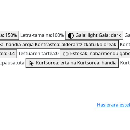
na: 150%
Letra-tamaina:100%
Gaia: light
Gaia: dark
Ga
a: handia-argia
Kontrastea: alderantzizkatu koloreak
Kont
ea: 0.4
Testuaren tartea:0
Estekak: nabarmendu gab
:pausatuta
Kurtsorea: ertaina
Kurtsorea: handia
Kurt
Hasierara este