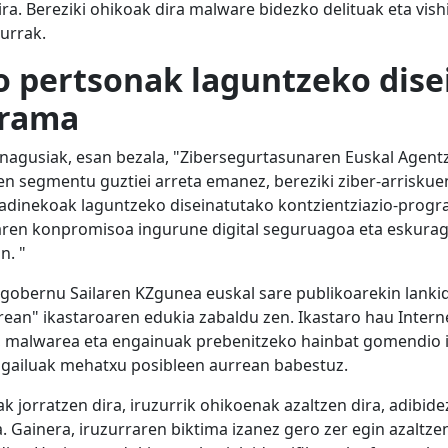
ra. Bereziki ohikoak dira malware bidezko delituak eta vish
urrak.
o pertsonak laguntzeko dis
grama
 nagusiak, esan bezala, "Zibersegurtasunaren Euskal Agent
ren segmentu guztiei arreta emanez, bereziki ziber-arrisku
dinekoak laguntzeko diseinatutako kontzientziazio-program
aren konpromisoa ingurune digital seguruagoa eta eskurag
n. "
ogobernu Sailaren KZgunea euskal sare publikoarekin lanki
rean" ikastaroaren edukia zabaldu zen. Ikastaro hau Inte
 malwarea eta engainuak prebenitzeko hainbat gomendio ik
 gailuak mehatxu posibleen aurrean babestuz.
 jorratzen dira, iruzurrik ohikoenak azaltzen dira, adibide
 Gainera, iruzurraren biktima izanez gero zer egin azaltzen