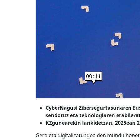
CyberNagusi Zibersegurtasunaren Eus
sendotuz eta teknologiaren erabiler
KZgunearekin lankidetzan, 2025ean 22
Gero eta digitalizatuagoa den mundu honeta