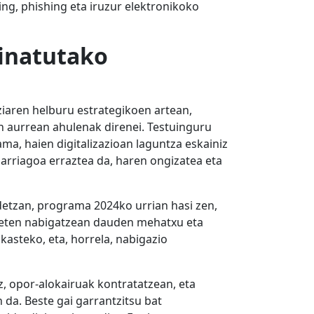
ing, phishing eta iruzur elektronikoko
einatutako
ziaren helburu estrategikoen artean,
en aurrean ahulenak direnei. Testuinguru
a, haien digitalizazioan laguntza eskainiz
arriagoa erraztea da, haren ongizatea eta
detzan, programa 2024ko urrian hasi zen,
rneten nabigatzean dauden mehatxu eta
asteko, eta, horrela, nabigazio
z, opor-alokairuak kontratatzean, eta
 da. Beste gai garrantzitsu bat