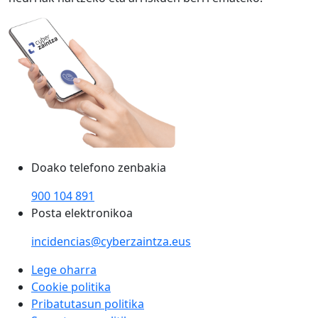
Doako telefono zenbakia
900 104 891
Posta elektronikoa
incidencias@cyberzaintza.eus
Lege oharra
Cookie politika
Pribatutasun politika