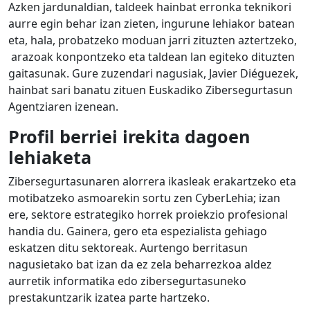
Azken jardunaldian, taldeek hainbat erronka teknikori
aurre egin behar izan zieten, ingurune lehiakor batean
eta, hala, probatzeko moduan jarri zituzten aztertzeko,
arazoak konpontzeko eta taldean lan egiteko dituzten
gaitasunak. Gure zuzendari nagusiak, Javier Diéguezek,
hainbat sari banatu zituen Euskadiko Zibersegurtasun
Agentziaren izenean.
Profil berriei irekita dagoen
lehiaketa
Zibersegurtasunaren alorrera ikasleak erakartzeko eta
motibatzeko asmoarekin sortu zen CyberLehia; izan
ere, sektore estrategiko horrek proiekzio profesional
handia du. Gainera, gero eta espezialista gehiago
eskatzen ditu sektoreak. Aurtengo berritasun
nagusietako bat izan da ez zela beharrezkoa aldez
aurretik informatika edo zibersegurtasuneko
prestakuntzarik izatea parte hartzeko.