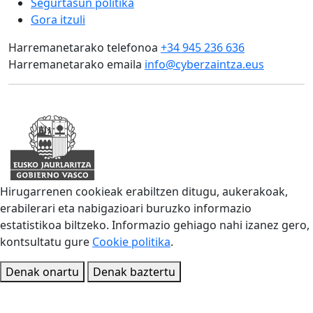
Segurtasun politika
Gora itzuli
Harremanetarako telefonoa
+34 945 236 636
Harremanetarako emaila
info@cyberzaintza.eus
Hirugarrenen cookieak erabiltzen ditugu, aukerakoak,
erabilerari eta nabigazioari buruzko informazio
estatistikoa biltzeko. Informazio gehiago nahi izanez gero,
kontsultatu gure
Cookie politika
.
Denak onartu
Denak baztertu