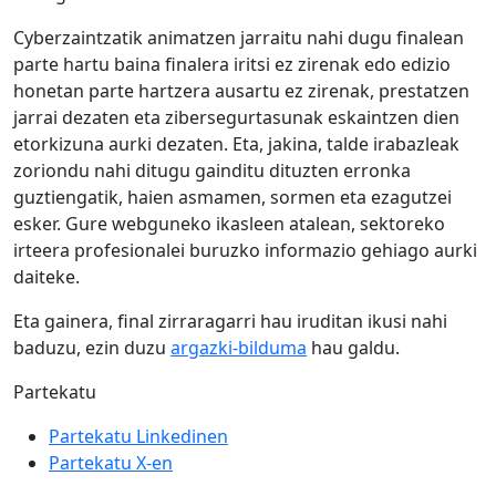
Cyberzaintzatik animatzen jarraitu nahi dugu finalean
parte hartu baina finalera iritsi ez zirenak edo edizio
honetan parte hartzera ausartu ez zirenak, prestatzen
jarrai dezaten eta zibersegurtasunak eskaintzen dien
etorkizuna aurki dezaten. Eta, jakina, talde irabazleak
zoriondu nahi ditugu gainditu dituzten erronka
guztiengatik, haien asmamen, sormen eta ezagutzei
esker. Gure webguneko ikasleen atalean, sektoreko
irteera profesionalei buruzko informazio gehiago aurki
daiteke.
Eta gainera, final zirraragarri hau iruditan ikusi nahi
baduzu, ezin duzu
argazki-bilduma
hau galdu.
Partekatu
Partekatu Linkedinen
Partekatu X-en