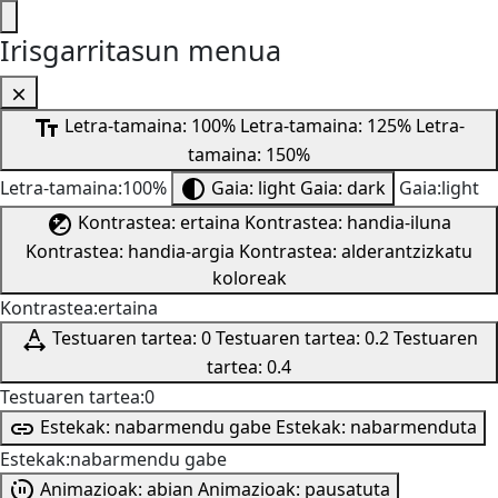
Irisgarritasun menua
Letra-tamaina: 100%
Letra-tamaina: 125%
Letra-
tamaina: 150%
Letra-tamaina:100%
Gaia: light
Gaia: dark
Gaia:light
Kontrastea: ertaina
Kontrastea: handia-iluna
Kontrastea: handia-argia
Kontrastea: alderantzizkatu
koloreak
Kontrastea:ertaina
Testuaren tartea: 0
Testuaren tartea: 0.2
Testuaren
tartea: 0.4
Testuaren tartea:0
Estekak: nabarmendu gabe
Estekak: nabarmenduta
Estekak:nabarmendu gabe
Animazioak: abian
Animazioak: pausatuta