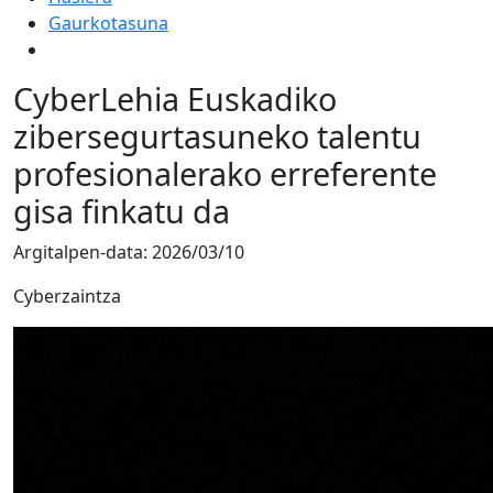
Gaurkotasuna
CyberLehia Euskadiko
zibersegurtasuneko talentu
profesionalerako erreferente
gisa finkatu da
Argitalpen-data:
2026/03/10
Cyberzaintza