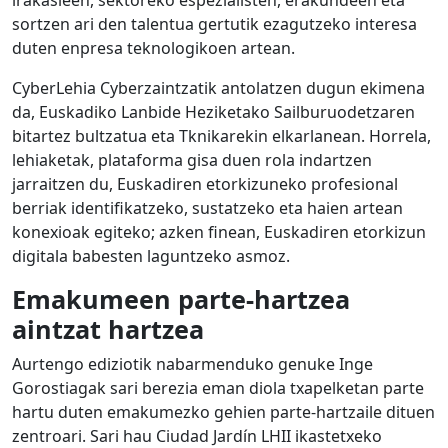
irakasleen, sektoreko espezialisten, erakundeen eta
sortzen ari den talentua gertutik ezagutzeko interesa
duten enpresa teknologikoen artean.
CyberLehia Cyberzaintzatik antolatzen dugun ekimena
da, Euskadiko Lanbide Heziketako Sailburuodetzaren
bitartez bultzatua eta Tknikarekin elkarlanean. Horrela,
lehiaketak, plataforma gisa duen rola indartzen
jarraitzen du, Euskadiren etorkizuneko profesional
berriak identifikatzeko, sustatzeko eta haien artean
konexioak egiteko; azken finean, Euskadiren etorkizun
digitala babesten laguntzeko asmoz.
Emakumeen parte-hartzea
aintzat hartzea
Aurtengo ediziotik nabarmenduko genuke Inge
Gorostiagak sari berezia eman diola txapelketan parte
hartu duten emakumezko gehien parte-hartzaile dituen
zentroari. Sari hau Ciudad Jardín LHII ikastetxeko