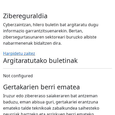
Zibereguraldia
Cyberzaintzan, hilero buletin bat argitaratu dugu
informazio garrantzitsuenarekin. Bertan,
zibersegurtasunaren sektoreari buruzko albiste
nabarmenenak bidaltzen dira.
Harpidetu zaitez
Argitaratutako buletinak
Not configured
Gertakarien berri ematea
Iruzur edo zibereraso saiakeraren bat antzeman
baduzu, eman abisua guri, gertakariei erantzuna
emateko talde teknikoak zabalkundea saihesteko
neurriak hartzeko eta arriskuen berri emateko.