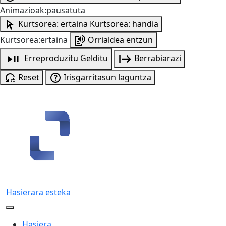
Animazioak:pausatuta
Kurtsorea: ertaina
Kurtsorea: handia
Kurtsorea:ertaina
Orrialdea entzun
Erreproduzitu
Gelditu
Berrabiarazi
Reset
Irisgarritasun laguntza
Hasierara esteka
Hasiera