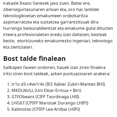
irakasle Itxaso Sanezek jaso zuen. Batez ere,
zibersegurtasunaren arloan eta, oro har, lanbide
teknologikoetan emakumeen ordezkaritza
azpimarratzea eta sustatzea garrantzitsuak dira
hurrengo belaunaldientzat eta emakume gutxi dituzten
irteera profesionaletan eredu izan daitezen; besteak
beste, etorkizuneko emakumezko ingeniari, teknologo
eta zientzialari.
Bost talde finalean
Sailkapen faseen ondoren, hauek izan ziren finalera
iritsi ziren bost taldeak, azken puntuazioaren arabera:
tr1o d3 c4ve1r4s (IES Xabier Zubiri-Manteo BHI)
MKDLNULL (Uni Eibar-Ermua + Birt)
GTFObeans (CIFP Txurdinaga LHII)
LHG67 (CPIFP Maristak Durango LHIPI)
Kalimotxo (CPIFP Lea-Artibai LHIPI)