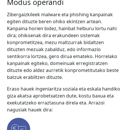
Modus operandi
Zibergaizkileek malware eta phishing kanpainak
egiten dituzte beren ohiko ekintzen artean.
Kanpaina horien bidez, hainbat helburu lortu nahi
dira; ohikoenak dira erakundeen sistemak
konprometitzea, mezu maltzurrak bidaltzen
dituzten mezuak zabalduz, edo informazio
sentikorra lortzea, gero dirua emateko. Horrelako
kanpainak egiteko, domeinuak erregistratzen
dituzte edo aldez aurretik konprometitutako beste
batzuk erabiltzen dituzte.
Eraso hauek ingeniaritza soziala eta eskala handiko
giza akatsa aprobetxatzen dute, kostu baxua eta
exekutatzeko erraztasuna direla eta. Arrazoi
nagusiak hauek dira: