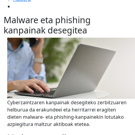
Malware eta phishing
kanpainak desegitea
Cyberzaintzaren kanpainak desegiteko zerbitzuaren
helburua da erakundeei eta herritarrei eragiten
dieten malware- eta phishing-kanpainekin lotutako
azpiegitura maltzur aktiboak etetea.