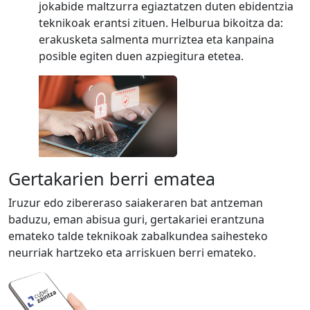
jokabide maltzurra egiaztatzen duten ebidentzia
teknikoak erantsi zituen. Helburua bikoitza da:
erakusketa salmenta murriztea eta kanpaina
posible egiten duen azpiegitura etetea.
Gertakarien berri ematea
Iruzur edo zibereraso saiakeraren bat antzeman
baduzu, eman abisua guri, gertakariei erantzuna
emateko talde teknikoak zabalkundea saihesteko
neurriak hartzeko eta arriskuen berri emateko.