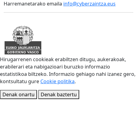
Harremanetarako emaila
info@cyberzaintza.eus
Hirugarrenen cookieak erabiltzen ditugu, aukerakoak,
erabilerari eta nabigazioari buruzko informazio
estatistikoa biltzeko. Informazio gehiago nahi izanez gero,
kontsultatu gure
Cookie politika
.
Denak onartu
Denak baztertu