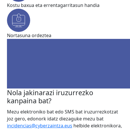
Kostu baxua eta errentagarritasun handia
Nortasuna ordeztea
Nola jakinarazi iruzurrezko
kanpaina bat?
Mezu elektroniko bat edo SMS bat iruzurrezkotzat
joz gero, edonork idatz diezaguke mezu bat
incidencias@cyberzaintza.eus
helbide elektronikora,