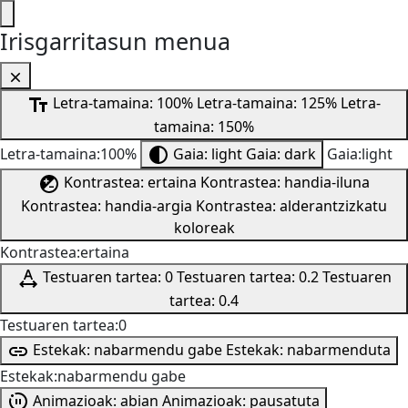
Irisgarritasun menua
Letra-tamaina: 100%
Letra-tamaina: 125%
Letra-
tamaina: 150%
Letra-tamaina:100%
Gaia: light
Gaia: dark
Gaia:light
Kontrastea: ertaina
Kontrastea: handia-iluna
Kontrastea: handia-argia
Kontrastea: alderantzizkatu
koloreak
Kontrastea:ertaina
Testuaren tartea: 0
Testuaren tartea: 0.2
Testuaren
tartea: 0.4
Testuaren tartea:0
Estekak: nabarmendu gabe
Estekak: nabarmenduta
Estekak:nabarmendu gabe
Animazioak: abian
Animazioak: pausatuta