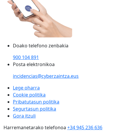
Doako telefono zenbakia
900 104 891
Posta elektronikoa
incidencias@cyberzaintza.eus
Lege oharra
Cookie politika
Pribatutasun politika
Segurtasun politika
Gora itzuli
Harremanetarako telefonoa
+34 945 236 636