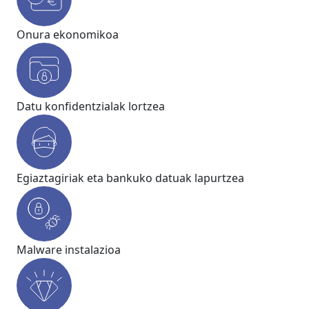
Onura ekonomikoa
Datu konfidentzialak lortzea
Egiaztagiriak eta bankuko datuak lapurtzea
Malware instalazioa