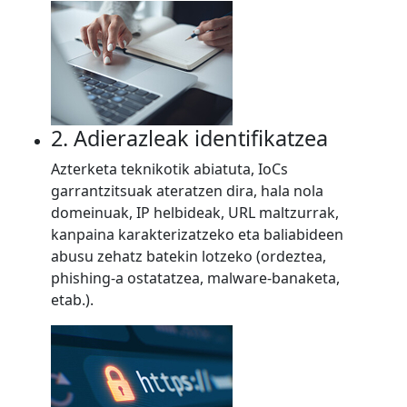
2. Adierazleak identifikatzea
Azterketa teknikotik abiatuta, IoCs
garrantzitsuak ateratzen dira, hala nola
domeinuak, IP helbideak, URL maltzurrak,
kanpaina karakterizatzeko eta baliabideen
abusu zehatz batekin lotzeko (ordeztea,
phishing-a ostatatzea, malware-banaketa,
etab.).