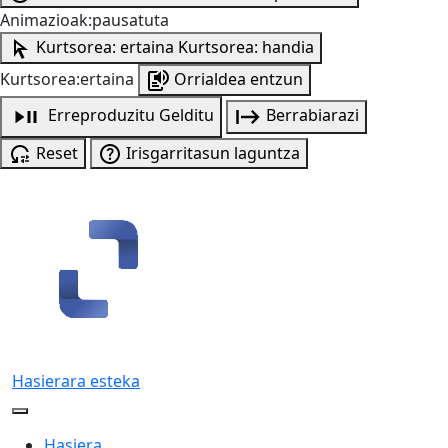
Animazioak:pausatuta
Kurtsorea: ertaina
Kurtsorea: handia
Kurtsorea:ertaina
Orrialdea entzun
Erreproduzitu
Gelditu
Berrabiarazi
Reset
Irisgarritasun laguntza
Hasierara esteka
Hasiera