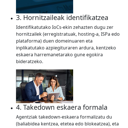
3. Hornitzaileak identifikatzea
Identifikatutako IoCs-ekin zehazten dugu zer
hornitzailek (erregistratuak, hosting-a, ISPa edo
plataforma) duen domeinuaren eta
inplikatutako azpiegituraren ardura, kentzeko
eskaera harremanetarako gune egokira
bideratzeko.
4. Takedown eskaera formala
Agentziak takedown-eskaera formalizatu du
(baliabidea kentzea, etetea edo blokeatzea), eta