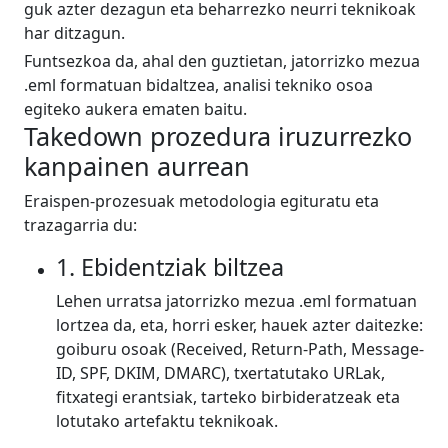
guk azter dezagun eta beharrezko neurri teknikoak
har ditzagun.
Funtsezkoa da, ahal den guztietan, jatorrizko mezua
.eml formatuan bidaltzea, analisi tekniko osoa
egiteko aukera ematen baitu.
Takedown prozedura iruzurrezko
kanpainen aurrean
Eraispen-prozesuak metodologia egituratu eta
trazagarria du:
1. Ebidentziak biltzea
Lehen urratsa jatorrizko mezua .eml formatuan
lortzea da, eta, horri esker, hauek azter daitezke:
goiburu osoak (Received, Return-Path, Message-
ID, SPF, DKIM, DMARC), txertatutako URLak,
fitxategi erantsiak, tarteko birbideratzeak eta
lotutako artefaktu teknikoak.