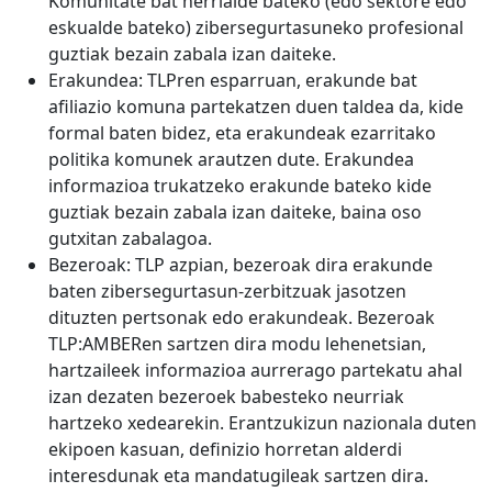
Komunitate bat herrialde bateko (edo sektore edo
eskualde bateko) zibersegurtasuneko profesional
guztiak bezain zabala izan daiteke.
Erakundea: TLPren esparruan, erakunde bat
afiliazio komuna partekatzen duen taldea da, kide
formal baten bidez, eta erakundeak ezarritako
politika komunek arautzen dute. Erakundea
informazioa trukatzeko erakunde bateko kide
guztiak bezain zabala izan daiteke, baina oso
gutxitan zabalagoa.
Bezeroak: TLP azpian, bezeroak dira erakunde
baten zibersegurtasun-zerbitzuak jasotzen
dituzten pertsonak edo erakundeak. Bezeroak
TLP:AMBERen sartzen dira modu lehenetsian,
hartzaileek informazioa aurrerago partekatu ahal
izan dezaten bezeroek babesteko neurriak
hartzeko xedearekin. Erantzukizun nazionala duten
ekipoen kasuan, definizio horretan alderdi
interesdunak eta mandatugileak sartzen dira.