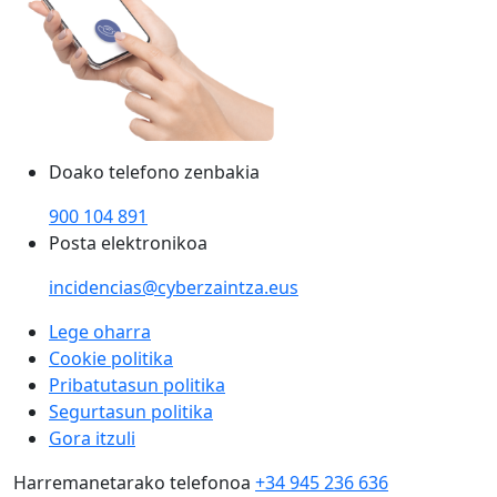
Doako telefono zenbakia
900 104 891
Posta elektronikoa
incidencias@cyberzaintza.eus
Lege oharra
Cookie politika
Pribatutasun politika
Segurtasun politika
Gora itzuli
Harremanetarako telefonoa
+34 945 236 636