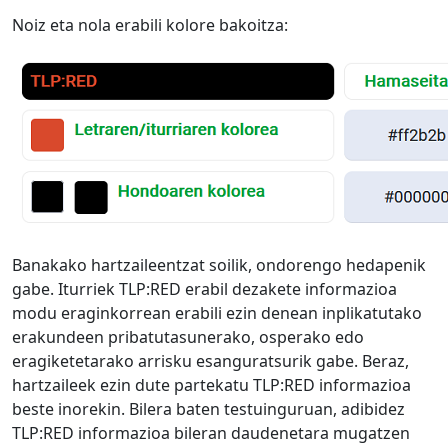
Noiz eta nola erabili kolore bakoitza:
Banakako hartzaileentzat soilik, ondorengo hedapenik
gabe. Iturriek TLP:RED erabil dezakete informazioa
modu eraginkorrean erabili ezin denean inplikatutako
erakundeen pribatutasunerako, osperako edo
eragiketetarako arrisku esanguratsurik gabe. Beraz,
hartzaileek ezin dute partekatu TLP:RED informazioa
beste inorekin. Bilera baten testuinguruan, adibidez
TLP:RED informazioa bileran daudenetara mugatzen