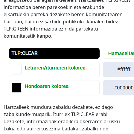
areagotzeko baliagarria denean. Hartzaileek TLP:GREEN
informazioa beren parekoekin eta erakunde
elkartuekin parteka dezakete beren komunitatearen
barruan, baina ez sarbide publikoko kanalen bidez.
TLP:GREEN informazioa ezin da partekatu
komunitatetik kanpo.
Hartzaileek mundura zabaldu dezakete, ez dago
zabalkunde-mugarik. Iturriek TLP:CLEAR erabil
dezakete, informazioak erabilera okerraren arrisku
txikia edo aurreikusezina badakar, zabalkunde