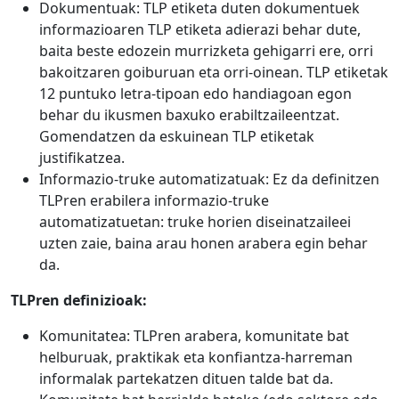
Dokumentuak: TLP etiketa duten dokumentuek
informazioaren TLP etiketa adierazi behar dute,
baita beste edozein murrizketa gehigarri ere, orri
bakoitzaren goiburuan eta orri-oinean. TLP etiketak
12 puntuko letra-tipoan edo handiagoan egon
behar du ikusmen baxuko erabiltzaileentzat.
Gomendatzen da eskuinean TLP etiketak
justifikatzea.
Informazio-truke automatizatuak: Ez da definitzen
TLPren erabilera informazio-truke
automatizatuetan: truke horien diseinatzaileei
uzten zaie, baina arau honen arabera egin behar
da.
TLPren definizioak:
Komunitatea: TLPren arabera, komunitate bat
helburuak, praktikak eta konfiantza-harreman
informalak partekatzen dituen talde bat da.