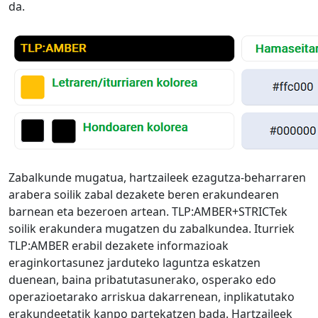
da.
Zabalkunde mugatua, hartzaileek ezagutza-beharraren
arabera soilik zabal dezakete beren erakundearen
barnean eta bezeroen artean. TLP:AMBER+STRICTek
soilik erakundera mugatzen du zabalkundea. Iturriek
TLP:AMBER erabil dezakete informazioak
eraginkortasunez jarduteko laguntza eskatzen
duenean, baina pribatutasunerako, osperako edo
operazioetarako arriskua dakarrenean, inplikatutako
erakundeetatik kanpo partekatzen bada. Hartzaileek