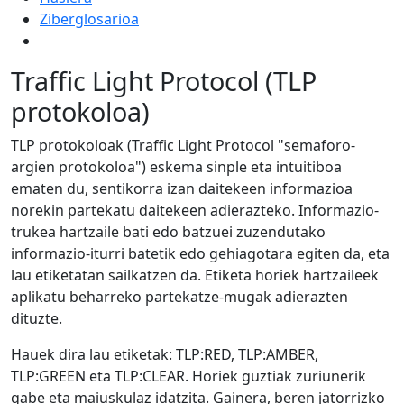
Ziberglosarioa
Traffic Light Protocol (TLP
protokoloa)
TLP protokoloak (Traffic Light Protocol "semaforo-
argien protokoloa") eskema sinple eta intuitiboa
ematen du, sentikorra izan daitekeen informazioa
norekin partekatu daitekeen adierazteko. Informazio-
trukea hartzaile bati edo batzuei zuzendutako
informazio-iturri batetik edo gehiagotara egiten da, eta
lau etiketatan sailkatzen da. Etiketa horiek hartzaileek
aplikatu beharreko partekatze-mugak adierazten
dituzte.
Hauek dira lau etiketak: TLP:RED, TLP:AMBER,
TLP:GREEN eta TLP:CLEAR. Horiek guztiak zuriunerik
gabe eta maiuskulaz idatzita. Gainera, beren jatorrizko