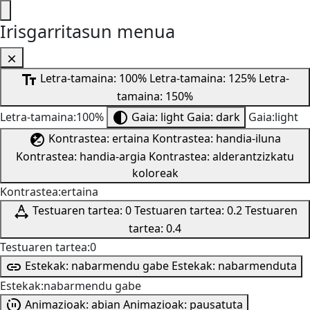
Irisgarritasun menua
Letra-tamaina: 100%
Letra-tamaina: 125%
Letra-
tamaina: 150%
Letra-tamaina:100%
Gaia: light
Gaia: dark
Gaia:light
Kontrastea: ertaina
Kontrastea: handia-iluna
Kontrastea: handia-argia
Kontrastea: alderantzizkatu
koloreak
Kontrastea:ertaina
Testuaren tartea: 0
Testuaren tartea: 0.2
Testuaren
tartea: 0.4
Testuaren tartea:0
Estekak: nabarmendu gabe
Estekak: nabarmenduta
Estekak:nabarmendu gabe
Animazioak: abian
Animazioak: pausatuta