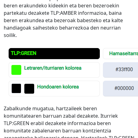
beren erakundeko kideekin eta beren bezeroekin
partekatu dezakete TLP:AMBER informazioa, baina
beren erakundea eta bezeroak babesteko eta kalte
handiagoak saihesteko beharrezkoa den neurrian
soilik.
Zabalkunde mugatua, hartzaileek beren
komunitatearen barruan zabal dezakete. Iturriek
TLP:GREEN erabil dezakete informazioa beren
komunitate zabalenaren barruan kontzientzia