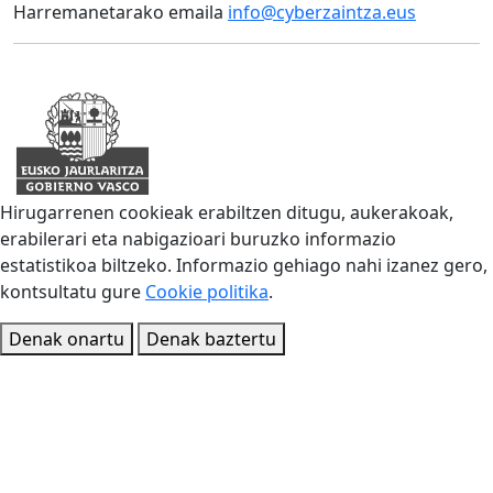
Harremanetarako emaila
info@cyberzaintza.eus
Hirugarrenen cookieak erabiltzen ditugu, aukerakoak,
erabilerari eta nabigazioari buruzko informazio
estatistikoa biltzeko. Informazio gehiago nahi izanez gero,
kontsultatu gure
Cookie politika
.
Denak onartu
Denak baztertu