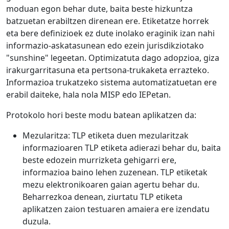
moduan egon behar dute, baita beste hizkuntza
batzuetan erabiltzen direnean ere. Etiketatze horrek
eta bere definizioek ez dute inolako eraginik izan nahi
informazio-askatasunean edo ezein jurisdikziotako
"sunshine" legeetan. Optimizatuta dago adopzioa, giza
irakurgarritasuna eta pertsona-trukaketa errazteko.
Informazioa trukatzeko sistema automatizatuetan ere
erabil daiteke, hala nola MISP edo IEPetan.
Protokolo hori beste modu batean aplikatzen da:
Mezularitza: TLP etiketa duen mezularitzak
informazioaren TLP etiketa adierazi behar du, baita
beste edozein murrizketa gehigarri ere,
informazioa baino lehen zuzenean. TLP etiketak
mezu elektronikoaren gaian agertu behar du.
Beharrezkoa denean, ziurtatu TLP etiketa
aplikatzen zaion testuaren amaiera ere izendatu
duzula.