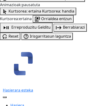
Animazioak:pausatuta
Kurtsorea: ertaina
Kurtsorea: handia
Kurtsorea:ertaina
Orrialdea entzun
Erreproduzitu
Gelditu
Berrabiarazi
Reset
Irisgarritasun laguntza
Hasierara esteka
Hasiera