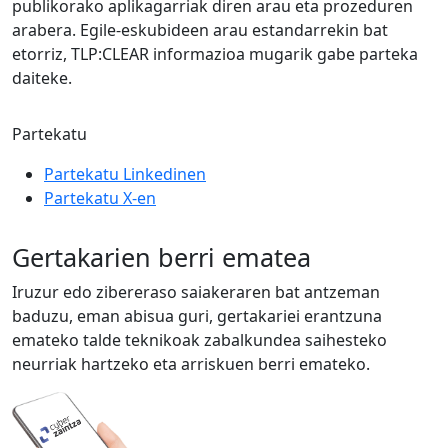
publikorako aplikagarriak diren arau eta prozeduren
arabera. Egile-eskubideen arau estandarrekin bat
etorriz, TLP:CLEAR informazioa mugarik gabe parteka
daiteke.
Partekatu
Partekatu Linkedinen
Partekatu X-en
Gertakarien berri ematea
Iruzur edo zibereraso saiakeraren bat antzeman
baduzu, eman abisua guri, gertakariei erantzuna
emateko talde teknikoak zabalkundea saihesteko
neurriak hartzeko eta arriskuen berri emateko.