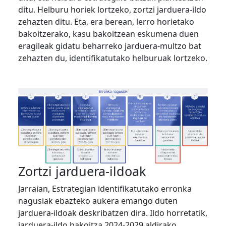
ditu. Helburu horiek lortzeko, zortzi jarduera-ildo
zehazten ditu. Eta, era berean, lerro horietako
bakoitzerako, kasu bakoitzean eskumena duen
eragileak gidatu beharreko jarduera-multzo bat
zehazten du, identifikatutako helburuak lortzeko.
Zortzi jarduera-ildoak
Jarraian, Estrategian identifikatutako erronka
nagusiak ebazteko aukera emango duten
jarduera-ildoak deskribatzen dira. Ildo horretatik,
jarduera-ildo bakoitza 2024-2029 aldirako