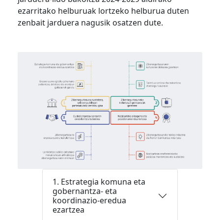
ezarritako helburuak lortzeko helburua duten
zenbait jarduera nagusik osatzen dute.
1. Estrategia komuna eta
gobernantza- eta
koordinazio-eredua
ezartzea