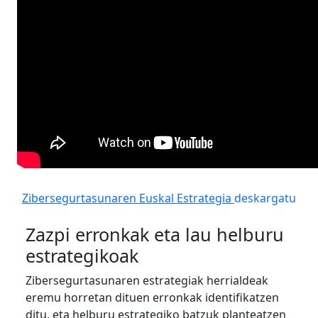
Zibersegurtasunaren Euskal Estrategia
deskargatu
Zazpi erronkak eta lau helburu
estrategikoak
Zibersegurtasunaren estrategiak herrialdeak
eremu horretan dituen erronkak identifikatzen
ditu, eta helburu estrategiko batzuk planteatzen