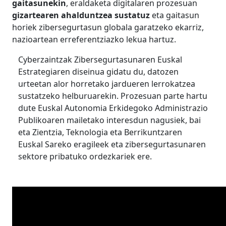
gaitasunekin
, eraldaketa digitalaren prozesuan
gizartearen ahalduntzea sustatuz
eta gaitasun
horiek zibersegurtasun globala garatzeko ekarriz,
nazioartean erreferentziazko lekua hartuz.
Cyberzaintzak Zibersegurtasunaren Euskal
Estrategiaren diseinua gidatu du, datozen
urteetan alor horretako jardueren lerrokatzea
sustatzeko helburuarekin. Prozesuan parte hartu
dute Euskal Autonomia Erkidegoko Administrazio
Publikoaren mailetako interesdun nagusiek, bai
eta Zientzia, Teknologia eta Berrikuntzaren
Euskal Sareko eragileek eta zibersegurtasunaren
sektore pribatuko ordezkariek ere.