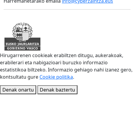
Harremanetarako emaila
info@cyberzaintza.eus
Hirugarrenen cookieak erabiltzen ditugu, aukerakoak,
erabilerari eta nabigazioari buruzko informazio
estatistikoa biltzeko. Informazio gehiago nahi izanez gero,
kontsultatu gure
Cookie politika
.
Denak onartu
Denak baztertu