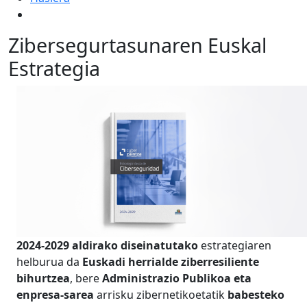
Zibersegurtasunaren Euskal
Estrategia
2024-2029 aldirako diseinatutako
estrategiaren
helburua da
Euskadi herrialde ziberresiliente
bihurtzea
, bere
Administrazio Publikoa eta
enpresa-sarea
arrisku zibernetikoetatik
babesteko