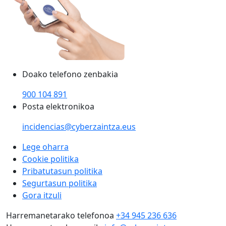
Doako telefono zenbakia
900 104 891
Posta elektronikoa
incidencias@cyberzaintza.eus
Lege oharra
Cookie politika
Pribatutasun politika
Segurtasun politika
Gora itzuli
Harremanetarako telefonoa
+34 945 236 636