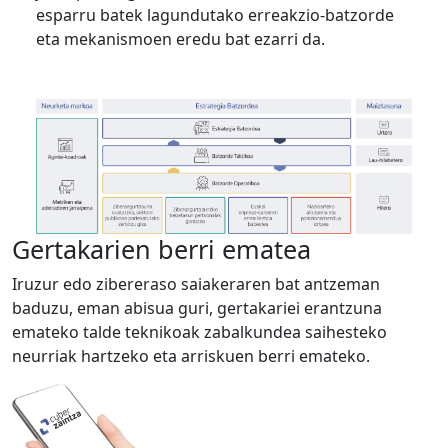
esparru batek lagundutako erreakzio-batzorde
eta mekanismoen eredu bat ezarri da.
Gertakarien berri ematea
Iruzur edo zibereraso saiakeraren bat antzeman
baduzu, eman abisua guri, gertakariei erantzuna
emateko talde teknikoak zabalkundea saihesteko
neurriak hartzeko eta arriskuen berri emateko.