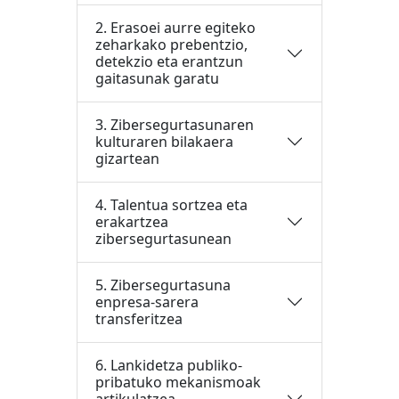
2. Erasoei aurre egiteko
zeharkako prebentzio,
detekzio eta erantzun
gaitasunak garatu
3. Zibersegurtasunaren
kulturaren bilakaera
gizartean
4. Talentua sortzea eta
erakartzea
zibersegurtasunean
5. Zibersegurtasuna
enpresa-sarera
transferitzea
6. Lankidetza publiko-
pribatuko mekanismoak
artikulatzea