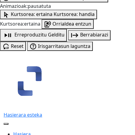
Animazioak:pausatuta
Kurtsorea: ertaina
Kurtsorea: handia
Kurtsorea:ertaina
Orrialdea entzun
Erreproduzitu
Gelditu
Berrabiarazi
Reset
Irisgarritasun laguntza
Hasierara esteka
Hasiera