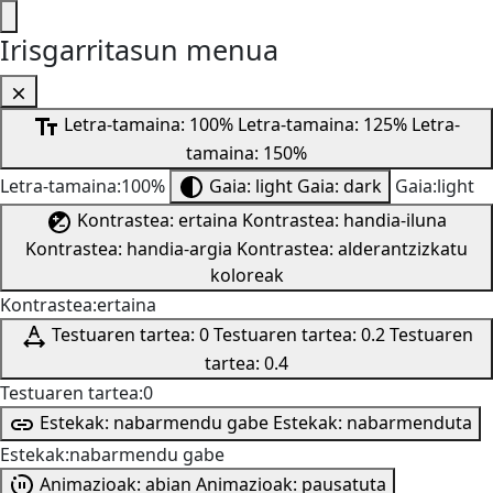
Irisgarritasun menua
Letra-tamaina: 100%
Letra-tamaina: 125%
Letra-
tamaina: 150%
Letra-tamaina:100%
Gaia: light
Gaia: dark
Gaia:light
Kontrastea: ertaina
Kontrastea: handia-iluna
Kontrastea: handia-argia
Kontrastea: alderantzizkatu
koloreak
Kontrastea:ertaina
Testuaren tartea: 0
Testuaren tartea: 0.2
Testuaren
tartea: 0.4
Testuaren tartea:0
Estekak: nabarmendu gabe
Estekak: nabarmenduta
Estekak:nabarmendu gabe
Animazioak: abian
Animazioak: pausatuta