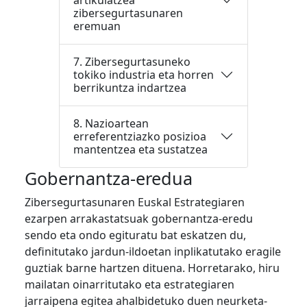
zibersegurtasunaren
eremuan
7. Zibersegurtasuneko
tokiko industria eta horren
berrikuntza indartzea
8. Nazioartean
erreferentziazko posizioa
mantentzea eta sustatzea
Gobernantza-eredua
Zibersegurtasunaren Euskal Estrategiaren
ezarpen arrakastatsuak gobernantza-eredu
sendo eta ondo egituratu bat eskatzen du,
definitutako jardun-ildoetan inplikatutako eragile
guztiak barne hartzen dituena. Horretarako, hiru
mailatan oinarritutako eta estrategiaren
jarraipena egitea ahalbidetuko duen neurketa-