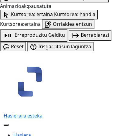
Animazioak:pausatuta
Kurtsorea: ertaina
Kurtsorea: handia
Kurtsorea:ertaina
Orrialdea entzun
Erreproduzitu
Gelditu
Berrabiarazi
Reset
Irisgarritasun laguntza
Hasierara esteka
Hasiera