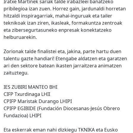
Iratxe Martinek sariak talde irabazleei banatzeko
pribilegioa izan zuen. Horrez gain, jardunaldi horretan
hitzaldi inspiragarriak, mahai-inguruak eta tailer
teknikoak izan ziren, ikasleak, formakuntza zentroak
eta zibersegurtasuneko enpresak konektatzeko
helburuarekin.
Zorionak talde finalistei eta, jakina, parte hartu duen
talentu gazte handiari! Etengabe aldatzen eta garatzen
ari den sektore batean ikasten jarraitzera animatzen
zaituztegu.
IES ZUBIRI MANTEO BHI
CIFP Txurdinaga LHII
CPIFP Maristak Durango LHIPI
CPIFP EGIBIDE (Fundación Diocesanas-Jesús Obrero
Fundazioa) LHIPI
Eta eskerrak eman nahi dizkiegu TKNIKA eta Eusko