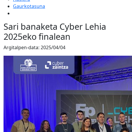
Gaurkotasuna
Sari banaketa Cyber Lehia
2025eko finalean
Argitalpen-data:
2025/04/04