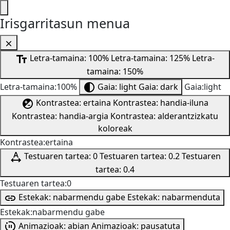
Irisgarritasun menua
Letra-tamaina: 100%
Letra-tamaina: 125%
Letra-
tamaina: 150%
Letra-tamaina:100%
Gaia: light
Gaia: dark
Gaia:light
Kontrastea: ertaina
Kontrastea: handia-iluna
Kontrastea: handia-argia
Kontrastea: alderantzizkatu
koloreak
Kontrastea:ertaina
Testuaren tartea: 0
Testuaren tartea: 0.2
Testuaren
tartea: 0.4
Testuaren tartea:0
Estekak: nabarmendu gabe
Estekak: nabarmenduta
Estekak:nabarmendu gabe
Animazioak: abian
Animazioak: pausatuta