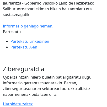
Jaurlaritza - Gobierno Vascoko Lanbide Heziketako
Sailburuordetzari ekimen bikain hau antolatu eta
sustatzeagatik.
Informazio gehiago hemen.
Partekatu
Partekatu Linkedinen
Partekatu X-en
Zibereguraldia
Cyberzaintzan, hilero buletin bat argitaratu dugu
informazio garrantzitsuenarekin. Bertan,
zibersegurtasunaren sektoreari buruzko albiste
nabarmenenak bidaltzen dira.
Harpidetu zaitez