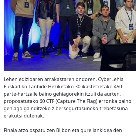
Lehen edizioaren arrakastaren ondoren, CyberLehia
Euskadiko Lanbide Heziketako 30 ikastetxetako 450
parte-hartzaile baino gehiagorekin itzuli da aurten,
proposatutako 60 CTF (Capture The Flag) erronka baino
gehiago gainditzeko zibersegurtasuneko trebetasuna
erakutsi dutenak.
Finala atzo ospatu zen Bilbon eta gure lankidea den