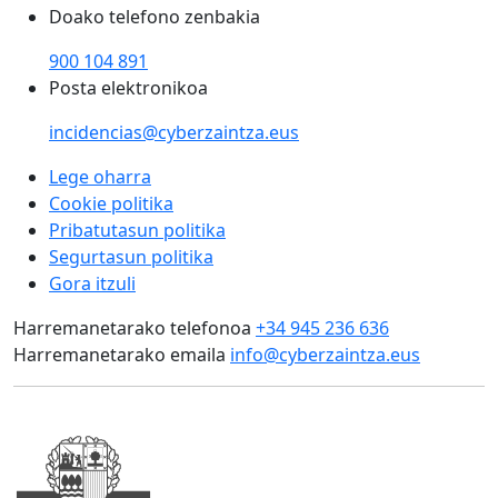
Doako telefono zenbakia
900 104 891
Posta elektronikoa
incidencias@cyberzaintza.eus
Lege oharra
Cookie politika
Pribatutasun politika
Segurtasun politika
Gora itzuli
Harremanetarako telefonoa
+34 945 236 636
Harremanetarako emaila
info@cyberzaintza.eus