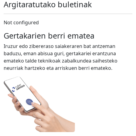
Argitaratutako buletinak
Not configured
Gertakarien berri ematea
Iruzur edo zibereraso saiakeraren bat antzeman
baduzu, eman abisua guri, gertakariei erantzuna
emateko talde teknikoak zabalkundea saihesteko
neurriak hartzeko eta arriskuen berri emateko.