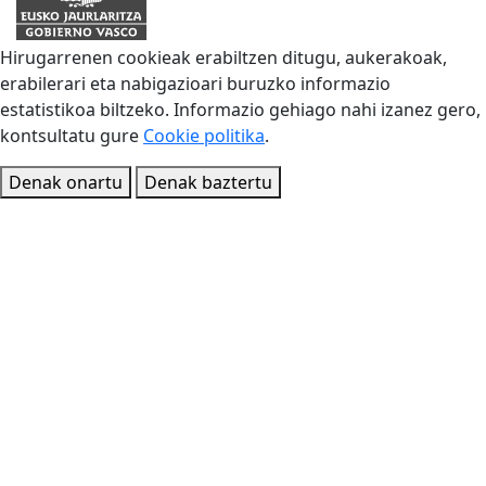
Hirugarrenen cookieak erabiltzen ditugu, aukerakoak,
erabilerari eta nabigazioari buruzko informazio
estatistikoa biltzeko. Informazio gehiago nahi izanez gero,
kontsultatu gure
Cookie politika
.
Denak onartu
Denak baztertu