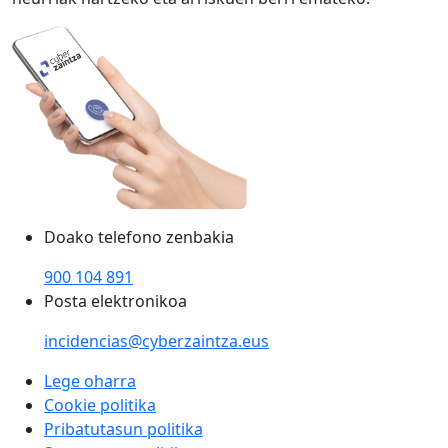
Doako telefono zenbakia
900 104 891
Posta elektronikoa
incidencias@cyberzaintza.eus
Lege oharra
Cookie politika
Pribatutasun politika