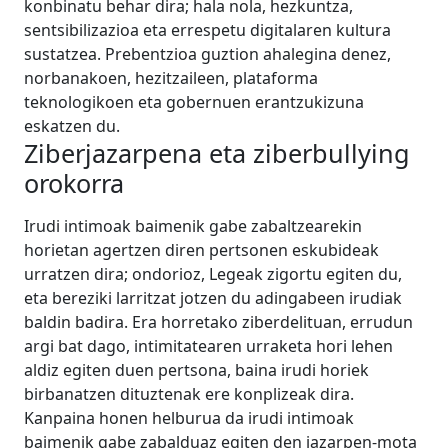
konbinatu behar dira; hala nola, hezkuntza,
sentsibilizazioa eta errespetu digitalaren kultura
sustatzea. Prebentzioa guztion ahalegina denez,
norbanakoen, hezitzaileen, plataforma
teknologikoen eta gobernuen erantzukizuna
eskatzen du.
Ziberjazarpena eta ziberbullying
orokorra
Irudi intimoak baimenik gabe zabaltzearekin
horietan agertzen diren pertsonen eskubideak
urratzen dira; ondorioz, Legeak zigortu egiten du,
eta bereziki larritzat jotzen du adingabeen irudiak
baldin badira. Era horretako ziberdelituan, errudun
argi bat dago, intimitatearen urraketa hori lehen
aldiz egiten duen pertsona, baina irudi horiek
birbanatzen dituztenak ere konplizeak dira.
Kanpaina honen helburua da irudi intimoak
baimenik gabe zabalduaz egiten den jazarpen-mota