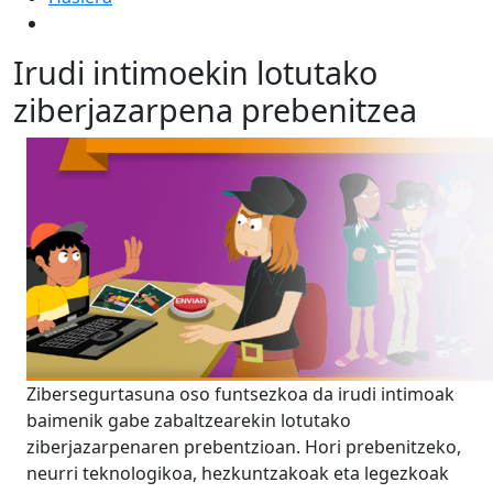
Irudi intimoekin lotutako
ziberjazarpena prebenitzea
Zibersegurtasuna oso funtsezkoa da irudi intimoak
baimenik gabe zabaltzearekin lotutako
ziberjazarpenaren prebentzioan. Hori prebenitzeko,
neurri teknologikoa, hezkuntzakoak eta legezkoak