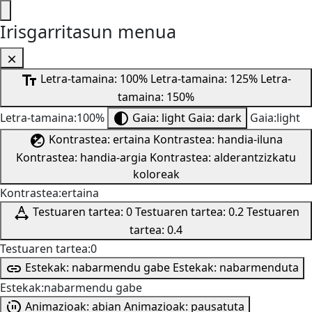
Irisgarritasun menua
Letra-tamaina: 100%
Letra-tamaina: 125%
Letra-
tamaina: 150%
Letra-tamaina:100%
Gaia: light
Gaia: dark
Gaia:light
Kontrastea: ertaina
Kontrastea: handia-iluna
Kontrastea: handia-argia
Kontrastea: alderantzizkatu
koloreak
Kontrastea:ertaina
Testuaren tartea: 0
Testuaren tartea: 0.2
Testuaren
tartea: 0.4
Testuaren tartea:0
Estekak: nabarmendu gabe
Estekak: nabarmenduta
Estekak:nabarmendu gabe
Animazioak: abian
Animazioak: pausatuta