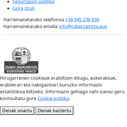
Segurtasun politika
Gora itzuli
Harremanetarako telefonoa
+34 945 236 636
Harremanetarako emaila
info@cyberzaintza.eus
Hirugarrenen cookieak erabiltzen ditugu, aukerakoak,
erabilerari eta nabigazioari buruzko informazio
estatistikoa biltzeko. Informazio gehiago nahi izanez gero,
kontsultatu gure
Cookie politika
.
Denak onartu
Denak baztertu