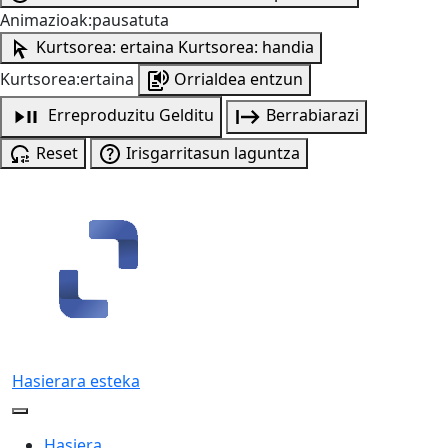
Animazioak:pausatuta
Kurtsorea: ertaina
Kurtsorea: handia
Kurtsorea:ertaina
Orrialdea entzun
Erreproduzitu
Gelditu
Berrabiarazi
Reset
Irisgarritasun laguntza
Hasierara esteka
Hasiera