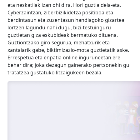
eta neskatilak izan ohi dira. Hori guztia dela-eta,
Cyberzaintzan, ziberbizikidetza positiboa eta
berdintasun eta zuzentasun handiagoko gizartea
lortzen lagundu nahi dugu, bizi-testuinguru
guztietan giza eskubideak bermatuko dituena.
Guztiontzako giro segurua, mehatxurik eta
xantaiarik gabe, biktimizazio-mota guztietatik aske.
Errespetua eta enpatia online inguruneetan ere
behar dira; joka dezagun gainerako pertsonekin gu
tratatzea gustatuko litzaigukeen bezala.