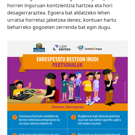
horren inguruan kontzientzia hartzea eta hori
desagerraraztea. Egoera bat aldatzeko lehen
urratsa horretaz jabetzea denez, kontuan hartu
beharreko gogoeten zerrenda bat egin dugu.