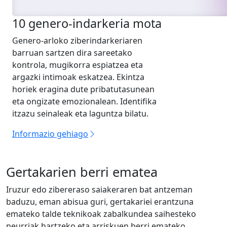
10 genero-indarkeria mota
Genero-arloko ziberindarkeriaren
barruan sartzen dira sareetako
kontrola, mugikorra espiatzea eta
argazki intimoak eskatzea. Ekintza
horiek eragina dute pribatutasunean
eta ongizate emozionalean. Identifika
itzazu seinaleak eta laguntza bilatu.
Informazio gehiago
Gertakarien berri ematea
Iruzur edo zibereraso saiakeraren bat antzeman
baduzu, eman abisua guri, gertakariei erantzuna
emateko talde teknikoak zabalkundea saihesteko
neurriak hartzeko eta arriskuen berri emateko.