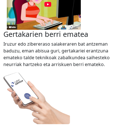
Gertakarien berri ematea
Iruzur edo zibereraso saiakeraren bat antzeman
baduzu, eman abisua guri, gertakariei erantzuna
emateko talde teknikoak zabalkundea saihesteko
neurriak hartzeko eta arriskuen berri emateko.