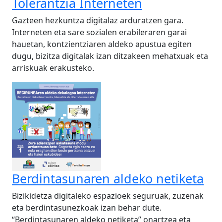
Tolerantzia Interneten
Gazteen hezkuntza digitalaz arduratzen gara.
Interneten eta sare sozialen erabileraren garai
hauetan, kontzientziaren aldeko apustua egiten
dugu, bizitza digitalak izan ditzakeen mehatxuak eta
arriskuak erakusteko.
Berdintasunaren aldeko netiketa
Bizikidetza digitaleko espazioek seguruak, zuzenak
eta berdintasunezkoak izan behar dute.
“Berdintasunaren aldeko netiketa” onartzea eta