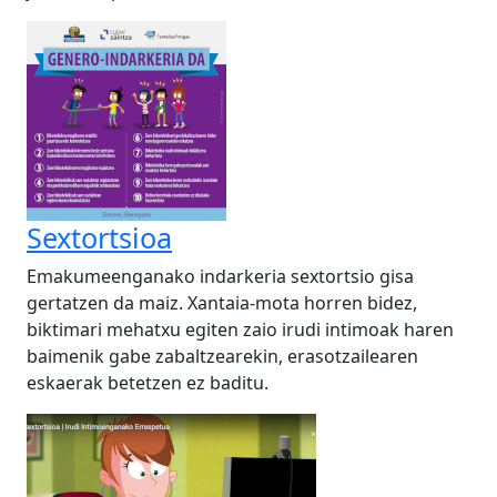
Sextortsioa
Emakumeenganako indarkeria sextortsio gisa
gertatzen da maiz. Xantaia-mota horren bidez,
biktimari mehatxu egiten zaio irudi intimoak haren
baimenik gabe zabaltzearekin, erasotzailearen
eskaerak betetzen ez baditu.