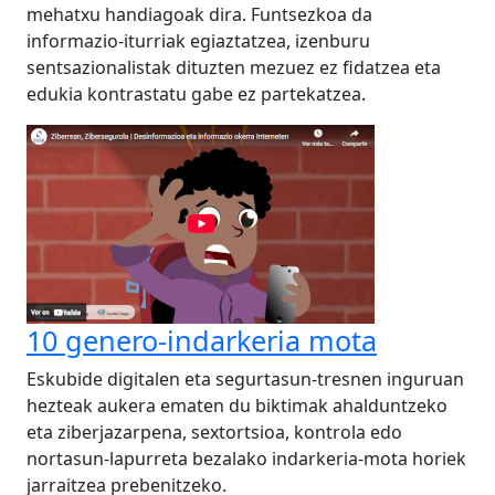
mehatxu handiagoak dira. Funtsezkoa da
informazio-iturriak egiaztatzea, izenburu
sentsazionalistak dituzten mezuez ez fidatzea eta
edukia kontrastatu gabe ez partekatzea.
10 genero-indarkeria mota
Eskubide digitalen eta segurtasun-tresnen inguruan
hezteak aukera ematen du biktimak ahalduntzeko
eta ziberjazarpena, sextortsioa, kontrola edo
nortasun-lapurreta bezalako indarkeria-mota horiek
jarraitzea prebenitzeko.