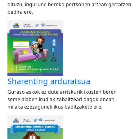
dituzu, ingurune bereko pertsonen artean gertatzen
badira ere.
Sharenting arduratsua
Guraso askok ez dute arriskurik ikusten beren
seme-alaben irudiak zabaltzeari dagokionean,
milaka ezezagunek ikus baditzakete ere.