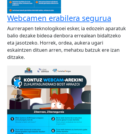
Webcamen erabilera segurua
Aurrerapen teknologikoei esker, ia edozein aparatuk
balio dezake bideoa denbora errealean bidaltzeko
eta jasotzeko. Horrek, ordea, aukera ugari
eskaintzen dituen arren, mehatxu batzuk ere izan
ditzake.