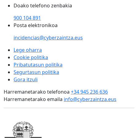
Doako telefono zenbakia
900 104 891
Posta elektronikoa
incidencias@cyberzaintza.eus
Lege oharra
Cookie politika
Pribatutasun politika
Segurtasun politika
Gora itzuli
Harremanetarako telefonoa
+34 945 236 636
Harremanetarako emaila
info@cyberzaintza.eus