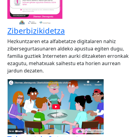
Ziberbizikidetza
Hezkuntzaren eta alfabetatze digitalaren nahiz
zibersegurtasunaren aldeko apustua egiten dugu,
familia guztiek Interneten aurki ditzaketen erronkak
ezagutu, mehatxuak saihestu eta horien aurrean
jardun dezaten.