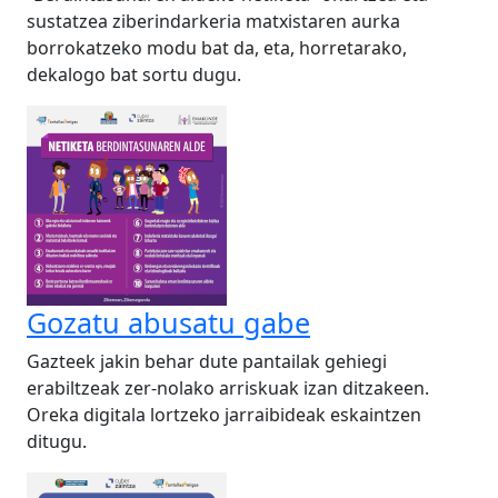
sustatzea ziberindarkeria matxistaren aurka
borrokatzeko modu bat da, eta, horretarako,
dekalogo bat sortu dugu.
Gozatu abusatu gabe
Gazteek jakin behar dute pantailak gehiegi
erabiltzeak zer-nolako arriskuak izan ditzakeen.
Oreka digitala lortzeko jarraibideak eskaintzen
ditugu.