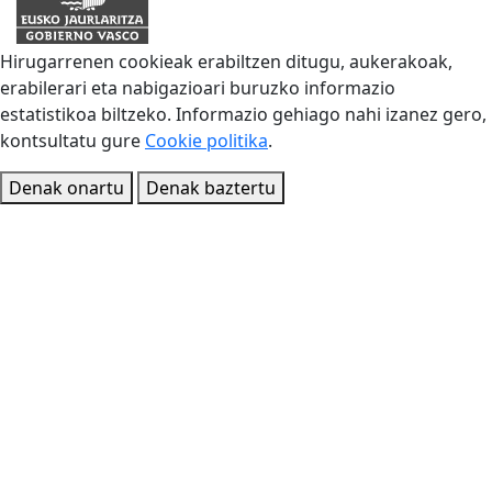
Hirugarrenen cookieak erabiltzen ditugu, aukerakoak,
erabilerari eta nabigazioari buruzko informazio
estatistikoa biltzeko. Informazio gehiago nahi izanez gero,
kontsultatu gure
Cookie politika
.
Denak onartu
Denak baztertu