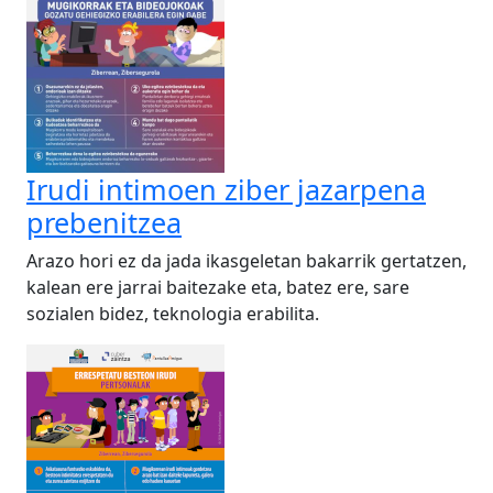
Irudi intimoen ziber jazarpena
prebenitzea
Arazo hori ez da jada ikasgeletan bakarrik gertatzen,
kalean ere jarrai baitezake eta, batez ere, sare
sozialen bidez, teknologia erabilita.