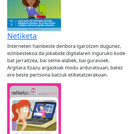
Netiketa
Interneten hainbeste denbora igarotzen dugunez,
ezinbestekoa da jokabide digitalaren inguruko kode
bat jarraitzea, bai seme-alabek, bai gurasoek.
Argitara itzazu argazkiak modu arduratsuan, batez
ere beste pertsona batzuk etiketatzerakoan.