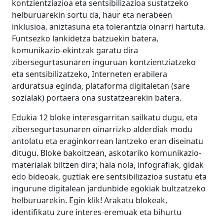
kontzientziazioa eta sentsibilizazioa sustatzeko
helburuarekin sortu da, haur eta nerabeen
inklusioa, aniztasuna eta tolerantzia oinarri hartuta.
Funtsezko lankidetza batzuekin batera,
komunikazio-ekintzak garatu dira
zibersegurtasunaren inguruan kontzientziatzeko
eta sentsibilizatzeko, Interneten erabilera
arduratsua eginda, plataforma digitaletan (sare
sozialak) portaera ona sustatzearekin batera.
Edukia 12 bloke interesgarritan sailkatu dugu, eta
zibersegurtasunaren oinarrizko alderdiak modu
antolatu eta eraginkorrean lantzeko eran diseinatu
ditugu. Bloke bakoitzean, askotariko komunikazio-
materialak biltzen dira; hala nola, infografiak, gidak
edo bideoak, guztiak ere sentsibilizazioa sustatu eta
ingurune digitalean jardunbide egokiak bultzatzeko
helburuarekin. Egin klik! Arakatu blokeak,
identifikatu zure interes-eremuak eta bihurtu