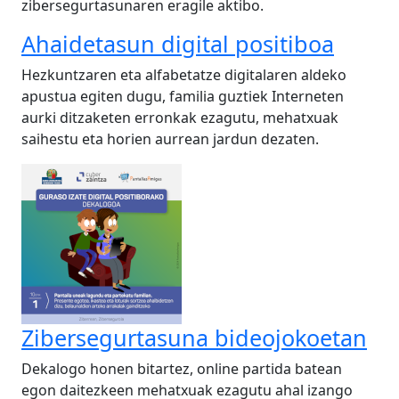
zibersegurtasunaren eragile aktibo.
Ahaidetasun digital positiboa
Hezkuntzaren eta alfabetatze digitalaren aldeko
apustua egiten dugu, familia guztiek Interneten
aurki ditzaketen erronkak ezagutu, mehatxuak
saihestu eta horien aurrean jardun dezaten.
Zibersegurtasuna bideojokoetan
Dekalogo honen bitartez, online partida batean
egon daitezkeen mehatxuak ezagutu ahal izango