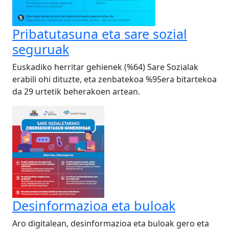
Pribatutasuna eta sare sozial
seguruak
Euskadiko herritar gehienek (%64) Sare Sozialak
erabili ohi dituzte, eta zenbatekoa %95era bitartekoa
da 29 urtetik beherakoen artean.
Desinformazioa eta buloak
Aro digitalean, desinformazioa eta buloak gero eta