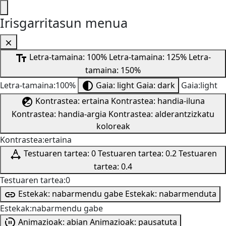
Irisgarritasun menua
Letra-tamaina: 100%
Letra-tamaina: 125%
Letra-
tamaina: 150%
Letra-tamaina:100%
Gaia: light
Gaia: dark
Gaia:light
Kontrastea: ertaina
Kontrastea: handia-iluna
Kontrastea: handia-argia
Kontrastea: alderantzizkatu
koloreak
Kontrastea:ertaina
Testuaren tartea: 0
Testuaren tartea: 0.2
Testuaren
tartea: 0.4
Testuaren tartea:0
Estekak: nabarmendu gabe
Estekak: nabarmenduta
Estekak:nabarmendu gabe
Animazioak: abian
Animazioak: pausatuta