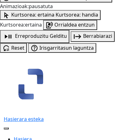
Animazioak:pausatuta
Kurtsorea: ertaina
Kurtsorea: handia
Kurtsorea:ertaina
Orrialdea entzun
Erreproduzitu
Gelditu
Berrabiarazi
Reset
Irisgarritasun laguntza
Hasierara esteka
Hasiera