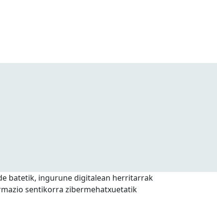
e batetik, ingurune digitalean herritarrak
formazio sentikorra zibermehatxuetatik