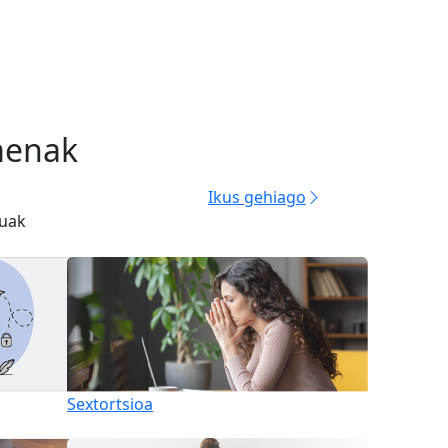
menak
Ikus gehiago
luak
Sextortsioa