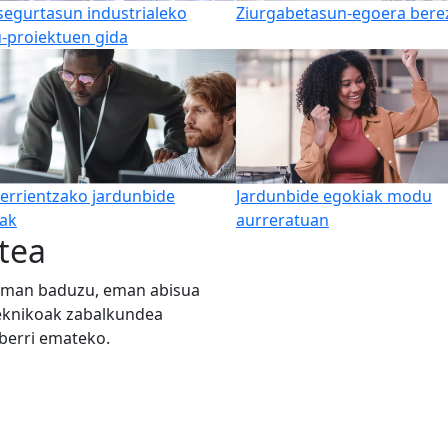
segurtasun industrialeko
Ziurgabetasun-egoera bere
-proiektuen gida
errientzako jardunbide
Jardunbide egokiak modu
ak
aurreratuan
tea
zeman baduzu, eman abisua
teknikoak zabalkundea
 berri emateko.