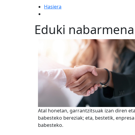
Hasiera
Eduki nabarmena
Atal honetan, garrantzitsuak izan diren et
babesteko bereziak; eta, bestetik, enpresa
babesteko.