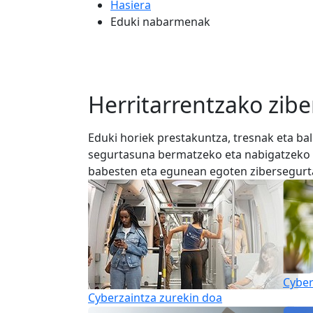
Hasiera
Eduki nabarmenak
Herritarrentzako zi
Eduki horiek prestakuntza, tresnak eta ba
segurtasuna bermatzeko eta nabigatzeko o
babesten eta egunean egoten zibersegurt
Cybe
Cyberzaintza zurekin doa