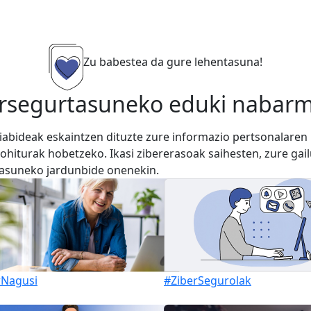
Zu babestea da gure lehentasuna!
bersegurtasuneko eduki nabar
liabideak eskaintzen dituzte zure informazio pertsonalaren
hiturak hobetzeko. Ikasi zibererasoak saihesten, zure gai
asuneko jardunbide onenekin.
rNagusi
#ZiberSegurolak