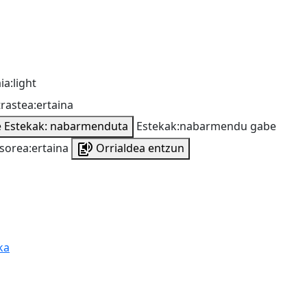
ia:light
rastea:ertaina
e
Estekak: nabarmenduta
Estekak:nabarmendu gabe
sorea:ertaina
Orrialdea entzun
ka