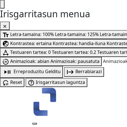
Irisgarritasun menua
Letra-tamaina: 100%
Letra-tamaina: 125%
Letra-tamai
Kontrastea: ertaina
Kontrastea: handia-iluna
Kontraste
Testuaren tartea: 0
Testuaren tartea: 0.2
Testuaren tart
Animazioak: abian
Animazioak: pausatuta
Animazioak
Erreproduzitu
Gelditu
Berrabiarazi
Reset
Irisgarritasun laguntza