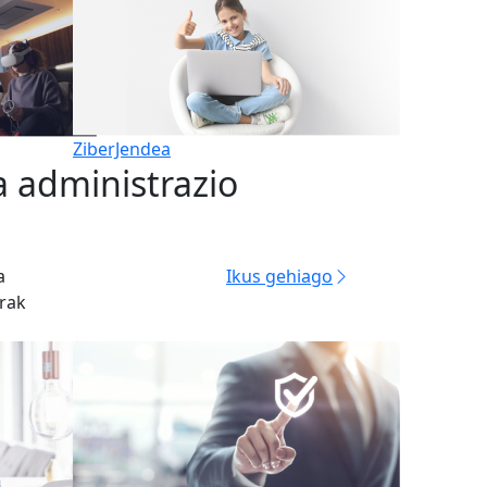
ZiberJendea
 administrazio
a
Ikus gehiago
rrak