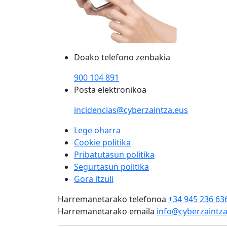
Doako telefono zenbakia
900 104 891
Posta elektronikoa
incidencias@cyberzaintza.eus
Lege oharra
Cookie politika
Pribatutasun politika
Segurtasun politika
Gora itzuli
Harremanetarako telefonoa
+34 945 236 63
Harremanetarako emaila
info@cyberzaintza