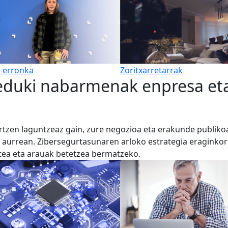
 erronka
Zoritxarretarrak
eduki nabarmenak enpresa eta
dartzen laguntzeaz gain, zure negozioa eta erakunde publiko
 aurrean. Zibersegurtasunaren arloko estrategia eraginko
tea eta arauak betetzea bermatzeko.