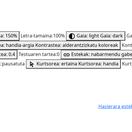
na: 150%
Letra-tamaina:100%
Gaia: light
Gaia: dark
Ga
a: handia-argia
Kontrastea: alderantzizkatu koloreak
Kont
ea: 0.4
Testuaren tartea:0
Estekak: nabarmendu gab
:pausatuta
Kurtsorea: ertaina
Kurtsorea: handia
Kurt
Hasierara este