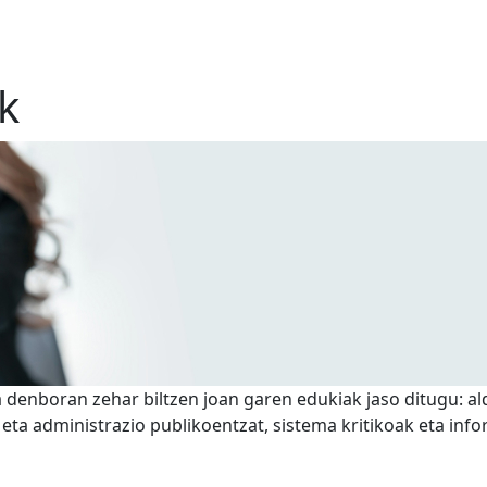
k
a denboran zehar biltzen joan garen edukiak jaso ditugu: ald
 eta administrazio publikoentzat, sistema kritikoak eta in