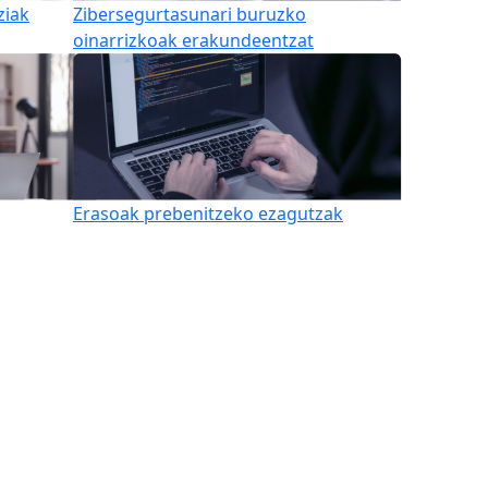
ziak
Zibersegurtasunari buruzko
oinarrizkoak erakundeentzat
Erasoak prebenitzeko ezagutzak