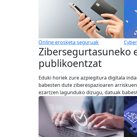
Online erosketa seguruak
Cyber
Zibersegurtasuneko 
publikoentzat
Eduki horiek zure azpiegitura digitala in
babesten dute ziberespazioaren arriskuen
ezartzen lagunduko dizugu, datuak babes