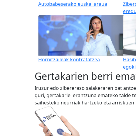
Autobabeserako euskal araua
Ziber
eredu
Hornitzaileak kontratatzea
Hasib
egoki
Gertakarien berri ema
Iruzur edo zibereraso saiakeraren bat ant
guri, gertakariei erantzuna emateko talde 
saihesteko neurriak hartzeko eta arriskuen