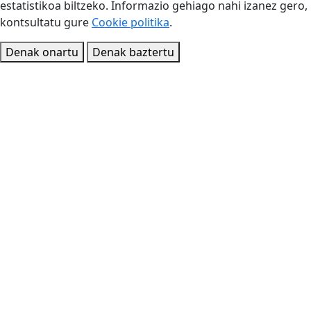
estatistikoa biltzeko. Informazio gehiago nahi izanez gero,
kontsultatu gure
Cookie politika
.
Denak onartu
Denak baztertu