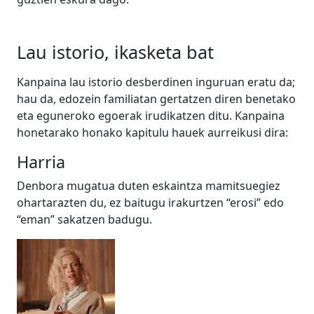
Lau istorio, ikasketa bat
Kanpaina lau istorio desberdinen inguruan eratu da;
hau da, edozein familiatan gertatzen diren benetako
eta eguneroko egoerak irudikatzen ditu. Kanpaina
honetarako honako kapitulu hauek aurreikusi dira:
Harria
Denbora mugatua duten eskaintza mamitsuegiez
ohartarazten du, ez baitugu irakurtzen “erosi” edo
“eman” sakatzen badugu.