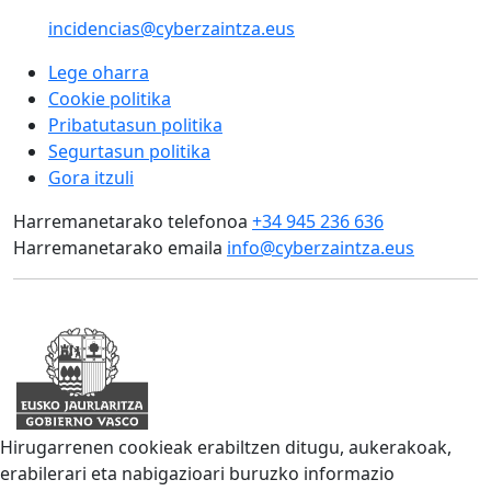
incidencias@cyberzaintza.eus
Lege oharra
Cookie politika
Pribatutasun politika
Segurtasun politika
Gora itzuli
Harremanetarako telefonoa
+34 945 236 636
Harremanetarako emaila
info@cyberzaintza.eus
Hirugarrenen cookieak erabiltzen ditugu, aukerakoak,
erabilerari eta nabigazioari buruzko informazio