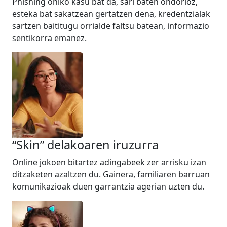
Phishing ohiko kasu bat da, sari baten ondorioz,
esteka bat sakatzean gertatzen dena, kredentzialak
sartzen baititugu orrialde faltsu batean, informazio
sentikorra emanez.
“Skin” delakoaren iruzurra
Online jokoen bitartez adingabeek zer arrisku izan
ditzaketen azaltzen du. Gainera, familiaren barruan
komunikazioak duen garrantzia agerian uzten du.