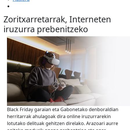
Zoritxarretarrak, Interneten
iruzurra prebenitzeko
Black Friday garaian eta Gabonetako denboraldian
herritarrak ahulagoak dira online iruzurrarekin
lotutako delituak gehitzen direlako. Arazoari aurre