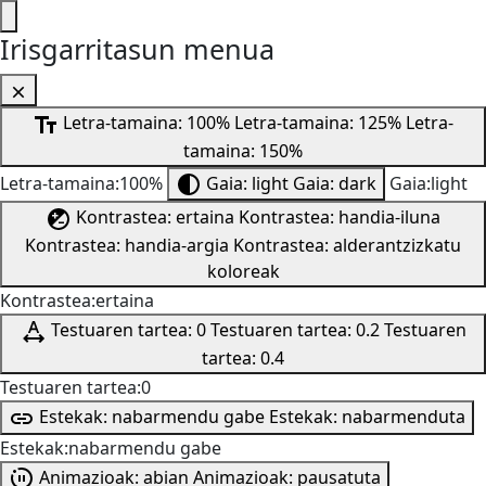
Irisgarritasun menua
Letra-tamaina: 100%
Letra-tamaina: 125%
Letra-
tamaina: 150%
Letra-tamaina:100%
Gaia: light
Gaia: dark
Gaia:light
Kontrastea: ertaina
Kontrastea: handia-iluna
Kontrastea: handia-argia
Kontrastea: alderantzizkatu
koloreak
Kontrastea:ertaina
Testuaren tartea: 0
Testuaren tartea: 0.2
Testuaren
tartea: 0.4
Testuaren tartea:0
Estekak: nabarmendu gabe
Estekak: nabarmenduta
Estekak:nabarmendu gabe
Animazioak: abian
Animazioak: pausatuta