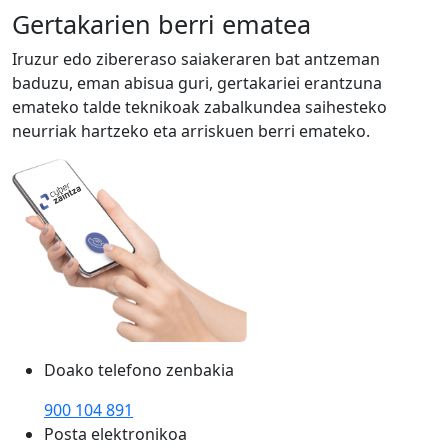
Gertakarien berri ematea
Iruzur edo zibereraso saiakeraren bat antzeman
baduzu, eman abisua guri, gertakariei erantzuna
emateko talde teknikoak zabalkundea saihesteko
neurriak hartzeko eta arriskuen berri emateko.
Doako telefono zenbakia
900 104 891
Posta elektronikoa