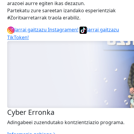
arazoei aurre egiten ikas dezazun.
Partekatu zure sareetan izandako esperientziak
#Zoritxarretarrak traola erabiliz.
Jarrai gaitzazu Instagramen!
Jarrai gaitzazu
TikToken!
Cyber Erronka
Adingabeei zuzendutako kontzientziazio programa.