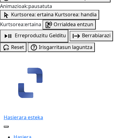
Animazioak:pausatuta
Kurtsorea: ertaina
Kurtsorea: handia
Kurtsorea:ertaina
Orrialdea entzun
Erreproduzitu
Gelditu
Berrabiarazi
Reset
Irisgarritasun laguntza
Hasierara esteka
Hasiera