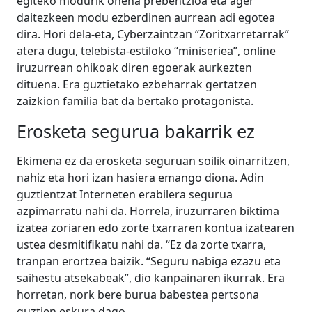
egiteko modurik onena prebentzioa eta ager
daitezkeen modu ezberdinen aurrean adi egotea
dira. Hori dela-eta, Cyberzaintzan “Zoritxarretarrak”
atera dugu, telebista-estiloko “miniseriea”, online
iruzurrean ohikoak diren egoerak aurkezten
dituena. Era guztietako ezbeharrak gertatzen
zaizkion familia bat da bertako protagonista.
Erosketa segurua bakarrik ez
Ekimena ez da erosketa seguruan soilik oinarritzen,
nahiz eta hori izan hasiera emango diona. Adin
guztientzat Interneten erabilera segurua
azpimarratu nahi da. Horrela, iruzurraren biktima
izatea zoriaren edo zorte txarraren kontua izatearen
ustea desmitifikatu nahi da. “Ez da zorte txarra,
tranpan erortzea baizik. “Seguru nabiga ezazu eta
saihestu atsekabeak”, dio kanpainaren ikurrak. Era
horretan, nork bere burua babestea pertsona
guztien eskura dago.