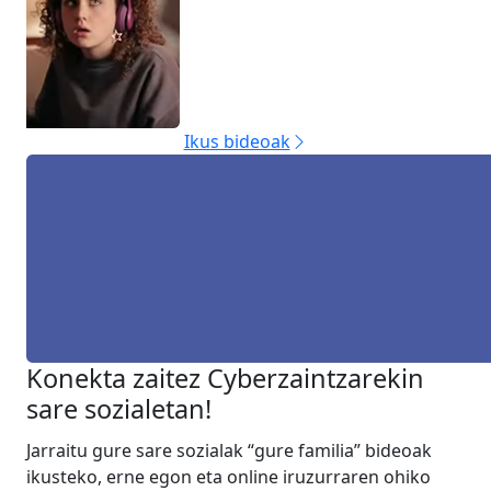
Ikus bideoak
Konekta zaitez Cyberzaintzarekin
sare sozialetan!
Jarraitu gure sare sozialak “gure familia” bideoak
ikusteko, erne egon eta online iruzurraren ohiko