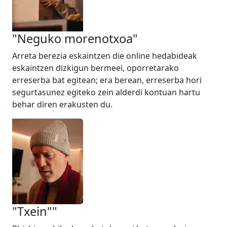
"Neguko morenotxoa"
Arreta berezia eskaintzen die online hedabideak
eskaintzen dizkigun bermeei, oporretarako
erreserba bat egitean; era berean, erreserba hori
segurtasunez egiteko zein alderdi kontuan hartu
behar diren erakusten du.
"Txein""