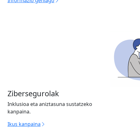
Informazio gehiago
Zibersegurolak
Inklusioa eta aniztasuna sustatzeko
kanpaina.
Ikus kanpaina