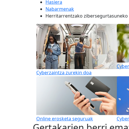
Hasiera
Nabarmenak
Herritarrentzako zibersegurtasunek
Cybe
Cyberzaintza zurekin doa
Online erosketa seguruak
Cyber
Gertakarien berri ema