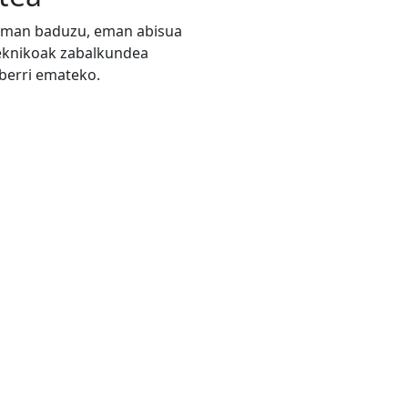
zeman baduzu, eman abisua
teknikoak zabalkundea
 berri emateko.