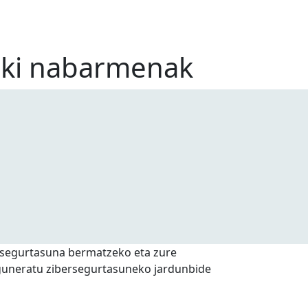
uki nabarmenak
n segurtasuna bermatzeko eta zure
 eguneratu zibersegurtasuneko jardunbide