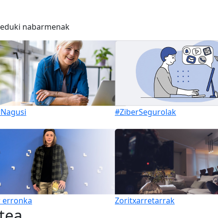
o eduki nabarmenak
rNagusi
#ZiberSegurolak
 erronka
Zoritxarretarrak
tea