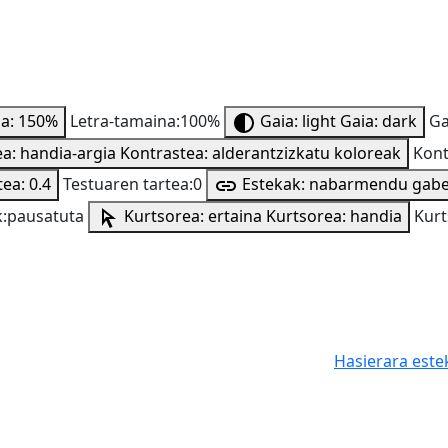
na: 150%
Letra-tamaina:100%
Gaia: light
Gaia: dark
Ga
a: handia-argia
Kontrastea: alderantzizkatu koloreak
Kont
ea: 0.4
Testuaren tartea:0
Estekak: nabarmendu gab
:pausatuta
Kurtsorea: ertaina
Kurtsorea: handia
Kurt
Hasierara este