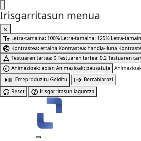
Irisgarritasun menua
Letra-tamaina: 100%
Letra-tamaina: 125%
Letra-tamai
Kontrastea: ertaina
Kontrastea: handia-iluna
Kontraste
Testuaren tartea: 0
Testuaren tartea: 0.2
Testuaren tart
Animazioak: abian
Animazioak: pausatuta
Animazioak
Erreproduzitu
Gelditu
Berrabiarazi
Reset
Irisgarritasun laguntza