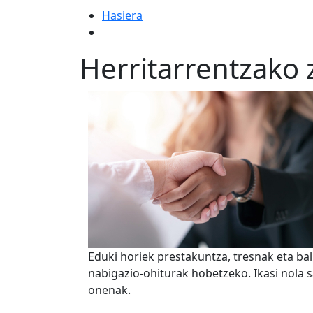
Hasiera
Herritarrentzako
Eduki horiek prestakuntza, tresnak eta ba
nabigazio-ohiturak hobetzeko. Ikasi nola 
onenak.