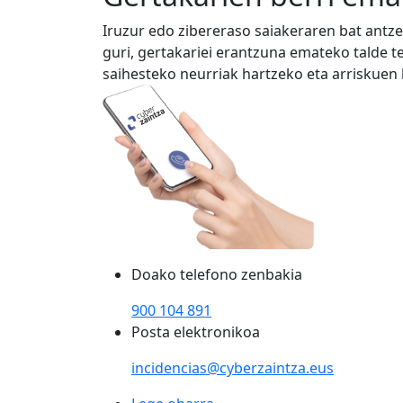
Iruzur edo zibereraso saiakeraren bat ant
guri, gertakariei erantzuna emateko talde 
saihesteko neurriak hartzeko eta arriskuen
Doako telefono zenbakia
900 104 891
Posta elektronikoa
incidencias@cyberzaintza.eus