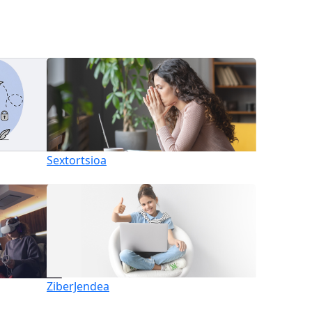
Sextortsioa
ZiberJendea