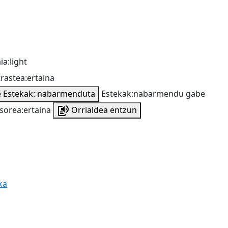
ia:light
rastea:ertaina
e
Estekak: nabarmenduta
Estekak:nabarmendu gabe
sorea:ertaina
Orrialdea entzun
ka