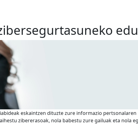
 zibersegurtasuneko ed
liabideak eskaintzen dituzte zure informazio pertsonalare
saihestu zibererasoak, nola babestu zure gailuak eta nola