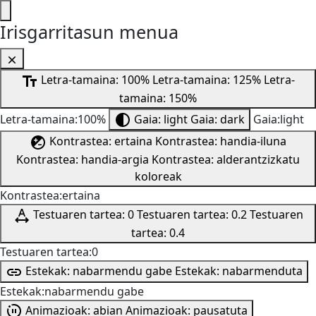
Irisgarritasun menua
Letra-tamaina: 100%
Letra-tamaina: 125%
Letra-
tamaina: 150%
Letra-tamaina:100%
Gaia: light
Gaia: dark
Gaia:light
Kontrastea: ertaina
Kontrastea: handia-iluna
Kontrastea: handia-argia
Kontrastea: alderantzizkatu
koloreak
Kontrastea:ertaina
Testuaren tartea: 0
Testuaren tartea: 0.2
Testuaren
tartea: 0.4
Testuaren tartea:0
Estekak: nabarmendu gabe
Estekak: nabarmenduta
Estekak:nabarmendu gabe
Animazioak: abian
Animazioak: pausatuta