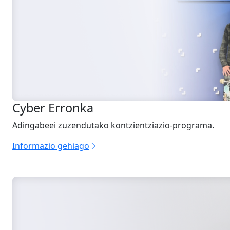
Cyber Erronka
Adingabeei zuzendutako kontzientziazio-programa.
Informazio gehiago