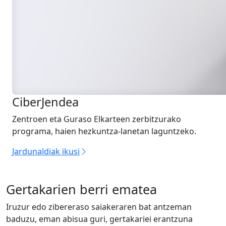
CiberJendea
Zentroen eta Guraso Elkarteen zerbitzurako
programa, haien hezkuntza-lanetan laguntzeko.
Jardunaldiak ikusi
Gertakarien berri ematea
Iruzur edo zibereraso saiakeraren bat antzeman
baduzu, eman abisua guri, gertakariei erantzuna