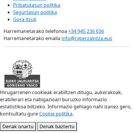
Pribatutasun politika
Segurtasun politika
Gora itzuli
Harremanetarako telefonoa
+34 945 236 636
Harremanetarako emaila
info@cyberzaintza.eus
Hirugarrenen cookieak erabiltzen ditugu, aukerakoak,
erabilerari eta nabigazioari buruzko informazio
estatistikoa biltzeko. Informazio gehiago nahi izanez gero,
kontsultatu gure
Cookie politika
.
Denak onartu
Denak baztertu