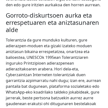
den edo gure iritzien aurkakoa den horren aurrean.
Gorroto-diskurtsoen aurka eta
errespetuaren eta aniztasunaren
alde
Tolerantzia da gure munduko kulturen, gure
adierazpen-moduen eta gizaki izateko moduen
aniztasun bikaina errespetatzea, onartzea eta
balioestea, UNESCOk 1995ean Tolerantziaren
inguruko Printzipioen adierazpenean
adierazitakoaren arabera. Hori dela-eta,
Cyberzaintzan Interneten tolerantziak duen
garrantzia azpimarratu nahi dugu; izan ere, aurrean
pantaila bat dugunean, plataforma sozialetako edo
WhatsApp-eko koadrilako taldeko jokabideak, gure
jarrerak, beste pertsona batzuekin aurrez aurre
gaudenean erakutsi ohi ditugunaren bestelakoak