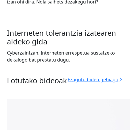
izan ohi dira. Nola saihets dezakegu hori?
Interneten tolerantzia izatearen
aldeko gida
Cyberzaintzan, Interneten errespetua sustatzeko
dekalogo bat prestatu dugu.
Lotutako bideoak
Ezagutu bideo gehiago