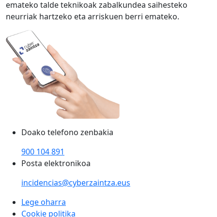
emateko talde teknikoak zabalkundea saihesteko
neurriak hartzeko eta arriskuen berri emateko.
Doako telefono zenbakia
900 104 891
Posta elektronikoa
incidencias@cyberzaintza.eus
Lege oharra
Cookie politika