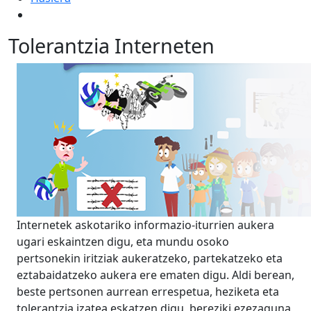
Tolerantzia Interneten
Internetek askotariko informazio-iturrien aukera
ugari eskaintzen digu, eta mundu osoko
pertsonekin iritziak aukeratzeko, partekatzeko eta
eztabaidatzeko aukera ere ematen digu. Aldi berean,
beste pertsonen aurrean errespetua, heziketa eta
tolerantzia izatea eskatzen digu, bereziki ezezaguna