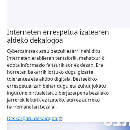
Interneten errespetua izatearen
aldeko dekalogoa
Cyberzaintzak arau batzuk ezarri nahi ditu
Interneten erabileran tentsiorik, mehatxurik
edota informazio faltsurik sor ez dezan. Era
horretan bakarrik lortuko dugu gizarte
tolerantea eta aktibo digitala. Besteekiko
errespetua izan behar dugu eta zuhur jokatu
ingurune birtualetan, ziberjazarpena bezalako
jarrerek lekurik ez izateko, aurrez aurreko
harremanetan bezala..
Deskargatu dekalogoa