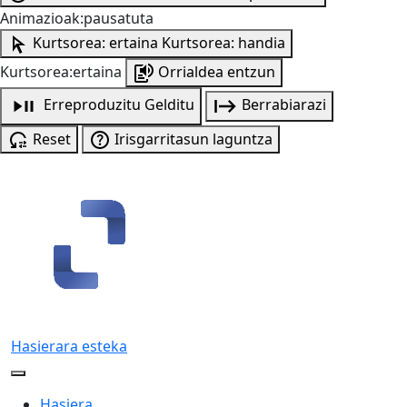
Animazioak:pausatuta
Kurtsorea: ertaina
Kurtsorea: handia
Kurtsorea:ertaina
Orrialdea entzun
Erreproduzitu
Gelditu
Berrabiarazi
Reset
Irisgarritasun laguntza
Hasierara esteka
Hasiera