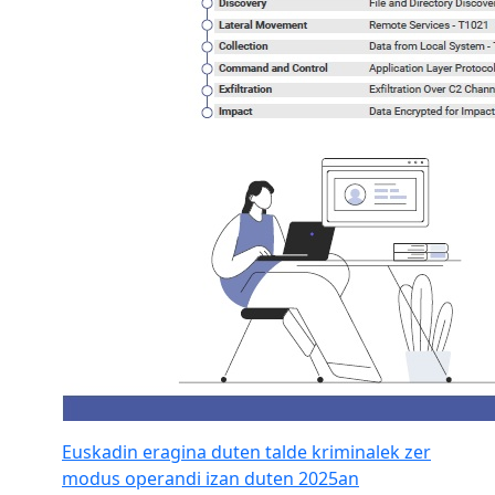
Euskadin eragina duten talde kriminalek zer
modus operandi izan duten 2025an