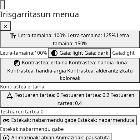
Irisgarritasun menua
Letra-tamaina: 100%
Letra-tamaina: 125%
Letra-
tamaina: 150%
Letra-tamaina:100%
Gaia: light
Gaia: dark
Gaia:light
Kontrastea: ertaina
Kontrastea: handia-iluna
Kontrastea: handia-argia
Kontrastea: alderantzizkatu
koloreak
Kontrastea:ertaina
Testuaren tartea: 0
Testuaren tartea: 0.2
Testuaren
tartea: 0.4
Testuaren tartea:0
Estekak: nabarmendu gabe
Estekak: nabarmenduta
Estekak:nabarmendu gabe
Animazioak: abian
Animazioak: pausatuta