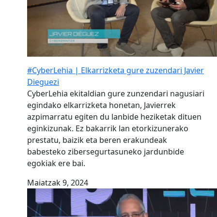
#CyberLehia | Elkarrizketa gure zuzendari Javier
Dieguezi
CyberLehia ekitaldian gure zunzendari nagusiari
egindako elkarrizketa honetan, Javierrek
azpimarratu egiten du lanbide heziketak dituen
eginkizunak. Ez bakarrik lan etorkizunerako
prestatu, baizik eta beren erakundeak
babesteko zibersegurtasuneko jardunbide
egokiak ere bai.
Maiatzak 9, 2024