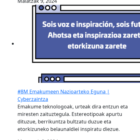
Maiatzak 9, 2024
#8M Emakumeen Nazioarteko Eguna |
Cyberzaintza
Emakume teknologoak, urteak dira entzun eta
miresten zaituztegula. Estereotipoak apurtu
dituzue, berrikuntza bultzatu duzue eta
etorkizuneko belaunaldiei inspiratu diezue.