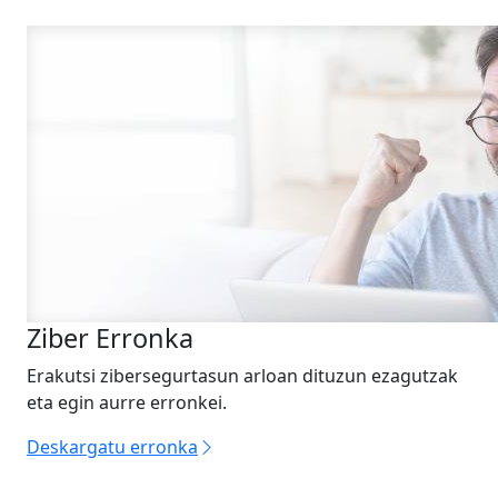
Ziber Erronka
Erakutsi zibersegurtasun arloan dituzun ezagutzak
eta egin aurre erronkei.
Deskargatu erronka