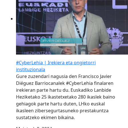
#CyberLehia | Irekiera eta ongietorri
instituzionala
Gure zuzendari nagusia den Francisco Javier
Diéguez Barriocanalek #CyberLehia finalaren
irekieran parte hartu du. Euskadiko Lanbide
Heziketako 25 ikastetxetako 280 ikaslek baino
gehiagok parte hartu duten, LHko euskal
ikasleen zibersegurtasuneko prestakuntza
sustatzeko ekimen bikaina.