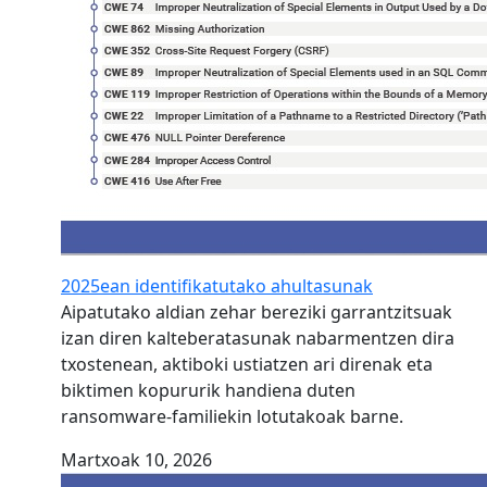
2025ean identifikatutako ahultasunak
Aipatutako aldian zehar bereziki garrantzitsuak
izan diren kalteberatasunak nabarmentzen dira
txostenean, aktiboki ustiatzen ari direnak eta
biktimen kopururik handiena duten
ransomware-familiekin lotutakoak barne.
Martxoak 10, 2026