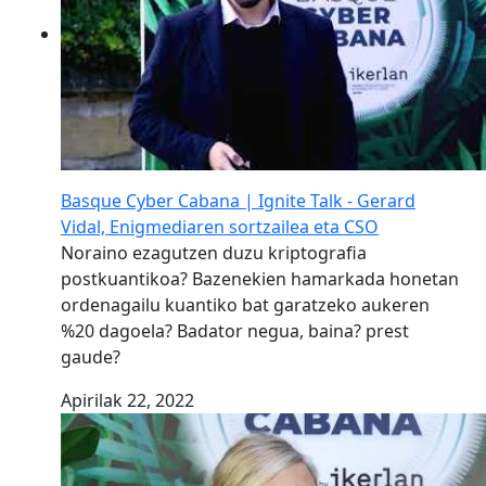
Basque Cyber Cabana | Ignite Talk - Gerard
Vidal, Enigmediaren sortzailea eta CSO
Noraino ezagutzen duzu kriptografia
postkuantikoa? Bazenekien hamarkada honetan
ordenagailu kuantiko bat garatzeko aukeren
%20 dagoela? Badator negua, baina? prest
gaude?
Apirilak 22, 2022