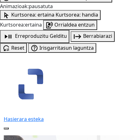
Animazioak:pausatuta
Kurtsorea: ertaina
Kurtsorea: handia
Kurtsorea:ertaina
Orrialdea entzun
Erreproduzitu
Gelditu
Berrabiarazi
Reset
Irisgarritasun laguntza
Hasierara esteka