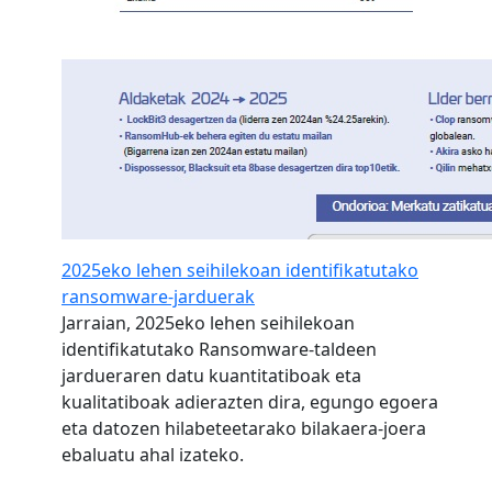
2025eko lehen seihilekoan identifikatutako
ransomware-jarduerak
Jarraian, 2025eko lehen seihilekoan
identifikatutako Ransomware-taldeen
jardueraren datu kuantitatiboak eta
kualitatiboak adierazten dira, egungo egoera
eta datozen hilabeteetarako bilakaera-joera
ebaluatu ahal izateko.