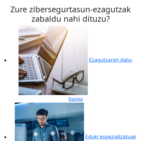
Zure zibersegurtasun-ezagutzak
zabaldu nahi dituzu?
Ezagutzaren datu-
basea
Eduki espezializatuak