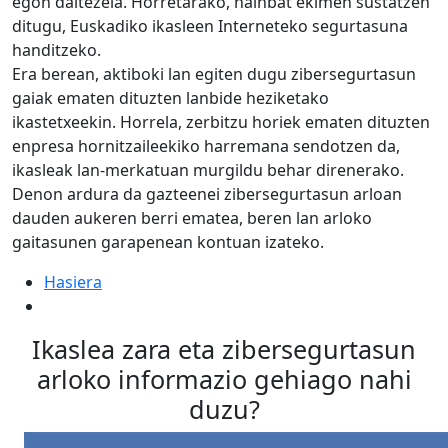
egon daitezela. Horretarako, hainbat ekimen sustatzen
ditugu, Euskadiko ikasleen Interneteko segurtasuna
handitzeko.
Era berean, aktiboki lan egiten dugu zibersegurtasun
gaiak ematen dituzten lanbide heziketako
ikastetxeekin. Horrela, zerbitzu horiek ematen dituzten
enpresa hornitzaileekiko harremana sendotzen da,
ikasleak lan-merkatuan murgildu behar direnerako.
Denon ardura da gazteenei zibersegurtasun arloan
dauden aukeren berri ematea, beren lan arloko
gaitasunen garapenean kontuan izateko.
Hasiera
Ikaslea zara eta zibersegurtasun
arloko informazio gehiago nahi
duzu?