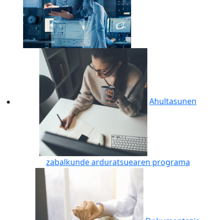
Ahultasunen
zabalkunde arduratsuearen programa