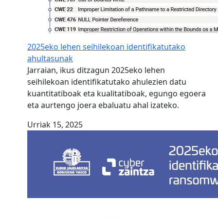
2025eko lehen seihilekoan identifikatutako
ahultasunak
Jarraian, ikus ditzagun 2025eko lehen
seihilekoan identifikatutako ahulezien datu
kuantitatiboak eta kualitatiboak, egungo egoera
eta aurtengo joera ebaluatu ahal izateko.
Urriak 15, 2025