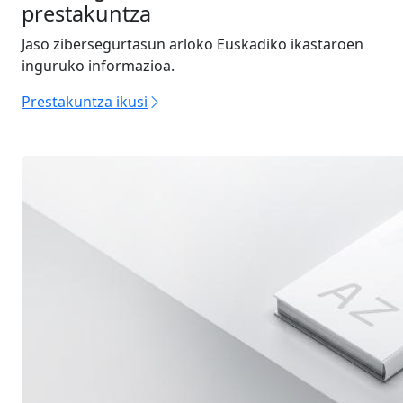
prestakuntza
Jaso zibersegurtasun arloko Euskadiko ikastaroen
inguruko informazioa.
Prestakuntza ikusi