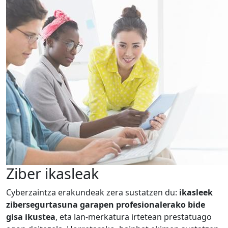
Ziber ikasleak
Cyberzaintza erakundeak zera sustatzen du:
ikasleek
zibersegurtasuna garapen profesionalerako bide
gisa ikustea
, eta lan-merkatura irtetean prestatuago