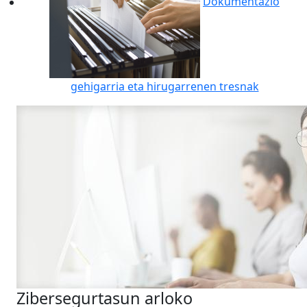
Dokumentazio
gehigarria eta hirugarrenen tresnak
Zibersegurtasun arloko