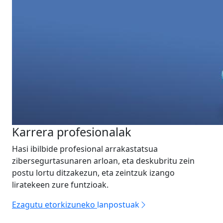
Karrera profesionalak
Hasi ibilbide profesional arrakastatsua
zibersegurtasunaren arloan, eta deskubritu zein
postu lortu ditzakezun, eta zeintzuk izango
liratekeen zure funtzioak.
Ezagutu etorkizuneko
lanpostuak