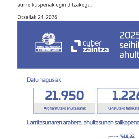
aurreikuspenak egin ditzakegu.
Otsailak 24, 2026