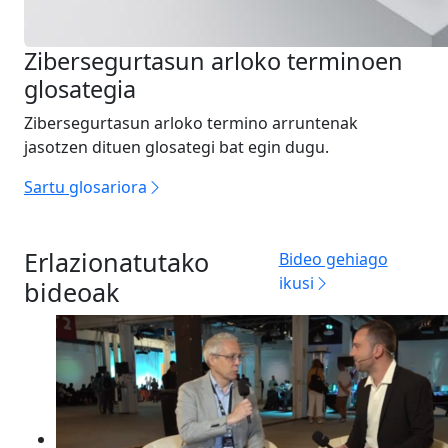
Zibersegurtasun arloko terminoen
glosategia
Zibersegurtasun arloko termino
arruntenak
jasotzen dituen
glosategi bat egin dugu.
Sartu
glosariora
Erlazionatutako
Bideo gehiago
ikusi
bideoak