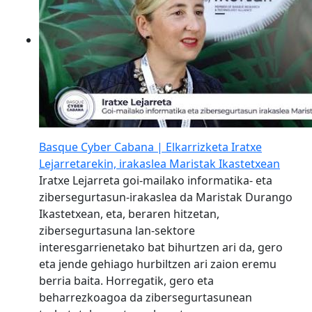
Basque Cyber Cabana | Elkarrizketa Iratxe
Lejarretarekin, irakaslea Maristak Ikastetxean
Iratxe Lejarreta goi-mailako informatika- eta
zibersegurtasun-irakaslea da Maristak Durango
Ikastetxean, eta, beraren hitzetan,
zibersegurtasuna lan-sektore
interesgarrienetako bat bihurtzen ari da, gero
eta jende gehiago hurbiltzen ari zaion eremu
berria baita. Horregatik, gero eta
beharrezkoagoa da zibersegurtasunean