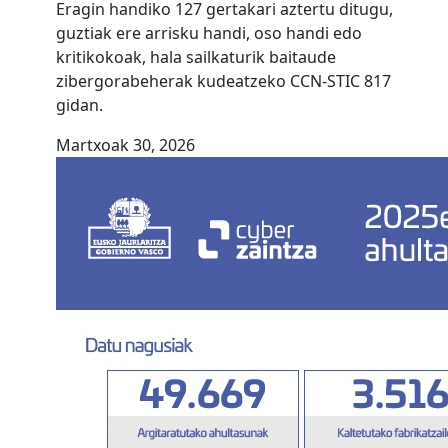
Eragin handiko 127 gertakari aztertu ditugu,
guztiak ere arrisku handi, oso handi edo
kritikokoak, hala sailkaturik baitaude
zibergorabeherak kudeatzeko CCN-STIC 817
gidan.
Martxoak 30, 2026