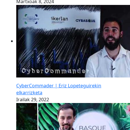
Martxoak 8, 2024
CyberCommader | Eriz Lopeteguirekin
elkarrizketa
Irailak 29, 2022