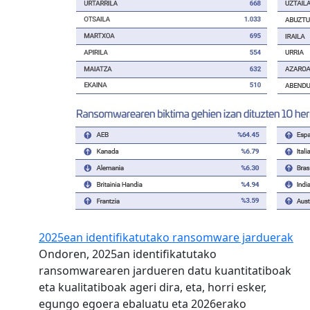
2025ean identifikatutako ransomware jarduerak
Ondoren, 2025an identifikatutako
ransomwarearen jardueren datu kuantitatiboak
eta kualitatiboak ageri dira, eta, horri esker,
egungo egoera ebaluatu eta 2026erako