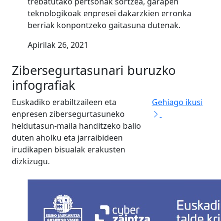
trebatutako pertsonak sortzea, garapen
teknologikoak enpresei dakarzkien erronka
berriak konpontzeko gaitasuna dutenak.
Apirilak 26, 2021
Zibersegurtasunari buruzko
infografiak
Euskadiko erabiltzaileen eta
Gehiago ikusi
enpresen zibersegurtasuneko
heldutasun-maila handitzeko balio
duten aholku eta jarraibideen
irudikapen bisualak erakusten
dizkizugu.